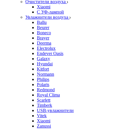
Очистители воздуха
Xiaomi
С УФ-лампой
Увлажнители воздуха
Ballu
Beurer
Boneco
Brayer
Deerma
Electrolux
Endever Oasis
Galaxy
Hyundai
Kitfort
Normann
Philips
Polaris
Redmond
Royal Clima
Scarlett
Timberk
USB-увлажнители
Vitek
Xiaomi
Zanussi