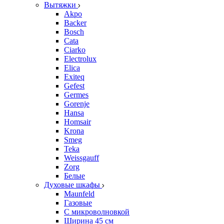
Вытяжки
Akpo
Backer
Bosch
Cata
Ciarko
Electrolux
Elica
Exiteq
Gefest
Germes
Gorenje
Hansa
Homsair
Krona
Smeg
Teka
Weissgauff
Zorg
Белые
Духовые шкафы
Maunfeld
Газовые
С микроволновкой
Ширина 45 см