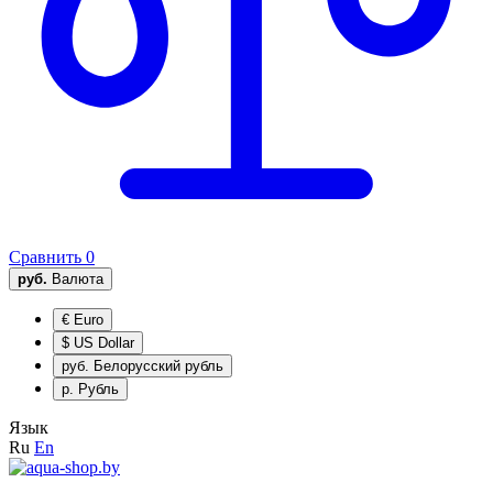
Сравнить
0
руб.
Валюта
€
Euro
$
US Dollar
руб.
Белорусский рубль
р.
Рубль
Язык
Ru
En