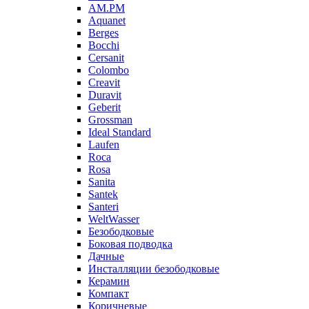
AM.PM
Aquanet
Berges
Bocchi
Cersanit
Colombo
Creavit
Duravit
Geberit
Grossman
Ideal Standard
Laufen
Roca
Rosa
Sanita
Santek
Santeri
WeltWasser
Безободковые
Боковая подводка
Дачные
Инсталляции безободковые
Керамин
Компакт
Коричневые