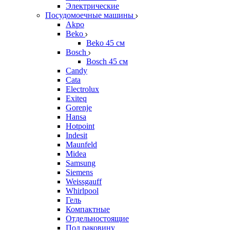
Электрические
Посудомоечные машины
Akpo
Beko
Beko 45 см
Bosch
Bosch 45 см
Candy
Cata
Electrolux
Exiteq
Gorenje
Hansa
Hotpoint
Indesit
Maunfeld
Midea
Samsung
Siemens
Weissgauff
Whirlpool
Гель
Компактные
Отдельностоящие
Под раковину