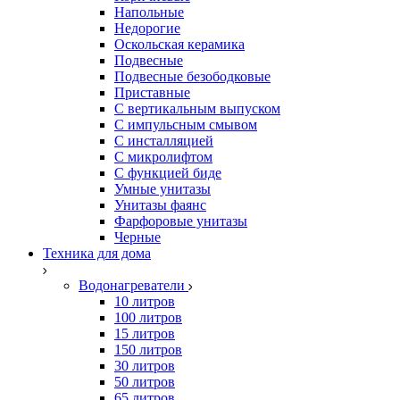
Напольные
Недорогие
Оскольская керамика
Подвесные
Подвесные безободковые
Приставные
С вертикальным выпуском
С импульсным смывом
С инсталляцией
С микролифтом
С функцией биде
Умные унитазы
Унитазы фаянс
Фарфоровые унитазы
Черные
Техника для дома
Водонагреватели
10 литров
100 литров
15 литров
150 литров
30 литров
50 литров
65 литров