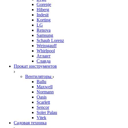
Gorenje
Hiberg
Indesit
Korting
LG
Renova
Samsung
Schaub Lorenz
Weissgauff
Whirlpool
Атлант
Славда
Прокат инструментов
Вентиляторы
Ballu
Maxwell
Normann
Oasis
Scarlett
Sencor
Soler Palau
Vitek
Садовая техника