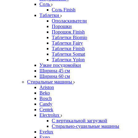
Соль
Соль Finish
Таблетки
Ополаскиватели
Порошки
Порошок Finish
Таблетки Biomio
Таблетки Fairy
Таблетки Finish
Таблетки Somat
Таблетки Yplon
Узкие посудомойки
Ширина 45 см
Ширина 60 см
Стиральные машины
Ariston
Beko
Bosch
Candy
Centek
Electrolux
С вертикальной загрузкой
Стирально-сушильные машины
Evelux
Evgo