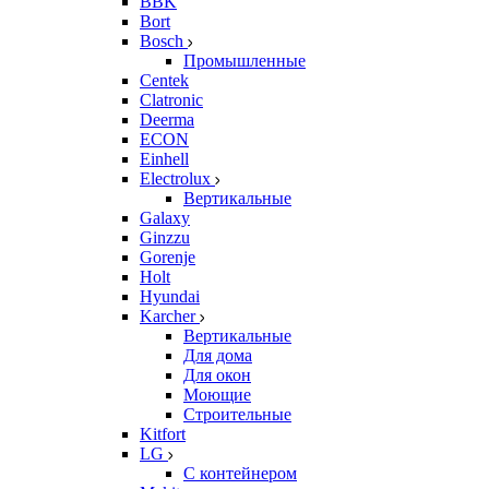
BBK
Bort
Bosch
Промышленные
Centek
Clatronic
Deerma
ECON
Einhell
Electrolux
Вертикальные
Galaxy
Ginzzu
Gorenje
Holt
Hyundai
Karcher
Вертикальные
Для дома
Для окон
Моющие
Строительные
Kitfort
LG
С контейнером