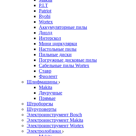
P.I.T
Patriot
Ryobi
Wortex
Аккумуляторные пилы
Диолд
Интерскол
Мини циркулярки
Настольные пилы
Пильные диски
Погружные дисковые пилы
Сабельные пилы Wortex
Ставр
Фиолент
Шлифмашины
Makita
Двуручные
Прямые
Штроборезы
Шуруповерты
Электроинструмент Bosch
Электроинструмент Makita
Электроинструмент Wortex
Электролобзики