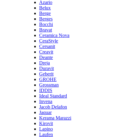
Azario
Belux
Berge
Berges
Bocchi
Bravat
Ceramica Nova
CeraStyle
Cersanit
Creavit
Deante
Dreja
Duravit
Geberit
GROHE
Grossman
IDDIS
Ideal Standard
Invena
Jacob Delafon
Jaquar
Kerama Marazzi
Kirovit
Lapino
Laufen