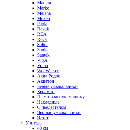
Madera
Marko
Melana
Mexen
Paola
Ravak
REA
Roca
Salini
Sanita
Santek
VitrA
Volna
WeltWasser
Аква Родос
Акватон
Белые умывальники
Керамин
На стиральную машину
Накладные
С пьедесталом
Черные умывальники
Эстет
Унитазы
40 см