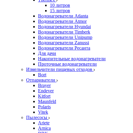
10 литров
15 литров
Водонагреватели Atlanta
Водонагреватели Atmor
Водонагреватели Hyundai
Водонагреватели Timberk
Водонагреватели Unipump
Водонагреватели Zanussi
Водонагреватели Ресанта
Для дачи
Накопительные водонагреватели
Проточные водонагреватели
Измельчители пищевых отходов
Bort
Отпариватели
Brayer
Endever
Kitfort
Maunfeld
Polaris
Vitek
Пылесосы
Ariete
Arnica