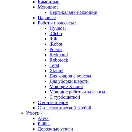
Каминные
Моющие
Вертикальные моющие
Паровые
Роботы пылесосы
Hyundai
iClebo
iLife
iRobot
Polaris
Redmond
Roborock
Tefal
Xiaomi
Для ковров с ворсом
Для уборки шерсти
Моющие Xiaomi
Моющие роботы-пылесосы
С турбощеткой
С контейнером
С телескопической трубой
Утюги
Aresa
Philips
Дорожные утюги