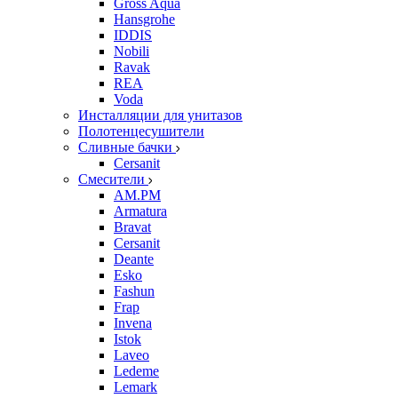
Gross Aqua
Hansgrohe
IDDIS
Nobili
Ravak
REA
Voda
Инсталляции для унитазов
Полотенцесушители
Сливные бачки
Cersanit
Смесители
AM.PM
Armatura
Bravat
Cersanit
Deante
Esko
Fashun
Frap
Invena
Istok
Laveo
Ledeme
Lemark