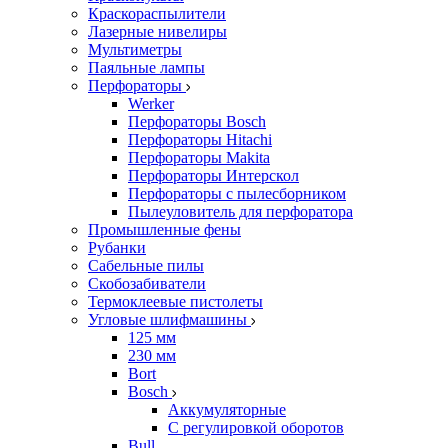
Краскораспылители
Лазерные нивелиры
Мультиметры
Паяльные лампы
Перфораторы
Werker
Перфораторы Bosch
Перфораторы Hitachi
Перфораторы Makita
Перфораторы Интерскол
Перфораторы с пылесборником
Пылеуловитель для перфоратора
Промышленные фены
Рубанки
Сабельные пилы
Скобозабиватели
Термоклеевые пистолеты
Угловые шлифмашины
125 мм
230 мм
Bort
Bosch
Аккумуляторные
С регулировкой оборотов
Bull