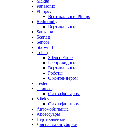
Makita
Panasonic
Philips
Вертикальные Philips
Redmond
Вертикальные
Samsung
Scarlett
Sencor
Starwind
Tefal
Silence Force
Беспроводные
Вертикальные
Роботы
С контейнером
Tesler
Thomas
С аквафильтром
Vitek
С аквафильтром
Автомобильные
Аксессуары
Вертикальные
Для влажной уборки