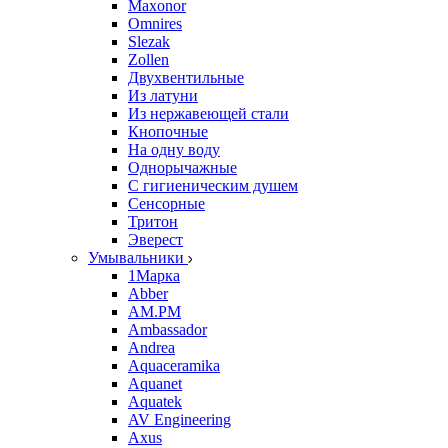
Maxonor
Omnires
Slezak
Zollen
Двухвентильные
Из латуни
Из нержавеющей стали
Кнопочные
На одну воду
Однорычажные
С гигиеническим душем
Сенсорные
Тритон
Эверест
Умывальники
1Марка
Abber
AM.PM
Ambassador
Andrea
Aquaceramika
Aquanet
Aquatek
AV Engineering
Axus