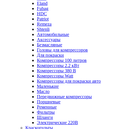
Eland
Fubag
HDC
Patriot
Remeza
Shtenli
Автомобильные
Аксессуары
Безмасляные
Головы для компрессоров
Для покраски
Компрессоры 100 литров
Компрессоры 2.2 кВт
Компрессоры 380 В
Компрессоры Watt
Компрессоры для покраски авто
Маленькие
Масло
Передвижные компрессоры
Поршневые
Ременные
Фильтры
Шланги
Электрические 220В
Краскопульты