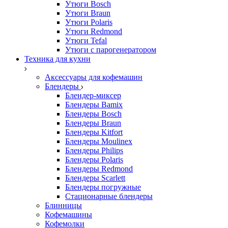
Утюги Bosch
Утюги Braun
Утюги Polaris
Утюги Redmond
Утюги Tefal
Утюги с парогенератором
Техника для кухни
Аксессуары для кофемашин
Блендеры
Блендер-миксер
Блендеры Bamix
Блендеры Bosch
Блендеры Braun
Блендеры Kitfort
Блендеры Moulinex
Блендеры Philips
Блендеры Polaris
Блендеры Redmond
Блендеры Scarlett
Блендеры погружные
Стационарные блендеры
Блинницы
Кофемашины
Кофемолки