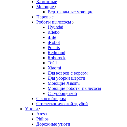
Каминные
Моющие
Вертикальные моющие
Паровые
Роботы пылесосы
Hyundai
iClebo
iLife
iRobot
Polaris
Redmond
Roborock
Tefal
Xiaomi
Для ковров с ворсом
Для уборки шерсти
Моющие Xiaomi
Моющие роботы-пылесосы
С турбощеткой
С контейнером
С телескопической трубой
Утюги
Aresa
Philips
Дорожные утюги