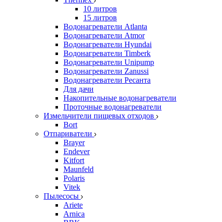
10 литров
15 литров
Водонагреватели Atlanta
Водонагреватели Atmor
Водонагреватели Hyundai
Водонагреватели Timberk
Водонагреватели Unipump
Водонагреватели Zanussi
Водонагреватели Ресанта
Для дачи
Накопительные водонагреватели
Проточные водонагреватели
Измельчители пищевых отходов
Bort
Отпариватели
Brayer
Endever
Kitfort
Maunfeld
Polaris
Vitek
Пылесосы
Ariete
Arnica