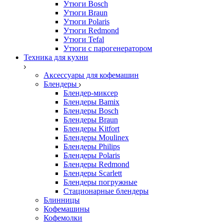
Утюги Bosch
Утюги Braun
Утюги Polaris
Утюги Redmond
Утюги Tefal
Утюги с парогенератором
Техника для кухни
Аксессуары для кофемашин
Блендеры
Блендер-миксер
Блендеры Bamix
Блендеры Bosch
Блендеры Braun
Блендеры Kitfort
Блендеры Moulinex
Блендеры Philips
Блендеры Polaris
Блендеры Redmond
Блендеры Scarlett
Блендеры погружные
Стационарные блендеры
Блинницы
Кофемашины
Кофемолки