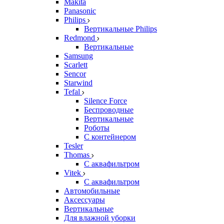
Makita
Panasonic
Philips
Вертикальные Philips
Redmond
Вертикальные
Samsung
Scarlett
Sencor
Starwind
Tefal
Silence Force
Беспроводные
Вертикальные
Роботы
С контейнером
Tesler
Thomas
С аквафильтром
Vitek
С аквафильтром
Автомобильные
Аксессуары
Вертикальные
Для влажной уборки