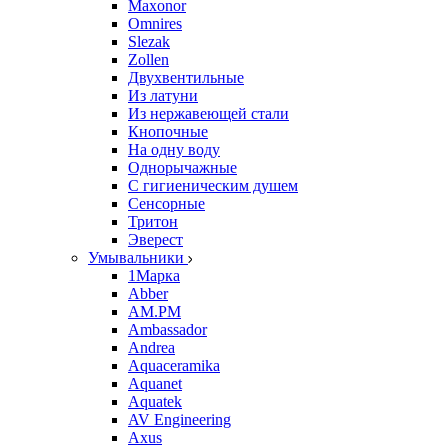
Maxonor
Omnires
Slezak
Zollen
Двухвентильные
Из латуни
Из нержавеющей стали
Кнопочные
На одну воду
Однорычажные
С гигиеническим душем
Сенсорные
Тритон
Эверест
Умывальники
1Марка
Abber
AM.PM
Ambassador
Andrea
Aquaceramika
Aquanet
Aquatek
AV Engineering
Axus