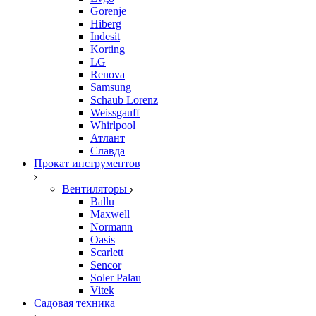
Gorenje
Hiberg
Indesit
Korting
LG
Renova
Samsung
Schaub Lorenz
Weissgauff
Whirlpool
Атлант
Славда
Прокат инструментов
Вентиляторы
Ballu
Maxwell
Normann
Oasis
Scarlett
Sencor
Soler Palau
Vitek
Садовая техника