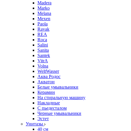
Madera
Marko
Melana
Mexen
Paola
Ravak
REA
Roca
Salini
Sanita
Santek
VitrA
Volna
WeltWasser
Аква Родос
Акватон
Белые умывальники
Керамин
На стиральную машину
Накладные
С пьедесталом
Черные умывальники
Эстет
Унитазы
40 см