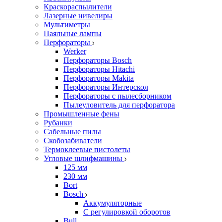
Краскораспылители
Лазерные нивелиры
Мультиметры
Паяльные лампы
Перфораторы
Werker
Перфораторы Bosch
Перфораторы Hitachi
Перфораторы Makita
Перфораторы Интерскол
Перфораторы с пылесборником
Пылеуловитель для перфоратора
Промышленные фены
Рубанки
Сабельные пилы
Скобозабиватели
Термоклеевые пистолеты
Угловые шлифмашины
125 мм
230 мм
Bort
Bosch
Аккумуляторные
С регулировкой оборотов
Bull