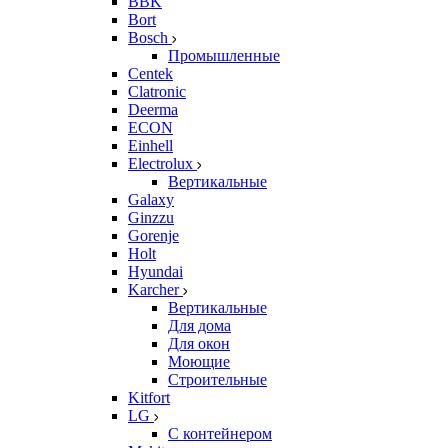
BBK
Bort
Bosch
Промышленные
Centek
Clatronic
Deerma
ECON
Einhell
Electrolux
Вертикальные
Galaxy
Ginzzu
Gorenje
Holt
Hyundai
Karcher
Вертикальные
Для дома
Для окон
Моющие
Строительные
Kitfort
LG
С контейнером