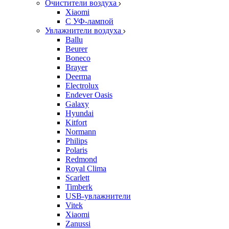
Очистители воздуха
Xiaomi
С УФ-лампой
Увлажнители воздуха
Ballu
Beurer
Boneco
Brayer
Deerma
Electrolux
Endever Oasis
Galaxy
Hyundai
Kitfort
Normann
Philips
Polaris
Redmond
Royal Clima
Scarlett
Timberk
USB-увлажнители
Vitek
Xiaomi
Zanussi