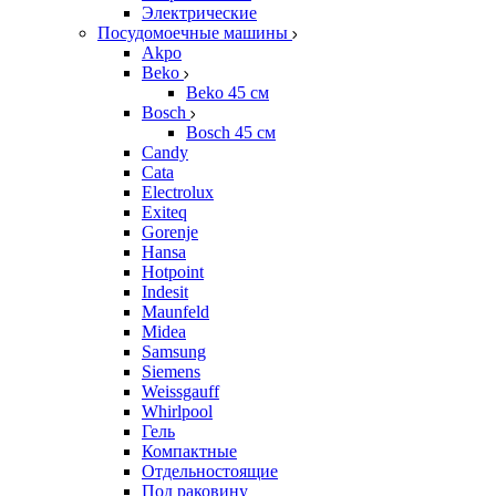
Электрические
Посудомоечные машины
Akpo
Beko
Beko 45 см
Bosch
Bosch 45 см
Candy
Cata
Electrolux
Exiteq
Gorenje
Hansa
Hotpoint
Indesit
Maunfeld
Midea
Samsung
Siemens
Weissgauff
Whirlpool
Гель
Компактные
Отдельностоящие
Под раковину