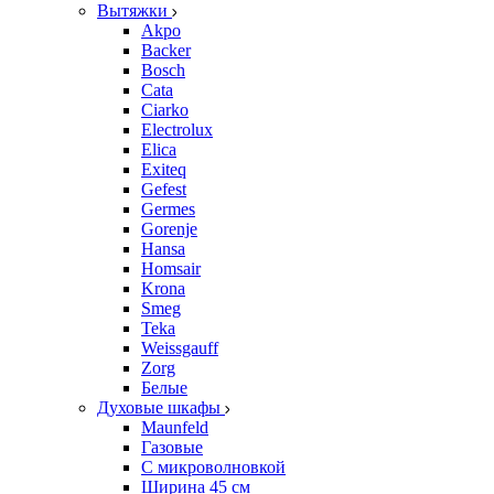
Вытяжки
Akpo
Backer
Bosch
Cata
Ciarko
Electrolux
Elica
Exiteq
Gefest
Germes
Gorenje
Hansa
Homsair
Krona
Smeg
Teka
Weissgauff
Zorg
Белые
Духовые шкафы
Maunfeld
Газовые
С микроволновкой
Ширина 45 см