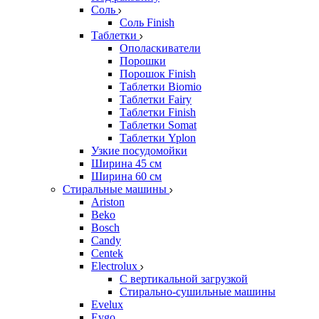
Соль
Соль Finish
Таблетки
Ополаскиватели
Порошки
Порошок Finish
Таблетки Biomio
Таблетки Fairy
Таблетки Finish
Таблетки Somat
Таблетки Yplon
Узкие посудомойки
Ширина 45 см
Ширина 60 см
Стиральные машины
Ariston
Beko
Bosch
Candy
Centek
Electrolux
С вертикальной загрузкой
Стирально-сушильные машины
Evelux
Evgo