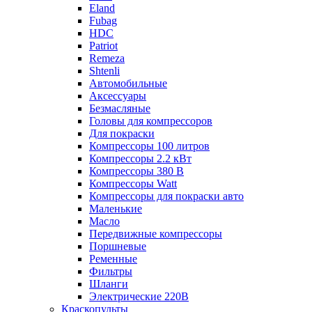
Eland
Fubag
HDC
Patriot
Remeza
Shtenli
Автомобильные
Аксессуары
Безмасляные
Головы для компрессоров
Для покраски
Компрессоры 100 литров
Компрессоры 2.2 кВт
Компрессоры 380 В
Компрессоры Watt
Компрессоры для покраски авто
Маленькие
Масло
Передвижные компрессоры
Поршневые
Ременные
Фильтры
Шланги
Электрические 220В
Краскопульты