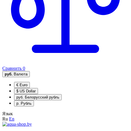
Сравнить
0
руб.
Валюта
€
Euro
$
US Dollar
руб.
Белорусский рубль
р.
Рубль
Язык
Ru
En