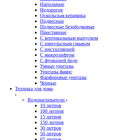
Напольные
Недорогие
Оскольская керамика
Подвесные
Подвесные безободковые
Приставные
С вертикальным выпуском
С импульсным смывом
С инсталляцией
С микролифтом
С функцией биде
Умные унитазы
Унитазы фаянс
Фарфоровые унитазы
Черные
Техника для дома
Водонагреватели
10 литров
100 литров
15 литров
150 литров
30 литров
50 литров
65 литров