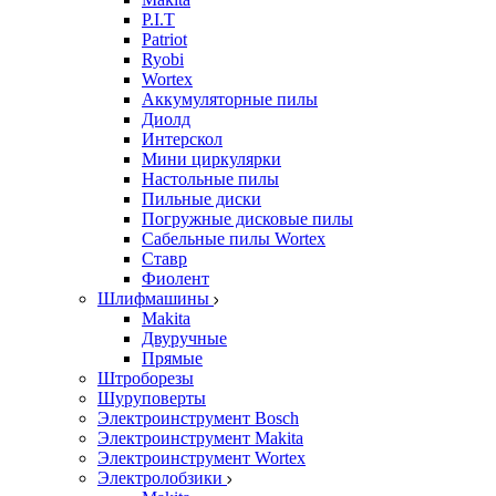
P.I.T
Patriot
Ryobi
Wortex
Аккумуляторные пилы
Диолд
Интерскол
Мини циркулярки
Настольные пилы
Пильные диски
Погружные дисковые пилы
Сабельные пилы Wortex
Ставр
Фиолент
Шлифмашины
Makita
Двуручные
Прямые
Штроборезы
Шуруповерты
Электроинструмент Bosch
Электроинструмент Makita
Электроинструмент Wortex
Электролобзики