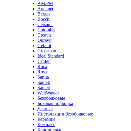
AM.PM
Aquanet
Berges
Bocchi
Cersanit
Colombo
Creavit
Duravit
Geberit
Grossman
Ideal Standard
Laufen
Roca
Rosa
Sanita
Santek
Santeri
WeltWasser
Безободковые
Боковая подводка
Дачные
Инсталляции безободковые
Керамин
Компакт
Коричневые