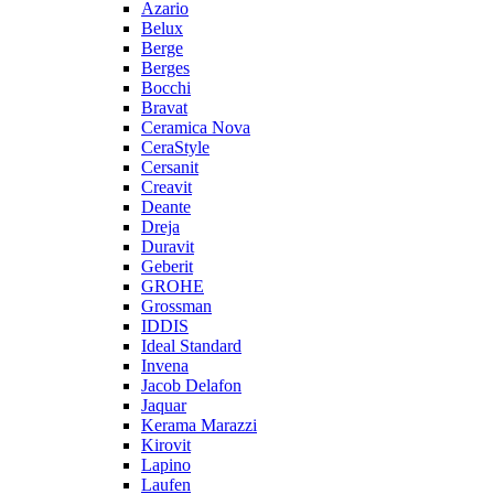
Azario
Belux
Berge
Berges
Bocchi
Bravat
Ceramica Nova
CeraStyle
Cersanit
Creavit
Deante
Dreja
Duravit
Geberit
GROHE
Grossman
IDDIS
Ideal Standard
Invena
Jacob Delafon
Jaquar
Kerama Marazzi
Kirovit
Lapino
Laufen