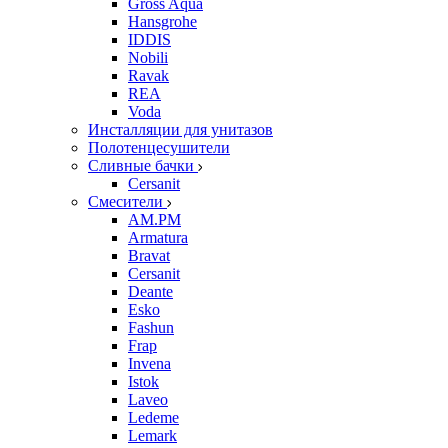
Gross Aqua
Hansgrohe
IDDIS
Nobili
Ravak
REA
Voda
Инсталляции для унитазов
Полотенцесушители
Сливные бачки
Cersanit
Смесители
AM.PM
Armatura
Bravat
Cersanit
Deante
Esko
Fashun
Frap
Invena
Istok
Laveo
Ledeme
Lemark