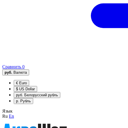
Сравнить
0
руб.
Валюта
€
Euro
$
US Dollar
руб.
Белорусский рубль
р.
Рубль
Язык
Ru
En