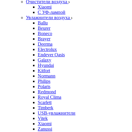
Очистители воздуха
Xiaomi
С УФ-лампой
Увлажнители воздуха
Ballu
Beurer
Boneco
Brayer
Deerma
Electrolux
Endever Oasis
Galaxy
Hyundai
Kitfort
Normann
Philips
Polaris
Redmond
Royal Clima
Scarlett
Timberk
USB-увлажнители
Vitek
Xiaomi
Zanussi