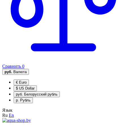
Сравнить
0
руб.
Валюта
€
Euro
$
US Dollar
руб.
Белорусский рубль
р.
Рубль
Язык
Ru
En