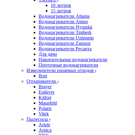
10 литров
15 литров
Водонагреватели Atlanta
Водонагреватели Atmor
Водонагреватели Hyundai
Водонагреватели Timberk
Водонагреватели Unipump
Водонагреватели Zanussi
Водонагреватели Ресанта
Для дачи
Накопительные водонагреватели
Проточные водонагреватели
Измельчители пищевых отходов
Bort
Отпариватели
Brayer
Endever
Kitfort
Maunfeld
Polaris
Vitek
Пылесосы
Ariete
Arnica