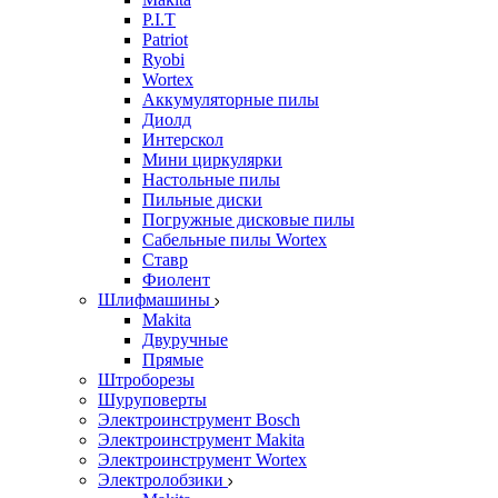
P.I.T
Patriot
Ryobi
Wortex
Аккумуляторные пилы
Диолд
Интерскол
Мини циркулярки
Настольные пилы
Пильные диски
Погружные дисковые пилы
Сабельные пилы Wortex
Ставр
Фиолент
Шлифмашины
Makita
Двуручные
Прямые
Штроборезы
Шуруповерты
Электроинструмент Bosch
Электроинструмент Makita
Электроинструмент Wortex
Электролобзики