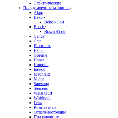
Электрические
Посудомоечные машины
Akpo
Beko
Beko 45 см
Bosch
Bosch 45 см
Candy
Cata
Electrolux
Exiteq
Gorenje
Hansa
Hotpoint
Indesit
Maunfeld
Midea
Samsung
Siemens
Weissgauff
Whirlpool
Гель
Компактные
Отдельностоящие
Под раковину