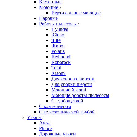
Каминные
Моющие
Вертикальные моющие
Паровые
Роботы пылесосы
Hyundai
iClebo
iLife
iRobot
Polaris
Redmond
Roborock
Tefal
Xiaomi
Для ковров с ворсом
Для уборки шерсти
Моющие Xiaomi
Моющие роботы-пылесосы
С турбощеткой
С контейнером
С телескопической трубой
Утюги
Aresa
Philips
Дорожные утюги