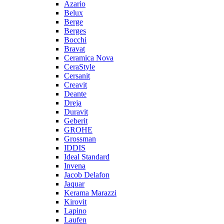
Azario
Belux
Berge
Berges
Bocchi
Bravat
Ceramica Nova
CeraStyle
Cersanit
Creavit
Deante
Dreja
Duravit
Geberit
GROHE
Grossman
IDDIS
Ideal Standard
Invena
Jacob Delafon
Jaquar
Kerama Marazzi
Kirovit
Lapino
Laufen