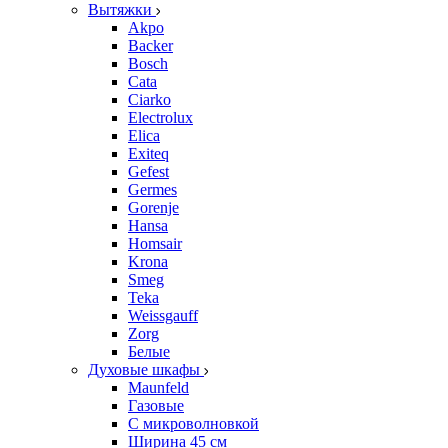
Вытяжки
Akpo
Backer
Bosch
Cata
Ciarko
Electrolux
Elica
Exiteq
Gefest
Germes
Gorenje
Hansa
Homsair
Krona
Smeg
Teka
Weissgauff
Zorg
Белые
Духовые шкафы
Maunfeld
Газовые
С микроволновкой
Ширина 45 см