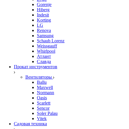
Gorenje
Hiberg
Indesit
Korting
LG
Renova
Samsung
Schaub Lorenz
Weissgauff
Whirlpool
Атлант
Славда
Прокат инструментов
Вентиляторы
Ballu
Maxwell
Normann
Oasis
Scarlett
Sencor
Soler Palau
Vitek
Садовая техника