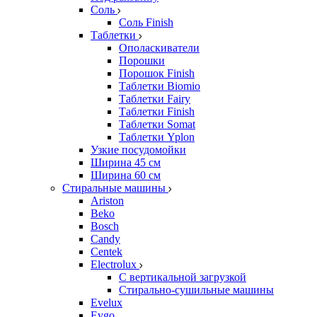
Соль
Соль Finish
Таблетки
Ополаскиватели
Порошки
Порошок Finish
Таблетки Biomio
Таблетки Fairy
Таблетки Finish
Таблетки Somat
Таблетки Yplon
Узкие посудомойки
Ширина 45 см
Ширина 60 см
Стиральные машины
Ariston
Beko
Bosch
Candy
Centek
Electrolux
С вертикальной загрузкой
Стирально-сушильные машины
Evelux
Evgo