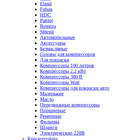
Eland
Fubag
HDC
Patriot
Remeza
Shtenli
Автомобильные
Аксессуары
Безмасляные
Головы для компрессоров
Для покраски
Компрессоры 100 литров
Компрессоры 2.2 кВт
Компрессоры 380 В
Компрессоры Watt
Компрессоры для покраски авто
Маленькие
Масло
Передвижные компрессоры
Поршневые
Ременные
Фильтры
Шланги
Электрические 220В
Краскопульты