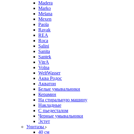
Madera
Marko
Melana
Mexen
Paola
Ravak
REA
Roca
Salini
Sanita
Santek
VitrA
Volna
WeltWasser
Аква Родос
Акватон
Белые умывальники
Керамин
На стиральную машину
Накладные
С пьедесталом
Черные умывальники
Эстет
Унитазы
40 см