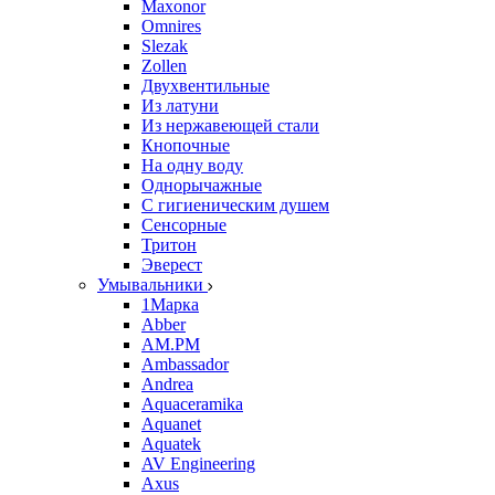
Maxonor
Omnires
Slezak
Zollen
Двухвентильные
Из латуни
Из нержавеющей стали
Кнопочные
На одну воду
Однорычажные
С гигиеническим душем
Сенсорные
Тритон
Эверест
Умывальники
1Марка
Abber
AM.PM
Ambassador
Andrea
Aquaceramika
Aquanet
Aquatek
AV Engineering
Axus