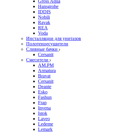
Gross Aqua
Hansgrohe
IDDIS
Nobili
Ravak
REA
Voda
Инсталляции для унитазов
Полотенцесушители
Сливные бачки
Cersanit
Смесители
AM.PM
Armatura
Bravat
Cersanit
Deante
Esko
Fashun
Frap
Invena
Istok
Laveo
Ledeme
Lemark