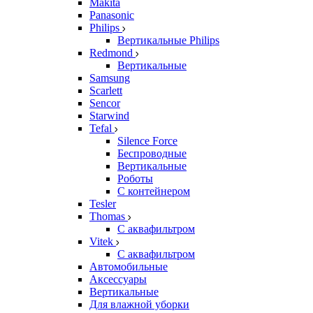
Makita
Panasonic
Philips
Вертикальные Philips
Redmond
Вертикальные
Samsung
Scarlett
Sencor
Starwind
Tefal
Silence Force
Беспроводные
Вертикальные
Роботы
С контейнером
Tesler
Thomas
С аквафильтром
Vitek
С аквафильтром
Автомобильные
Аксессуары
Вертикальные
Для влажной уборки