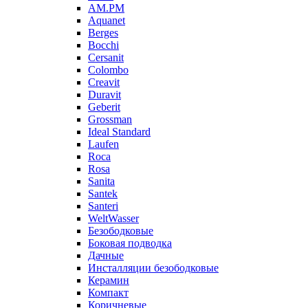
AM.PM
Aquanet
Berges
Bocchi
Cersanit
Colombo
Creavit
Duravit
Geberit
Grossman
Ideal Standard
Laufen
Roca
Rosa
Sanita
Santek
Santeri
WeltWasser
Безободковые
Боковая подводка
Дачные
Инсталляции безободковые
Керамин
Компакт
Коричневые