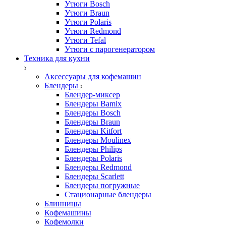
Утюги Bosch
Утюги Braun
Утюги Polaris
Утюги Redmond
Утюги Tefal
Утюги с парогенератором
Техника для кухни
Аксессуары для кофемашин
Блендеры
Блендер-миксер
Блендеры Bamix
Блендеры Bosch
Блендеры Braun
Блендеры Kitfort
Блендеры Moulinex
Блендеры Philips
Блендеры Polaris
Блендеры Redmond
Блендеры Scarlett
Блендеры погружные
Стационарные блендеры
Блинницы
Кофемашины
Кофемолки