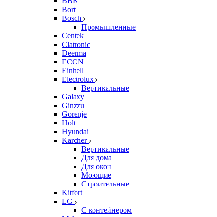
BBK
Bort
Bosch
Промышленные
Centek
Clatronic
Deerma
ECON
Einhell
Electrolux
Вертикальные
Galaxy
Ginzzu
Gorenje
Holt
Hyundai
Karcher
Вертикальные
Для дома
Для окон
Моющие
Строительные
Kitfort
LG
С контейнером