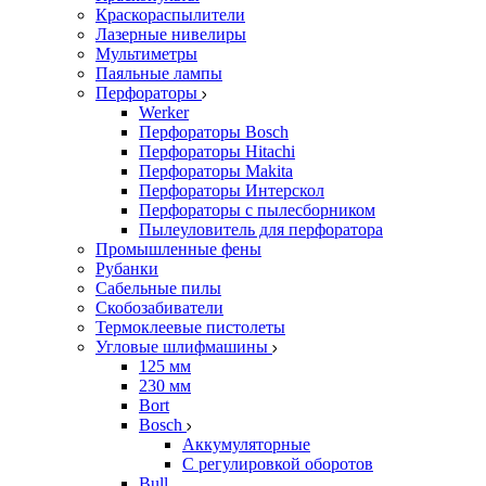
Краскораспылители
Лазерные нивелиры
Мультиметры
Паяльные лампы
Перфораторы
Werker
Перфораторы Bosch
Перфораторы Hitachi
Перфораторы Makita
Перфораторы Интерскол
Перфораторы с пылесборником
Пылеуловитель для перфоратора
Промышленные фены
Рубанки
Сабельные пилы
Скобозабиватели
Термоклеевые пистолеты
Угловые шлифмашины
125 мм
230 мм
Bort
Bosch
Аккумуляторные
С регулировкой оборотов
Bull