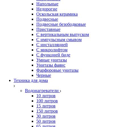
Напольные
Недорогие
Оскольская керамика
Подвесные
Подвесные безободковые
Приставные
С вертикальным выпуском
С импульсным смывом
С инсталляцией
С микролифтом
С функцией биде
Умные унитазы
Унитазы фаянс
Фарфоровые унитазы
Черные
Техника для дома
Водонагреватели
10 литров
100 литров
15 литров
150 литров
30 литров
50 литров
65 литров