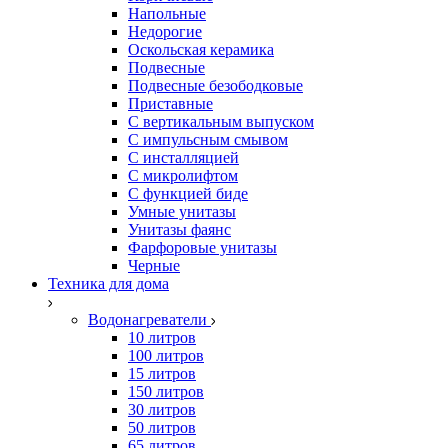
Напольные
Недорогие
Оскольская керамика
Подвесные
Подвесные безободковые
Приставные
С вертикальным выпуском
С импульсным смывом
С инсталляцией
С микролифтом
С функцией биде
Умные унитазы
Унитазы фаянс
Фарфоровые унитазы
Черные
Техника для дома
Водонагреватели
10 литров
100 литров
15 литров
150 литров
30 литров
50 литров
65 литров