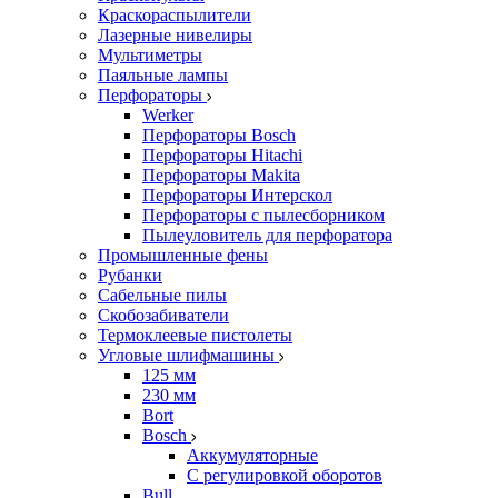
Краскораспылители
Лазерные нивелиры
Мультиметры
Паяльные лампы
Перфораторы
Werker
Перфораторы Bosch
Перфораторы Hitachi
Перфораторы Makita
Перфораторы Интерскол
Перфораторы с пылесборником
Пылеуловитель для перфоратора
Промышленные фены
Рубанки
Сабельные пилы
Скобозабиватели
Термоклеевые пистолеты
Угловые шлифмашины
125 мм
230 мм
Bort
Bosch
Аккумуляторные
С регулировкой оборотов
Bull