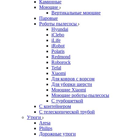
Каминные
Моющие
Вертикальные моющие
Паровые
Роботы пылесосы
Hyundai
iClebo
iLife
iRobot
Polaris
Redmond
Roborock
Tefal
Xiaomi
Для ковров с ворсом
Для уборки шерсти
Моющие Xiaomi
Моющие роботы-пылесосы
С турбощеткой
С контейнером
С телескопической трубой
Утюги
Aresa
Philips
Дорожные утюги