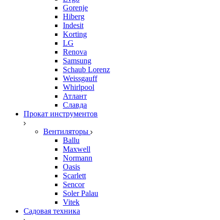
Gorenje
Hiberg
Indesit
Korting
LG
Renova
Samsung
Schaub Lorenz
Weissgauff
Whirlpool
Атлант
Славда
Прокат инструментов
Вентиляторы
Ballu
Maxwell
Normann
Oasis
Scarlett
Sencor
Soler Palau
Vitek
Садовая техника