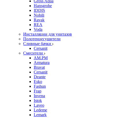
Gross Aqua
Hansgrohe
IDDIS
Nobili
Ravak
REA
Voda
Инсталляции для унитазов
Полотенцесушители
Сливные бачки
Cersanit
Смесители
AM.PM
Armatura
Bravat
Cersanit
Deante
Esko
Fashun
Frap
Invena
Istok
Laveo
Ledeme
Lemark