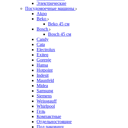
Электрические
Посудомоечные машины
Akpo
Beko
Beko 45 см
Bosch
Bosch 45 см
Candy
Cata
Electrolux
Exiteq
Gorenje
Hansa
Hotpoint
Indesit
Maunfeld
Midea
Samsung
Siemens
Weissgauff
Whirlpool
Гель
Компактные
Отдельностоящие
Под раковину