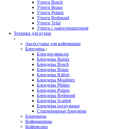
Утюги Bosch
Утюги Braun
Утюги Polaris
Утюги Redmond
Утюги Tefal
Утюги с парогенератором
Техника для кухни
Аксессуары для кофемашин
Блендеры
Блендер-миксер
Блендеры Bamix
Блендеры Bosch
Блендеры Braun
Блендеры Kitfort
Блендеры Moulinex
Блендеры Philips
Блендеры Polaris
Блендеры Redmond
Блендеры Scarlett
Блендеры погружные
Стационарные блендеры
Блинницы
Кофемашины
Кофемолки