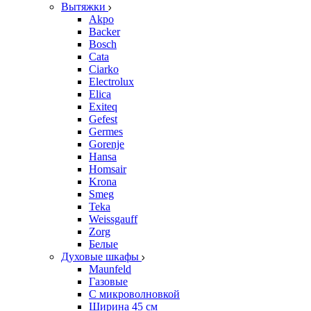
Вытяжки
Akpo
Backer
Bosch
Cata
Ciarko
Electrolux
Elica
Exiteq
Gefest
Germes
Gorenje
Hansa
Homsair
Krona
Smeg
Teka
Weissgauff
Zorg
Белые
Духовые шкафы
Maunfeld
Газовые
С микроволновкой
Ширина 45 см