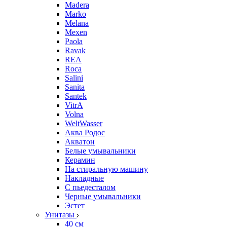
Madera
Marko
Melana
Mexen
Paola
Ravak
REA
Roca
Salini
Sanita
Santek
VitrA
Volna
WeltWasser
Аква Родос
Акватон
Белые умывальники
Керамин
На стиральную машину
Накладные
С пьедесталом
Черные умывальники
Эстет
Унитазы
40 см