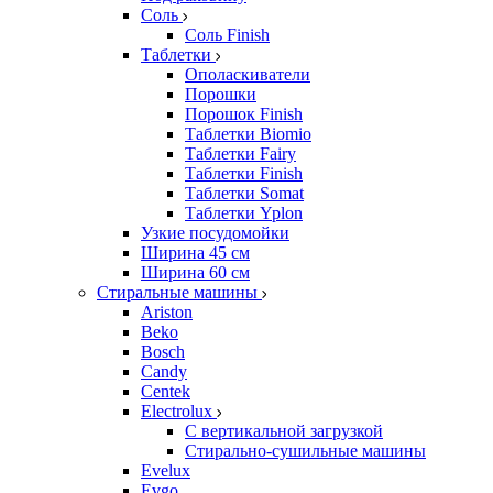
Соль
Соль Finish
Таблетки
Ополаскиватели
Порошки
Порошок Finish
Таблетки Biomio
Таблетки Fairy
Таблетки Finish
Таблетки Somat
Таблетки Yplon
Узкие посудомойки
Ширина 45 см
Ширина 60 см
Стиральные машины
Ariston
Beko
Bosch
Candy
Centek
Electrolux
С вертикальной загрузкой
Стирально-сушильные машины
Evelux
Evgo