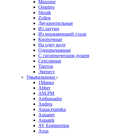
Maxonor
Omnires
Slezak
Zollen
Двухвентильные
Из латуни
Из нержавеющей стали
Кнопочные
На одну воду
Однорычажные
С гигиеническим душем
Сенсорные
Тритон
Эверест
Умывальники
1Марка
Abber
AM.PM
Ambassador
Andrea
Aquaceramika
Aquanet
Aquatek
AV Engineering
Axus