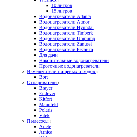
10 литров
15 литров
Водонагреватели Atlanta
Водонагреватели Atmor
Водонагреватели Hyundai
Водонагреватели Timberk
Водонагреватели Unipump
Водонагреватели Zanussi
Водонагреватели Ресанта
Для дачи
Накопительные водонагреватели
Проточные водонагреватели
Измельчители пищевых отходов
Bort
Отпариватели
Brayer
Endever
Kitfort
Maunfeld
Polaris
Vitek
Пылесосы
Ariete
Arnica