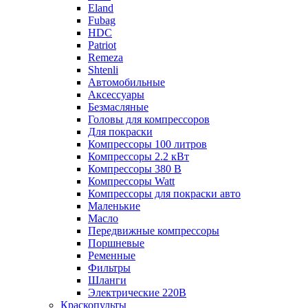
Eland
Fubag
HDC
Patriot
Remeza
Shtenli
Автомобильные
Аксессуары
Безмасляные
Головы для компрессоров
Для покраски
Компрессоры 100 литров
Компрессоры 2.2 кВт
Компрессоры 380 В
Компрессоры Watt
Компрессоры для покраски авто
Маленькие
Масло
Передвижные компрессоры
Поршневые
Ременные
Фильтры
Шланги
Электрические 220В
Краскопульты