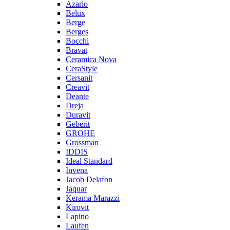
Azario
Belux
Berge
Berges
Bocchi
Bravat
Ceramica Nova
CeraStyle
Cersanit
Creavit
Deante
Dreja
Duravit
Geberit
GROHE
Grossman
IDDIS
Ideal Standard
Invena
Jacob Delafon
Jaquar
Kerama Marazzi
Kirovit
Lapino
Laufen