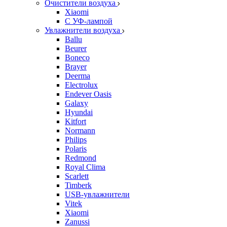
Очистители воздуха
Xiaomi
С УФ-лампой
Увлажнители воздуха
Ballu
Beurer
Boneco
Brayer
Deerma
Electrolux
Endever Oasis
Galaxy
Hyundai
Kitfort
Normann
Philips
Polaris
Redmond
Royal Clima
Scarlett
Timberk
USB-увлажнители
Vitek
Xiaomi
Zanussi