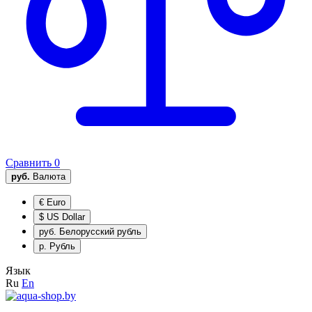
Сравнить
0
руб.
Валюта
€
Euro
$
US Dollar
руб.
Белорусский рубль
р.
Рубль
Язык
Ru
En