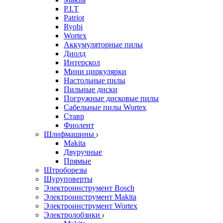
P.I.T
Patriot
Ryobi
Wortex
Аккумуляторные пилы
Диолд
Интерскол
Мини циркулярки
Настольные пилы
Пильные диски
Погружные дисковые пилы
Сабельные пилы Wortex
Ставр
Фиолент
Шлифмашины
Makita
Двуручные
Прямые
Штроборезы
Шуруповерты
Электроинструмент Bosch
Электроинструмент Makita
Электроинструмент Wortex
Электролобзики