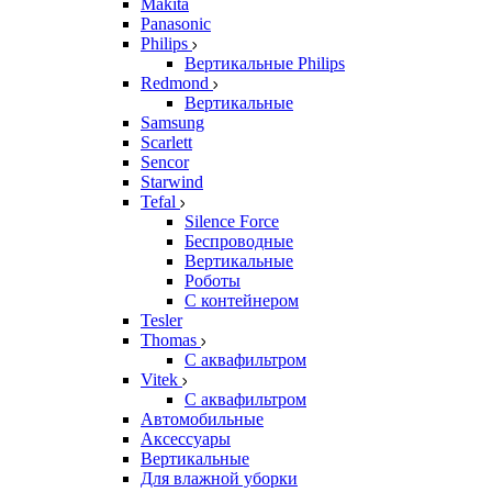
Makita
Panasonic
Philips
Вертикальные Philips
Redmond
Вертикальные
Samsung
Scarlett
Sencor
Starwind
Tefal
Silence Force
Беспроводные
Вертикальные
Роботы
С контейнером
Tesler
Thomas
С аквафильтром
Vitek
С аквафильтром
Автомобильные
Аксессуары
Вертикальные
Для влажной уборки