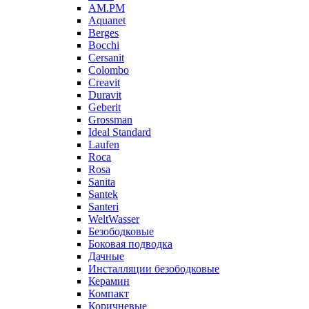
AM.PM
Aquanet
Berges
Bocchi
Cersanit
Colombo
Creavit
Duravit
Geberit
Grossman
Ideal Standard
Laufen
Roca
Rosa
Sanita
Santek
Santeri
WeltWasser
Безободковые
Боковая подводка
Дачные
Инсталляции безободковые
Керамин
Компакт
Коричневые