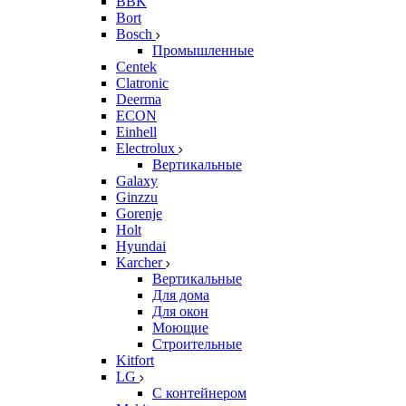
BBK
Bort
Bosch
Промышленные
Centek
Clatronic
Deerma
ECON
Einhell
Electrolux
Вертикальные
Galaxy
Ginzzu
Gorenje
Holt
Hyundai
Karcher
Вертикальные
Для дома
Для окон
Моющие
Строительные
Kitfort
LG
С контейнером