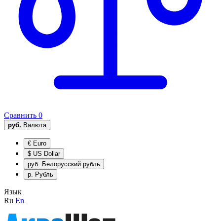
Сравнить
0
руб.
Валюта
€
Euro
$
US Dollar
руб.
Белорусский рубль
р.
Рубль
Язык
Ru
En