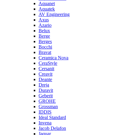
Aquanet
Aquatek
AV Engineering
Axus
Azario
Belux
Berge
Berges
Bocchi
Bravat
Ceramica Nova
CeraStyle
Cersanit
Creavit
Deante
Dreja
Duravit
Geberit
GROHE
Grossman
IDDIS
Ideal Standard
Invena
Jacob Delafon
Jaquar