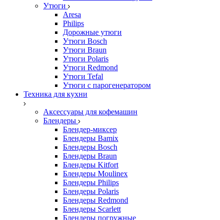
Утюги
Aresa
Philips
Дорожные утюги
Утюги Bosch
Утюги Braun
Утюги Polaris
Утюги Redmond
Утюги Tefal
Утюги с парогенератором
Техника для кухни
Аксессуары для кофемашин
Блендеры
Блендер-миксер
Блендеры Bamix
Блендеры Bosch
Блендеры Braun
Блендеры Kitfort
Блендеры Moulinex
Блендеры Philips
Блендеры Polaris
Блендеры Redmond
Блендеры Scarlett
Блендеры погружные