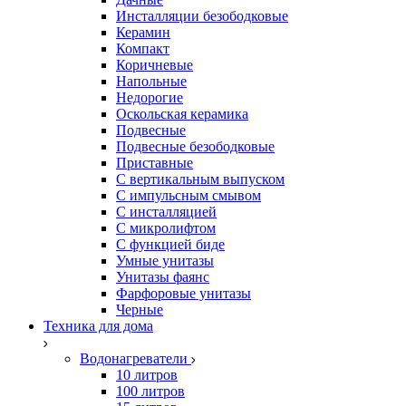
Инсталляции безободковые
Керамин
Компакт
Коричневые
Напольные
Недорогие
Оскольская керамика
Подвесные
Подвесные безободковые
Приставные
С вертикальным выпуском
С импульсным смывом
С инсталляцией
С микролифтом
С функцией биде
Умные унитазы
Унитазы фаянс
Фарфоровые унитазы
Черные
Техника для дома
Водонагреватели
10 литров
100 литров