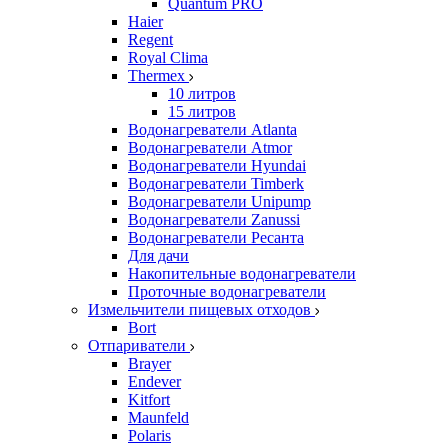
Quantum PRO
Haier
Regent
Royal Clima
Thermex
10 литров
15 литров
Водонагреватели Atlanta
Водонагреватели Atmor
Водонагреватели Hyundai
Водонагреватели Timberk
Водонагреватели Unipump
Водонагреватели Zanussi
Водонагреватели Ресанта
Для дачи
Накопительные водонагреватели
Проточные водонагреватели
Измельчители пищевых отходов
Bort
Отпариватели
Brayer
Endever
Kitfort
Maunfeld
Polaris