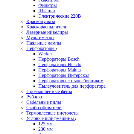
Фильтры
Шланги
Электрические 220В
Краскопульты
Краскораспылители
Лазерные нивелиры
Мультиметры
Паяльные лампы
Перфораторы
Werker
Перфораторы Bosch
Перфораторы Hitachi
Перфораторы Makita
Перфораторы Интерскол
Перфораторы с пылесборником
Пылеуловитель для перфоратора
Промышленные фены
Рубанки
Сабельные пилы
Скобозабиватели
Термоклеевые пистолеты
Угловые шлифмашины
125 мм
230 мм