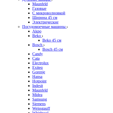
Maunfeld
Газовые
С микроволновкой
Ширина 45 см
Электрические
Посудомоечные машины
Akpo
Beko
Beko 45 см
Bosch
Bosch 45 см
Candy
Cata
Electrolux
Exiteq
Gorenje
Hansa
Hotpoint
Indesit
Maunfeld
Midea
Samsung
Siemens
Weissgauff
Whirlpool