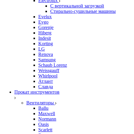
Electrolux
С вертикальной загрузкой
Стирально-сушильные машины
Evelux
Evgo
Gorenje
Hiberg
Indesit
Korting
LG
Renova
Samsung
Schaub Lorenz
Weissgauff
Whirlpool
Атлант
Славда
Прокат инструментов
Вентиляторы
Ballu
Maxwell
Normann
Oasis
Scarlett