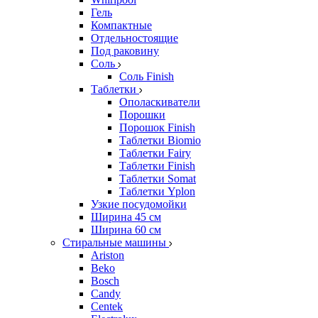
Гель
Компактные
Отдельностоящие
Под раковину
Соль
Соль Finish
Таблетки
Ополаскиватели
Порошки
Порошок Finish
Таблетки Biomio
Таблетки Fairy
Таблетки Finish
Таблетки Somat
Таблетки Yplon
Узкие посудомойки
Ширина 45 см
Ширина 60 см
Стиральные машины
Ariston
Beko
Bosch
Candy
Centek