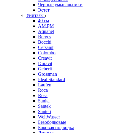
Черные умывальники
Эстет
Унитазы
40 см
AM.PM
Aquanet
Berges
Bocchi
Cersanit
Colombo
Creavit
Duravit
Geberit
Grossman
Ideal Standard
Laufen
Roca
Rosa
Sanita
Santek
Santeri
WeltWasser
Безободковые
Боковая подводка
Дачные