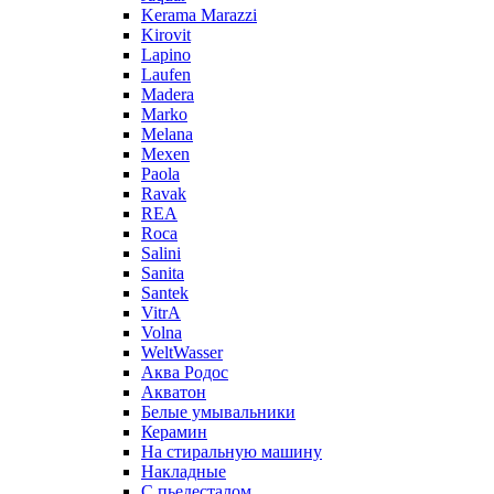
Kerama Marazzi
Kirovit
Lapino
Laufen
Madera
Marko
Melana
Mexen
Paola
Ravak
REA
Roca
Salini
Sanita
Santek
VitrA
Volna
WeltWasser
Аква Родос
Акватон
Белые умывальники
Керамин
На стиральную машину
Накладные
С пьедесталом