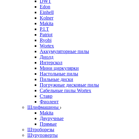
DWT
Edon
Einhell
Kolner
Makita
P.I.T
Patriot
Ryobi
Wortex
Аккумуляторные пилы
Диолд
Интерскол
Мини циркулярки
Настольные пилы
Пильные диски
Погружные дисковые пилы
Сабельные пилы Wortex
Ставр
Фиолент
Шлифмашины
Makita
Двуручные
Прямые
Штроборезы
Шуруповерты