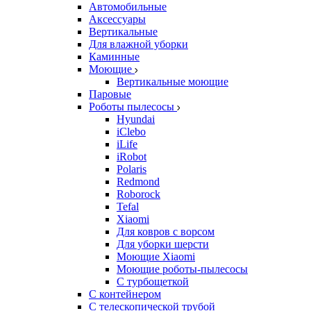
Автомобильные
Аксессуары
Вертикальные
Для влажной уборки
Каминные
Моющие
Вертикальные моющие
Паровые
Роботы пылесосы
Hyundai
iClebo
iLife
iRobot
Polaris
Redmond
Roborock
Tefal
Xiaomi
Для ковров с ворсом
Для уборки шерсти
Моющие Xiaomi
Моющие роботы-пылесосы
С турбощеткой
С контейнером
С телескопической трубой