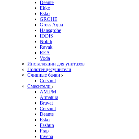
Deante
Ekko
Esko
GROHE
Gross Aqua
Hansgrohe
IDDIS
Nobili
Ravak
REA
Voda
Инсталляции для унитазов
Полотенцесушители
Сливные бачки
Cersanit
Смесители
AM.PM
Armatura
Bravat
Cersanit
Deante
Esko
Fashun
Frap
Invena