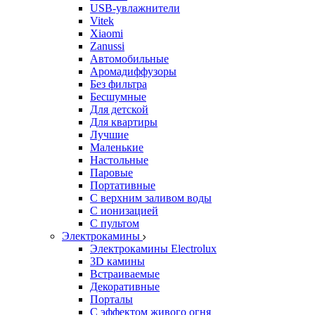
USB-увлажнители
Vitek
Xiaomi
Zanussi
Автомобильные
Аромадиффузоры
Без фильтра
Бесшумные
Для детской
Для квартиры
Лучшие
Маленькие
Настольные
Паровые
Портативные
С верхним заливом воды
С ионизацией
С пультом
Электрокамины
Электрокамины Electrolux
3D камины
Встраиваемые
Декоративные
Порталы
С эффектом живого огня