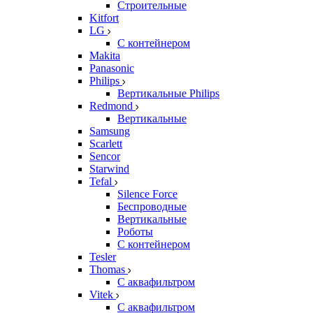
Строительные
Kitfort
LG
С контейнером
Makita
Panasonic
Philips
Вертикальные Philips
Redmond
Вертикальные
Samsung
Scarlett
Sencor
Starwind
Tefal
Silence Force
Беспроводные
Вертикальные
Роботы
С контейнером
Tesler
Thomas
С аквафильтром
Vitek
С аквафильтром