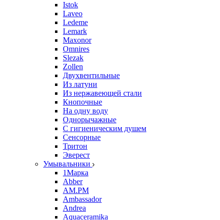
Istok
Laveo
Ledeme
Lemark
Maxonor
Omnires
Slezak
Zollen
Двухвентильные
Из латуни
Из нержавеющей стали
Кнопочные
На одну воду
Однорычажные
С гигиеническим душем
Сенсорные
Тритон
Эверест
Умывальники
1Марка
Abber
AM.PM
Ambassador
Andrea
Aquaceramika