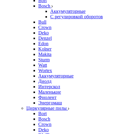
Bort
Bosch
Аккумуляторные
С регулировкой оборотов
Bull
Crown
Deko
Denzel
Edon
Kolner
Makita
Sturm
Watt
Wortex
Аккумуляторные
Диолд
Интерскол
Маленькие
Фиолент
Энергомаш
Циркулярные пилы
Bort
Bosch
Crown
Deko