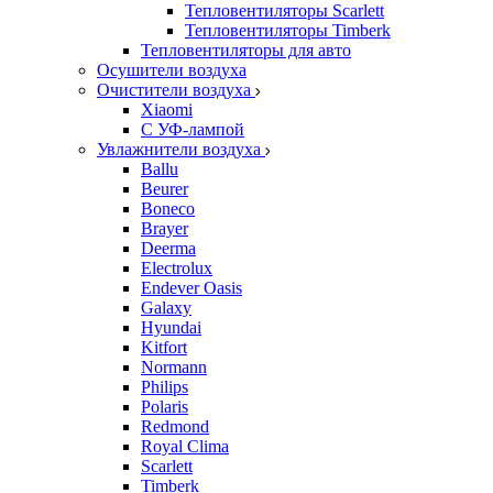
Тепловентиляторы Scarlett
Тепловентиляторы Timberk
Тепловентиляторы для авто
Осушители воздуха
Очистители воздуха
Xiaomi
С УФ-лампой
Увлажнители воздуха
Ballu
Beurer
Boneco
Brayer
Deerma
Electrolux
Endever Oasis
Galaxy
Hyundai
Kitfort
Normann
Philips
Polaris
Redmond
Royal Clima
Scarlett
Timberk