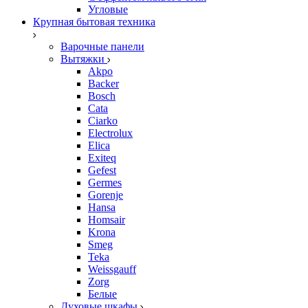
Угловые
Крупная бытовая техника
Варочные панели
Вытяжки
Akpo
Backer
Bosch
Cata
Ciarko
Electrolux
Elica
Exiteq
Gefest
Germes
Gorenje
Hansa
Homsair
Krona
Smeg
Teka
Weissgauff
Zorg
Белые
Духовые шкафы