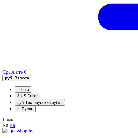
Сравнить
0
руб.
Валюта
€
Euro
$
US Dollar
руб.
Белорусский рубль
р.
Рубль
Язык
Ru
En