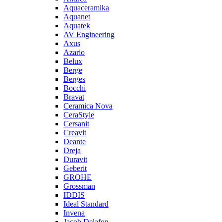
Aquaceramika
Aquanet
Aquatek
AV Engineering
Axus
Azario
Belux
Berge
Berges
Bocchi
Bravat
Ceramica Nova
CeraStyle
Cersanit
Creavit
Deante
Dreja
Duravit
Geberit
GROHE
Grossman
IDDIS
Ideal Standard
Invena
Jacob Delafon