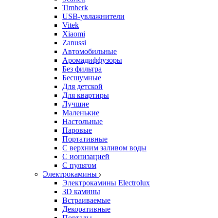
Timberk
USB-увлажнители
Vitek
Xiaomi
Zanussi
Автомобильные
Аромадиффузоры
Без фильтра
Бесшумные
Для детской
Для квартиры
Лучшие
Маленькие
Настольные
Паровые
Портативные
С верхним заливом воды
С ионизацией
С пультом
Электрокамины
Электрокамины Electrolux
3D камины
Встраиваемые
Декоративные
Порталы