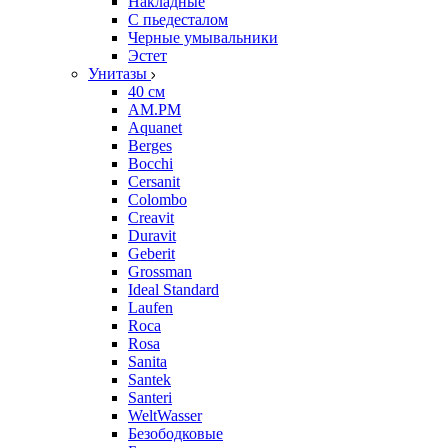
Накладные
С пьедесталом
Черные умывальники
Эстет
Унитазы
40 см
AM.PM
Aquanet
Berges
Bocchi
Cersanit
Colombo
Creavit
Duravit
Geberit
Grossman
Ideal Standard
Laufen
Roca
Rosa
Sanita
Santek
Santeri
WeltWasser
Безободковые