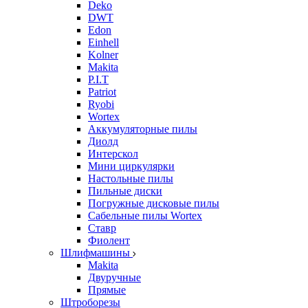
Deko
DWT
Edon
Einhell
Kolner
Makita
P.I.T
Patriot
Ryobi
Wortex
Аккумуляторные пилы
Диолд
Интерскол
Мини циркулярки
Настольные пилы
Пильные диски
Погружные дисковые пилы
Сабельные пилы Wortex
Ставр
Фиолент
Шлифмашины
Makita
Двуручные
Прямые
Штроборезы