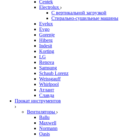
Centek
Electrolux
С вертикальной загрузкой
Стирально-сушильные машины
Evelux
Evgo
Gorenje
Hiberg
Indesit
Korting
LG
Renova
Samsung
Schaub Lorenz
Weissgauff
Whirlpool
Атлант
Славда
Прокат инструментов
Вентиляторы
Ballu
Maxwell
Normann
Oasis