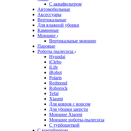
С аквафильтром
Автомобильные
Аксессуары
Вертикальные
Для влажной уборки
Каминные
Моющие
Вертикальные моющие
Паровые
Роботы пылесосы
Hyundai
iClebo
iLife
iRobot
Polaris
Redmond
Roborock
Tefal
Xiaomi
Для ковров с ворсом
Для уборки шерсти
Моющие Xiaomi
Моющие роботы-пылесосы
С турбощеткой
С контейнером