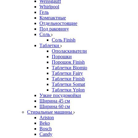
Weissgauff
Whirlpool
Гель
Компактные
Отдельностоящие
Под раковину
Соль
Соль Finish
Таблетки
Ополаскиватели
Порошки
Порошок Finish
Таблетки Biomio
Таблетки Fairy
Таблетки Finish
Таблетки Somat
Таблетки Yplon
Узкие посудомойки
Ширина 45 см
Ширина 60 см
Стиральные машины
Ariston
Beko
Bosch
Candy