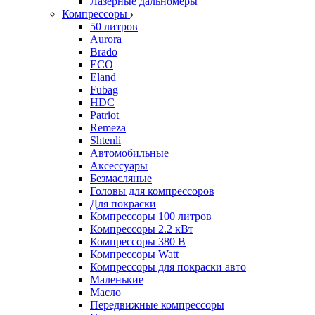
Лазерные дальномеры
Компрессоры
50 литров
Aurora
Brado
ECO
Eland
Fubag
HDC
Patriot
Remeza
Shtenli
Автомобильные
Аксессуары
Безмасляные
Головы для компрессоров
Для покраски
Компрессоры 100 литров
Компрессоры 2.2 кВт
Компрессоры 380 В
Компрессоры Watt
Компрессоры для покраски авто
Маленькие
Масло
Передвижные компрессоры