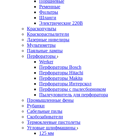
Поршневые
Ременные
Фильтры
Шланги
Электрические 220В
Краскопульты
Краскораспылители
Лазерные нивелиры
Мультиметры
Паяльные лампы
Перфораторы
Werker
Перфораторы Bosch
Перфораторы Hitachi
Перфораторы Makita
Перфораторы Интерскол
Перфораторы с пылесборником
Пылеуловитель для перфоратора
Промышленные фены
Рубанки
Сабельные пилы
Скобозабиватели
Термоклеевые пистолеты
Угловые шлифмашины
125 мм