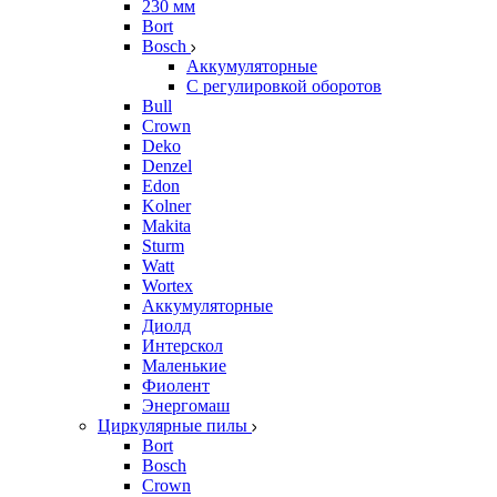
230 мм
Bort
Bosch
Аккумуляторные
С регулировкой оборотов
Bull
Crown
Deko
Denzel
Edon
Kolner
Makita
Sturm
Watt
Wortex
Аккумуляторные
Диолд
Интерскол
Маленькие
Фиолент
Энергомаш
Циркулярные пилы
Bort
Bosch
Crown