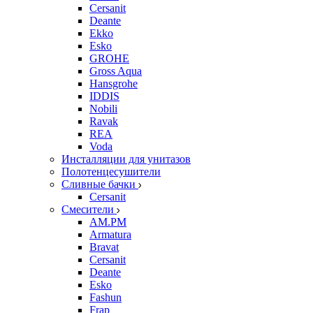
Cersanit
Deante
Ekko
Esko
GROHE
Gross Aqua
Hansgrohe
IDDIS
Nobili
Ravak
REA
Voda
Инсталляции для унитазов
Полотенцесушители
Сливные бачки
Cersanit
Смесители
AM.PM
Armatura
Bravat
Cersanit
Deante
Esko
Fashun
Frap