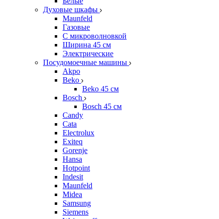
Белые
Духовые шкафы
Maunfeld
Газовые
С микроволновкой
Ширина 45 см
Электрические
Посудомоечные машины
Akpo
Beko
Beko 45 см
Bosch
Bosch 45 см
Candy
Cata
Electrolux
Exiteq
Gorenje
Hansa
Hotpoint
Indesit
Maunfeld
Midea
Samsung
Siemens