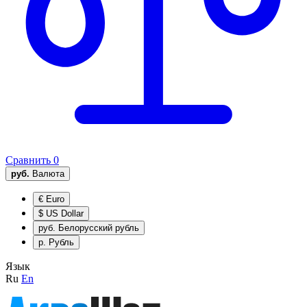
Сравнить
0
руб.
Валюта
€
Euro
$
US Dollar
руб.
Белорусский рубль
р.
Рубль
Язык
Ru
En