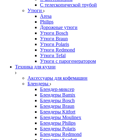
С телескопической трубой
Утюги
Aresa
Philips
Дорожные утюги
Утюги Bosch
Утюги Braun
Утюги Polaris
Утюги Redmond
Утюги Tefal
Утюги с парогенератором
Техника для кухни
Аксессуары для кофемашин
Блендеры
Блендер-миксер
Блендеры Bamix
Блендеры Bosch
Блендеры Braun
Блендеры Kitfort
Блендеры Moulinex
Блендеры Philips
Блендеры Polaris
Блендеры Redmond
Блендеры Scarlett