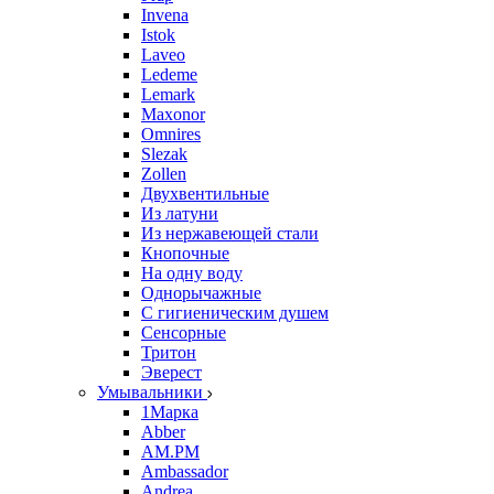
Invena
Istok
Laveo
Ledeme
Lemark
Maxonor
Omnires
Slezak
Zollen
Двухвентильные
Из латуни
Из нержавеющей стали
Кнопочные
На одну воду
Однорычажные
С гигиеническим душем
Сенсорные
Тритон
Эверест
Умывальники
1Марка
Abber
AM.PM
Ambassador
Andrea