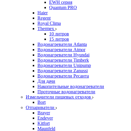
EWH серия
Quantum PRO
Haier
Regent
Royal Clima
Thermex
10 литров
15 литров
Водонагреватели Atlanta
Водонагреватели Atmor
Водонагреватели Hyundai
Водонагреватели Timberk
Водонагреватели Unipump
Водонагреватели Zanussi
Водонагреватели Ресанта
Для дачи
Накопительные водонагреватели
Проточные водонагреватели
Измельчители пищевых отходов
Bort
Отпариватели
Brayer
Endever
Kitfort
Maunfeld