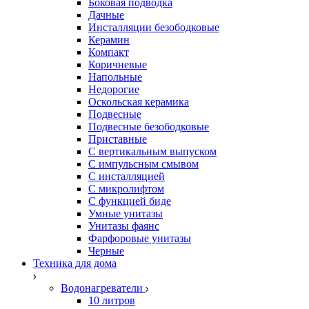
Боковая подводка
Дачные
Инсталляции безободковые
Керамин
Компакт
Коричневые
Напольные
Недорогие
Оскольская керамика
Подвесные
Подвесные безободковые
Приставные
С вертикальным выпуском
С импульсным смывом
С инсталляцией
С микролифтом
С функцией биде
Умные унитазы
Унитазы фаянс
Фарфоровые унитазы
Черные
Техника для дома
Водонагреватели
10 литров