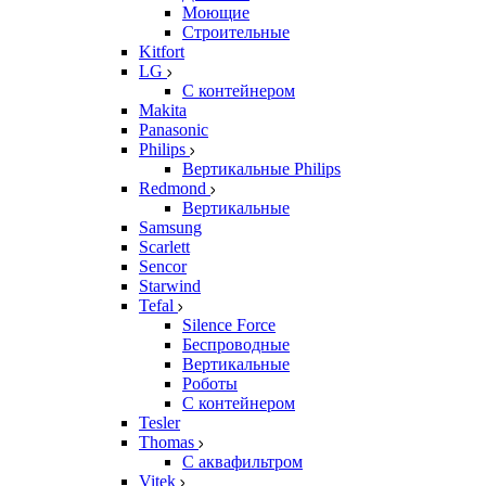
Моющие
Строительные
Kitfort
LG
С контейнером
Makita
Panasonic
Philips
Вертикальные Philips
Redmond
Вертикальные
Samsung
Scarlett
Sencor
Starwind
Tefal
Silence Force
Беспроводные
Вертикальные
Роботы
С контейнером
Tesler
Thomas
С аквафильтром
Vitek