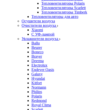
Тепловентиляторы Polaris
Тепловентиляторы Scarlett
Тепловентиляторы Timberk
Тепловентиляторы для авто
Осушители воздуха
Очистители воздуха
Xiaomi
С УФ-лампой
Увлажнители воздуха
Ballu
Beurer
Boneco
Brayer
Deerma
Electrolux
Endever Oasis
Galaxy
Hyundai
Kitfort
Normann
Philips
Polaris
Redmond
Royal Clima
Scarlett