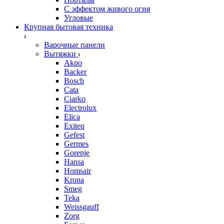
С эффектом живого огня
Угловые
Крупная бытовая техника
Варочные панели
Вытяжки
Akpo
Backer
Bosch
Cata
Ciarko
Electrolux
Elica
Exiteq
Gefest
Germes
Gorenje
Hansa
Homsair
Krona
Smeg
Teka
Weissgauff
Zorg