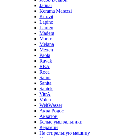
Jaquar
Kerama Marazzi
Kirovit
Lapino
Laufen
Madera
Marko
Melana
Mexen
Paola
Ravak
REA
Roca
Salini
Sanita
Santek
VitrA
Volna
WeltWasser
Аква Родос
Акватон
Белые умывальники
Керамин
На стиральную машину