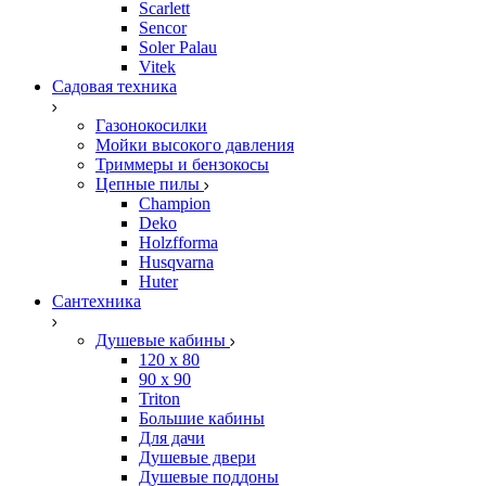
Scarlett
Sencor
Soler Palau
Vitek
Садовая техника
Газонокосилки
Мойки высокого давления
Триммеры и бензокосы
Цепные пилы
Champion
Deko
Holzfforma
Husqvarna
Huter
Сантехника
Душевые кабины
120 x 80
90 х 90
Triton
Большие кабины
Для дачи
Душевые двери
Душевые поддоны