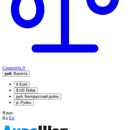
Сравнить
0
руб.
Валюта
€
Euro
$
US Dollar
руб.
Белорусский рубль
р.
Рубль
Язык
Ru
En