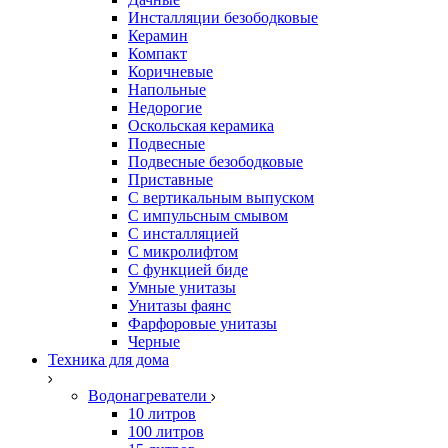
Инсталляции безободковые
Керамин
Компакт
Коричневые
Напольные
Недорогие
Оскольская керамика
Подвесные
Подвесные безободковые
Приставные
С вертикальным выпуском
С импульсным смывом
С инсталляцией
С микролифтом
С функцией биде
Умные унитазы
Унитазы фаянс
Фарфоровые унитазы
Черные
Техника для дома
Водонагреватели
10 литров
100 литров