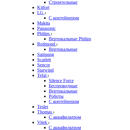
Строительные
Kitfort
LG
С контейнером
Makita
Panasonic
Philips
Вертикальные Philips
Redmond
Вертикальные
Samsung
Scarlett
Sencor
Starwind
Tefal
Silence Force
Беспроводные
Вертикальные
Роботы
С контейнером
Tesler
Thomas
С аквафильтром
Vitek
С аквафильтром