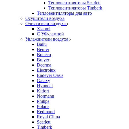
Тепловентиляторы Scarlett
Тепловентиляторы Timberk
Тепловентиляторы для авто
Осушители воздуха
Очистители воздуха
Xiaomi
С УФ-лампой
Увлажнители воздуха
Ballu
Beurer
Boneco
Brayer
Deerma
Electrolux
Endever Oasis
Galaxy
Hyundai
Kitfort
Normann
Philips
Polaris
Redmond
Royal Clima
Scarlett
Timberk