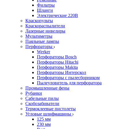
Фильтры
Шланги
Электрические 220В
Краскопульты
Краскораспылители
Лазерные нивелиры
Мультиметры
Паяльные лампы
Перфораторы
Werker
Перфораторы Bosch
Перфораторы Hitachi
Перфораторы Makita
Перфораторы Интерскол
Перфораторы с пылесборником
Пылеуловитель для перфоратора
Промышленные фены
Рубанки
Сабельные пилы
Скобозабиватели
Термоклеевые пистолеты
Угловые шлифмашины
125 мм
230 мм