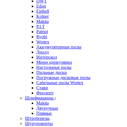
DWT
Edon
Einhell
Kolner
Makita
P.I.T
Patriot
Ryobi
Wortex
Аккумуляторные пилы
Диолд
Интерскол
Мини циркулярки
Настольные пилы
Пильные диски
Погружные дисковые пилы
Сабельные пилы Wortex
Ставр
Фиолент
Шлифмашины
Makita
Двуручные
Прямые
Штроборезы
Шуруповерты