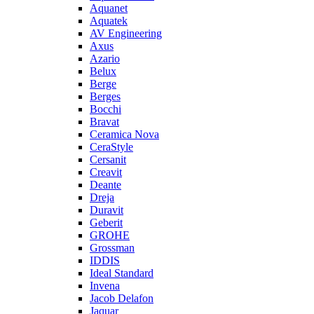
Aquanet
Aquatek
AV Engineering
Axus
Azario
Belux
Berge
Berges
Bocchi
Bravat
Ceramica Nova
CeraStyle
Cersanit
Creavit
Deante
Dreja
Duravit
Geberit
GROHE
Grossman
IDDIS
Ideal Standard
Invena
Jacob Delafon
Jaquar