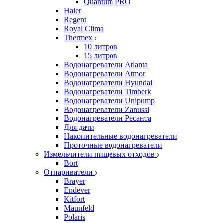
Quantum PRO
Haier
Regent
Royal Clima
Thermex
10 литров
15 литров
Водонагреватели Atlanta
Водонагреватели Atmor
Водонагреватели Hyundai
Водонагреватели Timberk
Водонагреватели Unipump
Водонагреватели Zanussi
Водонагреватели Ресанта
Для дачи
Накопительные водонагреватели
Проточные водонагреватели
Измельчители пищевых отходов
Bort
Отпариватели
Brayer
Endever
Kitfort
Maunfeld
Polaris