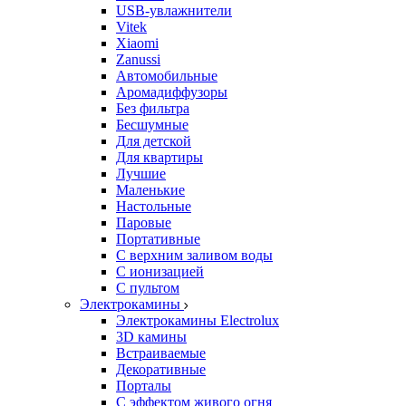
USB-увлажнители
Vitek
Xiaomi
Zanussi
Автомобильные
Аромадиффузоры
Без фильтра
Бесшумные
Для детской
Для квартиры
Лучшие
Маленькие
Настольные
Паровые
Портативные
С верхним заливом воды
С ионизацией
С пультом
Электрокамины
Электрокамины Electrolux
3D камины
Встраиваемые
Декоративные
Порталы
С эффектом живого огня