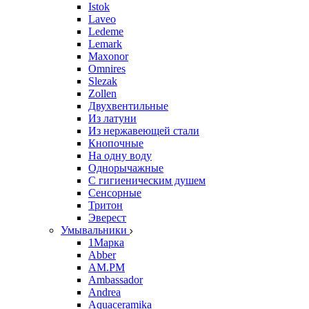
Istok
Laveo
Ledeme
Lemark
Maxonor
Omnires
Slezak
Zollen
Двухвентильные
Из латуни
Из нержавеющей стали
Кнопочные
На одну воду
Однорычажные
С гигиеническим душем
Сенсорные
Тритон
Эверест
Умывальники
1Марка
Abber
AM.PM
Ambassador
Andrea
Aquaceramika