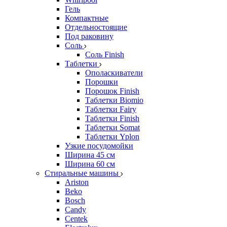
Гель
Компактные
Отдельностоящие
Под раковину
Соль
Соль Finish
Таблетки
Ополаскиватели
Порошки
Порошок Finish
Таблетки Biomio
Таблетки Fairy
Таблетки Finish
Таблетки Somat
Таблетки Yplon
Узкие посудомойки
Ширина 45 см
Ширина 60 см
Стиральные машины
Ariston
Beko
Bosch
Candy
Centek