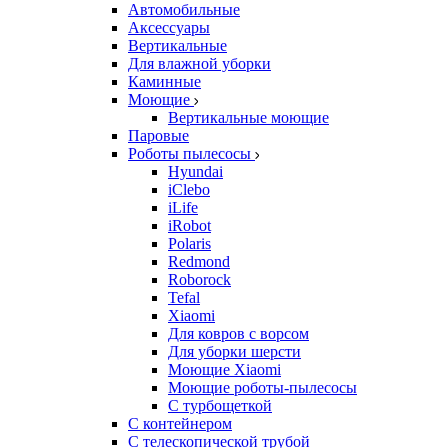
Автомобильные
Аксессуары
Вертикальные
Для влажной уборки
Каминные
Моющие
Вертикальные моющие
Паровые
Роботы пылесосы
Hyundai
iClebo
iLife
iRobot
Polaris
Redmond
Roborock
Tefal
Xiaomi
Для ковров с ворсом
Для уборки шерсти
Моющие Xiaomi
Моющие роботы-пылесосы
С турбощеткой
С контейнером
С телескопической трубой