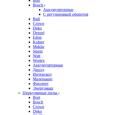
Bort
Bosch
Аккумуляторные
С регулировкой оборотов
Bull
Crown
Deko
Denzel
Edon
Kolner
Makita
Sturm
Watt
Wortex
Аккумуляторные
Диолд
Интерскол
Маленькие
Фиолент
Энергомаш
Циркулярные пилы
Bort
Bosch
Crown
Deko