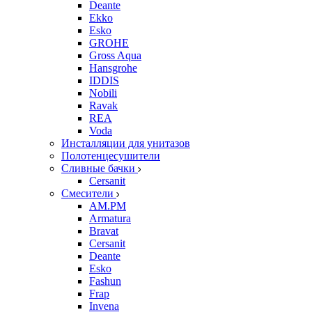
Deante
Ekko
Esko
GROHE
Gross Aqua
Hansgrohe
IDDIS
Nobili
Ravak
REA
Voda
Инсталляции для унитазов
Полотенцесушители
Сливные бачки
Cersanit
Смесители
AM.PM
Armatura
Bravat
Cersanit
Deante
Esko
Fashun
Frap
Invena