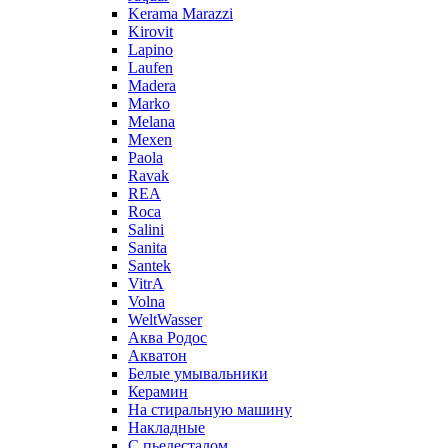
Kerama Marazzi
Kirovit
Lapino
Laufen
Madera
Marko
Melana
Mexen
Paola
Ravak
REA
Roca
Salini
Sanita
Santek
VitrA
Volna
WeltWasser
Аква Родос
Акватон
Белые умывальники
Керамин
На стиральную машину
Накладные
С пьедесталом