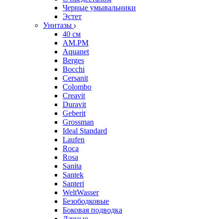
Черные умывальники
Эстет
Унитазы
40 см
AM.PM
Aquanet
Berges
Bocchi
Cersanit
Colombo
Creavit
Duravit
Geberit
Grossman
Ideal Standard
Laufen
Roca
Rosa
Sanita
Santek
Santeri
WeltWasser
Безободковые
Боковая подводка
Дачные