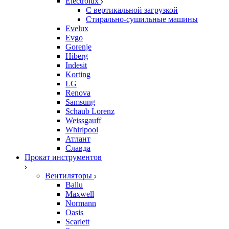
Electrolux
С вертикальной загрузкой
Стирально-сушильные машины
Evelux
Evgo
Gorenje
Hiberg
Indesit
Korting
LG
Renova
Samsung
Schaub Lorenz
Weissgauff
Whirlpool
Атлант
Славда
Прокат инструментов
Вентиляторы
Ballu
Maxwell
Normann
Oasis
Scarlett