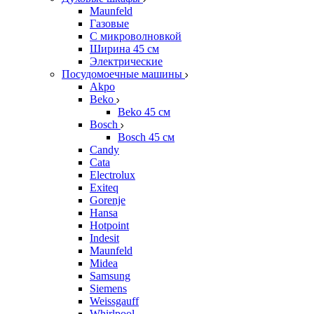
Maunfeld
Газовые
С микроволновкой
Ширина 45 см
Электрические
Посудомоечные машины
Akpo
Beko
Beko 45 см
Bosch
Bosch 45 см
Candy
Cata
Electrolux
Exiteq
Gorenje
Hansa
Hotpoint
Indesit
Maunfeld
Midea
Samsung
Siemens
Weissgauff
Whirlpool