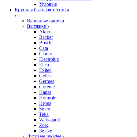
Угловые
Крупная бытовая техника
Варочные панели
Вытяжки
Akpo
Backer
Bosch
Cata
Ciarko
Electrolux
Elica
Exiteq
Gefest
Germes
Gorenje
Hansa
Homsair
Krona
Smeg
Teka
Weissgauff
Zorg
Белые
Духовые шкафы