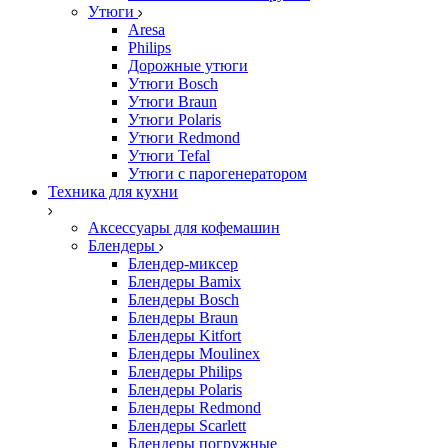
Утюги
Aresa
Philips
Дорожные утюги
Утюги Bosch
Утюги Braun
Утюги Polaris
Утюги Redmond
Утюги Tefal
Утюги с парогенератором
Техника для кухни
Аксессуары для кофемашин
Блендеры
Блендер-миксер
Блендеры Bamix
Блендеры Bosch
Блендеры Braun
Блендеры Kitfort
Блендеры Moulinex
Блендеры Philips
Блендеры Polaris
Блендеры Redmond
Блендеры Scarlett
Блендеры погружные