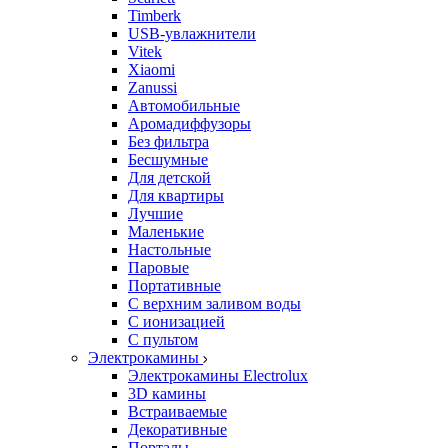
Timberk
USB-увлажнители
Vitek
Xiaomi
Zanussi
Автомобильные
Аромадиффузоры
Без фильтра
Бесшумные
Для детской
Для квартиры
Лучшие
Маленькие
Настольные
Паровые
Портативные
С верхним заливом воды
С ионизацией
С пультом
Электрокамины
Электрокамины Electrolux
3D камины
Встраиваемые
Декоративные
Порталы