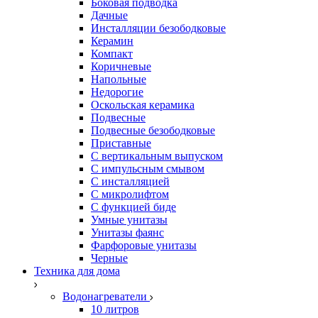
Боковая подводка
Дачные
Инсталляции безободковые
Керамин
Компакт
Коричневые
Напольные
Недорогие
Оскольская керамика
Подвесные
Подвесные безободковые
Приставные
С вертикальным выпуском
С импульсным смывом
С инсталляцией
С микролифтом
С функцией биде
Умные унитазы
Унитазы фаянс
Фарфоровые унитазы
Черные
Техника для дома
Водонагреватели
10 литров