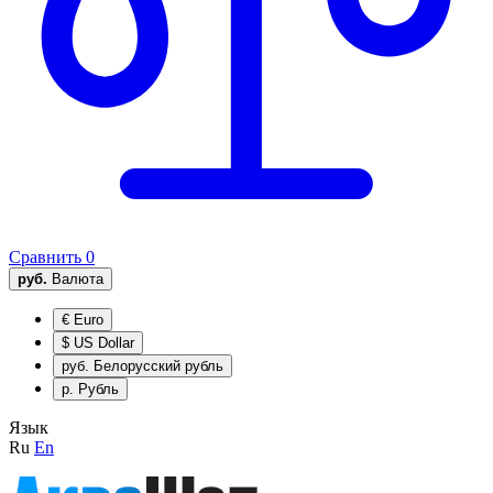
Сравнить
0
руб.
Валюта
€
Euro
$
US Dollar
руб.
Белорусский рубль
р.
Рубль
Язык
Ru
En