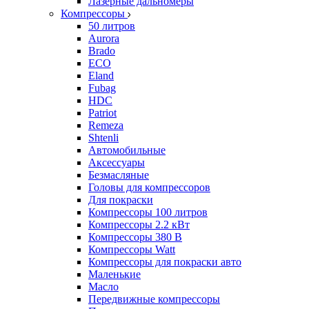
Лазерные дальномеры
Компрессоры
50 литров
Aurora
Brado
ECO
Eland
Fubag
HDC
Patriot
Remeza
Shtenli
Автомобильные
Аксессуары
Безмасляные
Головы для компрессоров
Для покраски
Компрессоры 100 литров
Компрессоры 2.2 кВт
Компрессоры 380 В
Компрессоры Watt
Компрессоры для покраски авто
Маленькие
Масло
Передвижные компрессоры