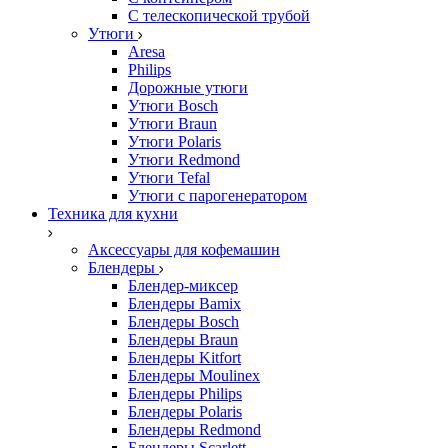
С телескопической трубой
Утюги
Aresa
Philips
Дорожные утюги
Утюги Bosch
Утюги Braun
Утюги Polaris
Утюги Redmond
Утюги Tefal
Утюги с парогенератором
Техника для кухни
Аксессуары для кофемашин
Блендеры
Блендер-миксер
Блендеры Bamix
Блендеры Bosch
Блендеры Braun
Блендеры Kitfort
Блендеры Moulinex
Блендеры Philips
Блендеры Polaris
Блендеры Redmond
Блендеры Scarlett