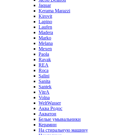
Jaquar
Kerama Marazzi
Kirovit
Lapino
Laufen
Madera
Marko
Melana
Mexen
Paola
Ravak
REA
Roca
Salini
Sanita
Santek
VitrA
Volna
WeltWasser
Аква Родос
Акватон
Белые умывальники
Керамин
На стиральную машину