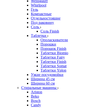
Weissgauff
Whirlpool
Гель
Компактные
Отдельностоящие
Под раковину
Соль
Соль Finish
Таблетки
Ополаскиватели
Порошки
Порошок Finish
Таблетки Biomio
Таблетки Fairy
Таблетки Finish
Таблетки Somat
Таблетки Yplon
Узкие посудомойки
Ширина 45 см
Ширина 60 см
Стиральные машины
Ariston
Beko
Bosch
Candy