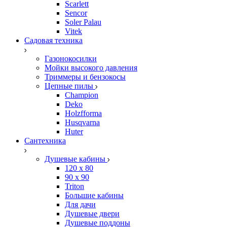
Scarlett
Sencor
Soler Palau
Vitek
Садовая техника
Газонокосилки
Мойки высокого давления
Триммеры и бензокосы
Цепные пилы
Champion
Deko
Holzfforma
Husqvarna
Huter
Сантехника
Душевые кабины
120 x 80
90 х 90
Triton
Большие кабины
Для дачи
Душевые двери
Душевые поддоны