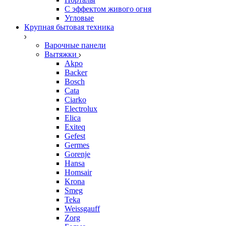
С эффектом живого огня
Угловые
Крупная бытовая техника
Варочные панели
Вытяжки
Akpo
Backer
Bosch
Cata
Ciarko
Electrolux
Elica
Exiteq
Gefest
Germes
Gorenje
Hansa
Homsair
Krona
Smeg
Teka
Weissgauff
Zorg