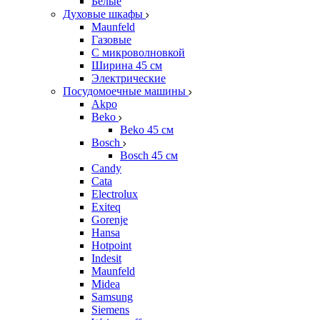
Белые
Духовые шкафы
Maunfeld
Газовые
С микроволновкой
Ширина 45 см
Электрические
Посудомоечные машины
Akpo
Beko
Beko 45 см
Bosch
Bosch 45 см
Candy
Cata
Electrolux
Exiteq
Gorenje
Hansa
Hotpoint
Indesit
Maunfeld
Midea
Samsung
Siemens