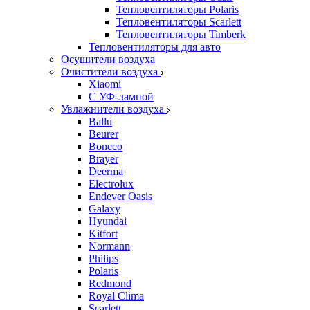
Тепловентиляторы Polaris
Тепловентиляторы Scarlett
Тепловентиляторы Timberk
Тепловентиляторы для авто
Осушители воздуха
Очистители воздуха
Xiaomi
С УФ-лампой
Увлажнители воздуха
Ballu
Beurer
Boneco
Brayer
Deerma
Electrolux
Endever Oasis
Galaxy
Hyundai
Kitfort
Normann
Philips
Polaris
Redmond
Royal Clima
Scarlett