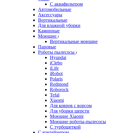
С аквафильтром
Автомобильные
Аксессуары
Вертикальные
Для влажной уборки
Каминные
Моющие
Вертикальные моющие
Паровые
Роботы пылесосы
Hyundai
iClebo
iLife
iRobot
Polaris
Redmond
Roborock
Tefal
Xiaomi
Для ковров с ворсом
Для уборки шерсти
Моющие Xiaomi
Моющие роботы-пылесосы
С турбощеткой
С контейнером