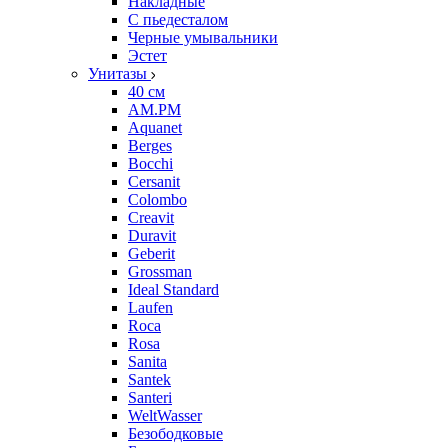
Накладные
С пьедесталом
Черные умывальники
Эстет
Унитазы
40 см
AM.PM
Aquanet
Berges
Bocchi
Cersanit
Colombo
Creavit
Duravit
Geberit
Grossman
Ideal Standard
Laufen
Roca
Rosa
Sanita
Santek
Santeri
WeltWasser
Безободковые