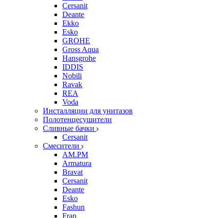
Cersanit
Deante
Ekko
Esko
GROHE
Gross Aqua
Hansgrohe
IDDIS
Nobili
Ravak
REA
Voda
Инсталляции для унитазов
Полотенцесушители
Сливные бачки
Cersanit
Смесители
AM.PM
Armatura
Bravat
Cersanit
Deante
Esko
Fashun
Frap