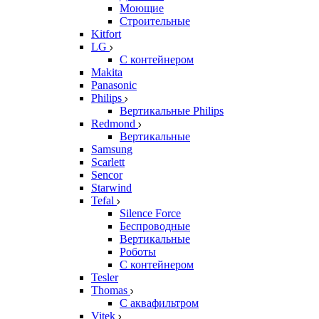
Моющие
Строительные
Kitfort
LG
С контейнером
Makita
Panasonic
Philips
Вертикальные Philips
Redmond
Вертикальные
Samsung
Scarlett
Sencor
Starwind
Tefal
Silence Force
Беспроводные
Вертикальные
Роботы
С контейнером
Tesler
Thomas
С аквафильтром
Vitek