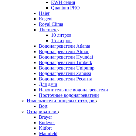
EWH серия
Quantum PRO
Haier
Regent
Royal Clima
Thermex
10 литров
15 литров
Водонагреватели Atlanta
Водонагреватели Atmor
Водонагреватели Hyundai
Водонагреватели Timberk
Водонагреватели Unipump
Водонагреватели Zanussi
Водонагреватели Ресанта
Для дачи
Накопительные водонагреватели
Проточные водонагреватели
Измельчители пищевых отходов
Bort
Отпариватели
Brayer
Endever
Kitfort
Maunfeld