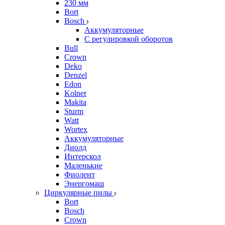
230 мм
Bort
Bosch
Аккумуляторные
С регулировкой оборотов
Bull
Crown
Deko
Denzel
Edon
Kolner
Makita
Sturm
Watt
Wortex
Аккумуляторные
Диолд
Интерскол
Маленькие
Фиолент
Энергомаш
Циркулярные пилы
Bort
Bosch
Crown