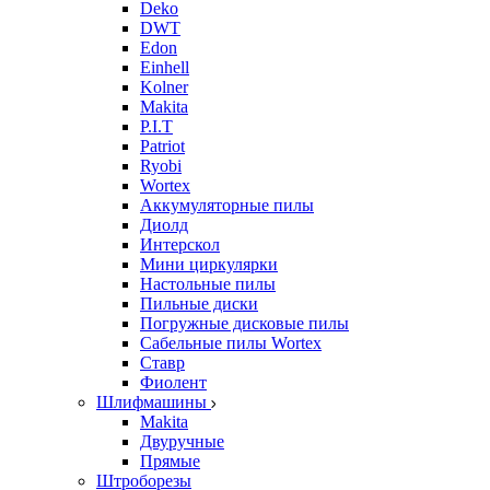
Deko
DWT
Edon
Einhell
Kolner
Makita
P.I.T
Patriot
Ryobi
Wortex
Аккумуляторные пилы
Диолд
Интерскол
Мини циркулярки
Настольные пилы
Пильные диски
Погружные дисковые пилы
Сабельные пилы Wortex
Ставр
Фиолент
Шлифмашины
Makita
Двуручные
Прямые
Штроборезы