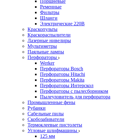
Поршневые
Ременные
Фильтры
Шланги
Электрические 220В
Краскопульты
Краскораспылители
Лазерные нивелиры
Мультиметры
Паяльные лампы
Перфораторы
Werker
Перфораторы Bosch
Перфораторы Hitachi
Перфораторы Makita
Перфораторы Интерскол
Перфораторы с пылесборником
Пылеуловитель для перфоратора
Промышленные фены
Рубанки
Сабельные пилы
Скобозабиватели
Термоклеевые пистолеты
Угловые шлифмашины
125 мм