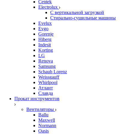
Centek
Electrolux
С вертикальной загрузкой
Стирально-сушильные машины
Evelux
Evgo
Gorenje
Hiberg
Indesit
Korting
LG
Renova
Samsung
Schaub Lorenz
Weissgauff
Whirlpool
Атлант
Славда
Прокат инструментов
Вентиляторы
Ballu
Maxwell
Normann
Oasis