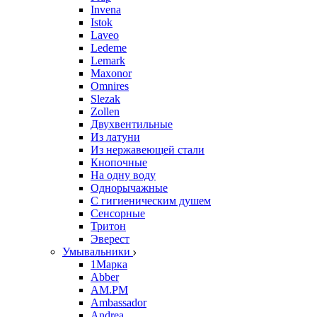
Invena
Istok
Laveo
Ledeme
Lemark
Maxonor
Omnires
Slezak
Zollen
Двухвентильные
Из латуни
Из нержавеющей стали
Кнопочные
На одну воду
Однорычажные
С гигиеническим душем
Сенсорные
Тритон
Эверест
Умывальники
1Марка
Abber
AM.PM
Ambassador
Andrea