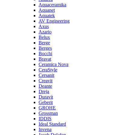
Aquaceramika
Aquanet
Aquatek
AV Engineering
Axus
Azario
Belux
Berge
Berges
Bocchi
Bravat
Ceramica Nova
CeraStyle
Cersanit
Creavit
Deante
Dreja
Duravit
Geberit
GROHE
Grossman
IDDIS
Ideal Standard
Invena
Jacob Delafon