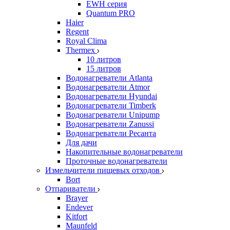
EWH серия
Quantum PRO
Haier
Regent
Royal Clima
Thermex
10 литров
15 литров
Водонагреватели Atlanta
Водонагреватели Atmor
Водонагреватели Hyundai
Водонагреватели Timberk
Водонагреватели Unipump
Водонагреватели Zanussi
Водонагреватели Ресанта
Для дачи
Накопительные водонагреватели
Проточные водонагреватели
Измельчители пищевых отходов
Bort
Отпариватели
Brayer
Endever
Kitfort
Maunfeld