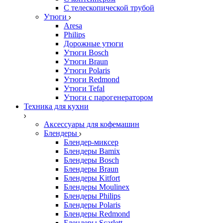
С телескопической трубой
Утюги
Aresa
Philips
Дорожные утюги
Утюги Bosch
Утюги Braun
Утюги Polaris
Утюги Redmond
Утюги Tefal
Утюги с парогенератором
Техника для кухни
Аксессуары для кофемашин
Блендеры
Блендер-миксер
Блендеры Bamix
Блендеры Bosch
Блендеры Braun
Блендеры Kitfort
Блендеры Moulinex
Блендеры Philips
Блендеры Polaris
Блендеры Redmond
Блендеры Scarlett