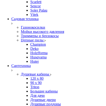
Scarlett
Sencor
Soler Palau
Vitek
Садовая техника
Газонокосилки
Мойки высокого давления
Триммеры и бензокосы
Цепные пилы
Champion
Deko
Holzfforma
Husqvarna
Huter
Сантехника
Душевые кабины
120 x 80
90 х 90
Triton
Большие кабины
Для дачи
Душевые двери
Душевые поддоны