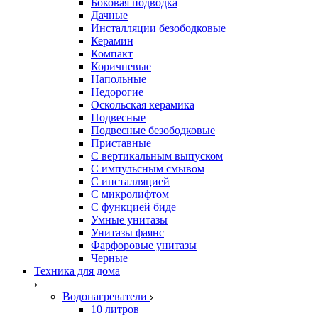
Боковая подводка
Дачные
Инсталляции безободковые
Керамин
Компакт
Коричневые
Напольные
Недорогие
Оскольская керамика
Подвесные
Подвесные безободковые
Приставные
С вертикальным выпуском
С импульсным смывом
С инсталляцией
С микролифтом
С функцией биде
Умные унитазы
Унитазы фаянс
Фарфоровые унитазы
Черные
Техника для дома
Водонагреватели
10 литров