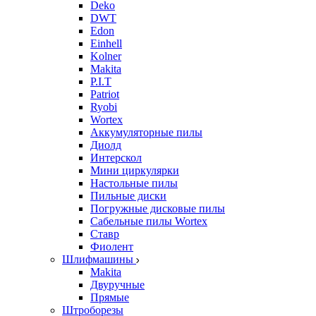
Deko
DWT
Edon
Einhell
Kolner
Makita
P.I.T
Patriot
Ryobi
Wortex
Аккумуляторные пилы
Диолд
Интерскол
Мини циркулярки
Настольные пилы
Пильные диски
Погружные дисковые пилы
Сабельные пилы Wortex
Ставр
Фиолент
Шлифмашины
Makita
Двуручные
Прямые
Штроборезы