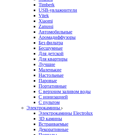
Timberk
USB-увлажнители
Vitek
Xiaomi
Zanussi
Автомобильные
Аромадиффузоры
Без фильтра
Бесшумные
Для детской
Для квартиры
Лучшие
Маленькие
Настольные
Паровые
Портативные
С верхним заливом воды
С ионизацией
С пультом
Электрокамины
Электрокамины Electrolux
3D камины
Встраиваемые
Декоративные
Порталы