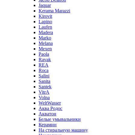
Jaquar
Kerama Marazzi
Kirovit
Lapino
Laufen
Madera
Marko
Melana
Mexen
Paola
Ravak
REA
Roca
Salini
Sanita
Santek
VitrA
Volna
WeltWasser
Аква Родос
Акватон
Белые умывальники
Керамин
На стиральную машину