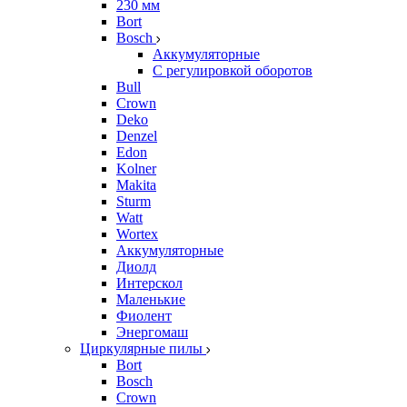
230 мм
Bort
Bosch
Аккумуляторные
С регулировкой оборотов
Bull
Crown
Deko
Denzel
Edon
Kolner
Makita
Sturm
Watt
Wortex
Аккумуляторные
Диолд
Интерскол
Маленькие
Фиолент
Энергомаш
Циркулярные пилы
Bort
Bosch
Crown