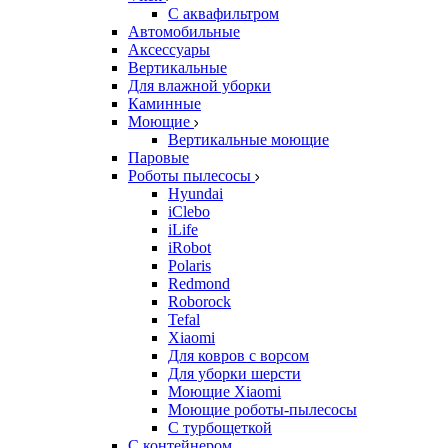
С аквафильтром
Автомобильные
Аксессуары
Вертикальные
Для влажной уборки
Каминные
Моющие
Вертикальные моющие
Паровые
Роботы пылесосы
Hyundai
iClebo
iLife
iRobot
Polaris
Redmond
Roborock
Tefal
Xiaomi
Для ковров с ворсом
Для уборки шерсти
Моющие Xiaomi
Моющие роботы-пылесосы
С турбощеткой
С контейнером