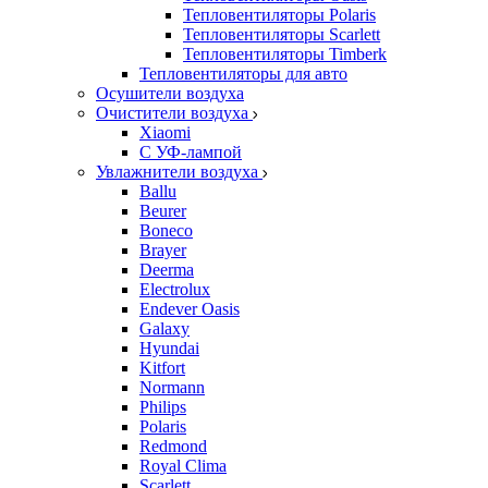
Тепловентиляторы Polaris
Тепловентиляторы Scarlett
Тепловентиляторы Timberk
Тепловентиляторы для авто
Осушители воздуха
Очистители воздуха
Xiaomi
С УФ-лампой
Увлажнители воздуха
Ballu
Beurer
Boneco
Brayer
Deerma
Electrolux
Endever Oasis
Galaxy
Hyundai
Kitfort
Normann
Philips
Polaris
Redmond
Royal Clima
Scarlett