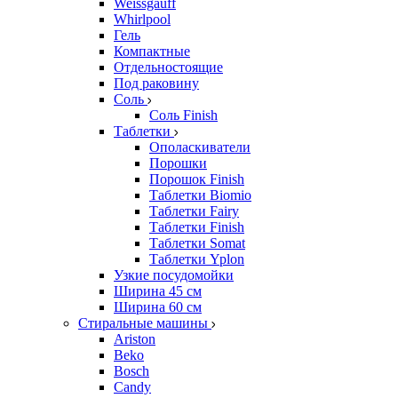
Weissgauff
Whirlpool
Гель
Компактные
Отдельностоящие
Под раковину
Соль
Соль Finish
Таблетки
Ополаскиватели
Порошки
Порошок Finish
Таблетки Biomio
Таблетки Fairy
Таблетки Finish
Таблетки Somat
Таблетки Yplon
Узкие посудомойки
Ширина 45 см
Ширина 60 см
Стиральные машины
Ariston
Beko
Bosch
Candy