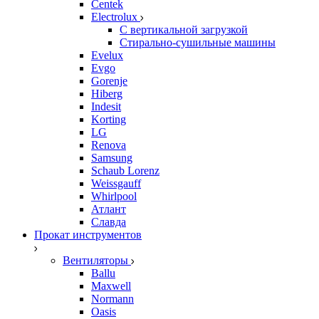
Centek
Electrolux
С вертикальной загрузкой
Стирально-сушильные машины
Evelux
Evgo
Gorenje
Hiberg
Indesit
Korting
LG
Renova
Samsung
Schaub Lorenz
Weissgauff
Whirlpool
Атлант
Славда
Прокат инструментов
Вентиляторы
Ballu
Maxwell
Normann
Oasis