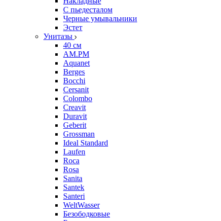
Накладные
С пьедесталом
Черные умывальники
Эстет
Унитазы
40 см
AM.PM
Aquanet
Berges
Bocchi
Cersanit
Colombo
Creavit
Duravit
Geberit
Grossman
Ideal Standard
Laufen
Roca
Rosa
Sanita
Santek
Santeri
WeltWasser
Безободковые