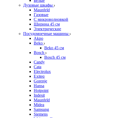
Белые
Духовые шкафы
Maunfeld
Газовые
С микроволновкой
Ширина 45 см
Электрические
Посудомоечные машины
Akpo
Beko
Beko 45 см
Bosch
Bosch 45 см
Candy
Cata
Electrolux
Exiteq
Gorenje
Hansa
Hotpoint
Indesit
Maunfeld
Midea
Samsung
Siemens