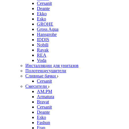
Cersanit
Deante
Ekko
Esko
GROHE
Gross Aqua
Hansgrohe
IDDIS
Nobili
Ravak
REA
Voda
Инсталляции для унитазов
Полотенцесушители
Сливные бачки
Cersanit
Смесители
AM.PM
Armatura
Bravat
Cersanit
Deante
Esko
Fashun
Frap