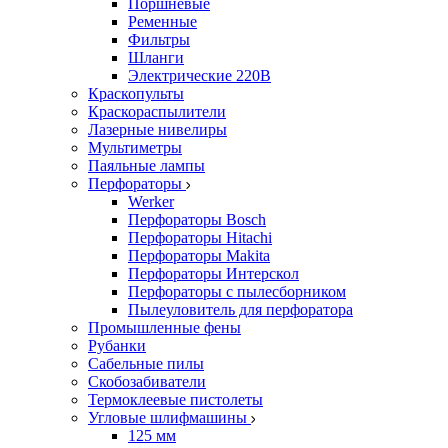
Поршневые
Ременные
Фильтры
Шланги
Электрические 220В
Краскопульты
Краскораспылители
Лазерные нивелиры
Мультиметры
Паяльные лампы
Перфораторы
Werker
Перфораторы Bosch
Перфораторы Hitachi
Перфораторы Makita
Перфораторы Интерскол
Перфораторы с пылесборником
Пылеуловитель для перфоратора
Промышленные фены
Рубанки
Сабельные пилы
Скобозабиватели
Термоклеевые пистолеты
Угловые шлифмашины
125 мм