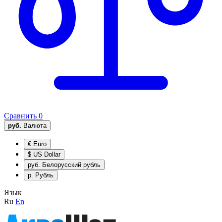
Сравнить
0
руб.
Валюта
€
Euro
$
US Dollar
руб.
Белорусский рубль
р.
Рубль
Язык
Ru
En