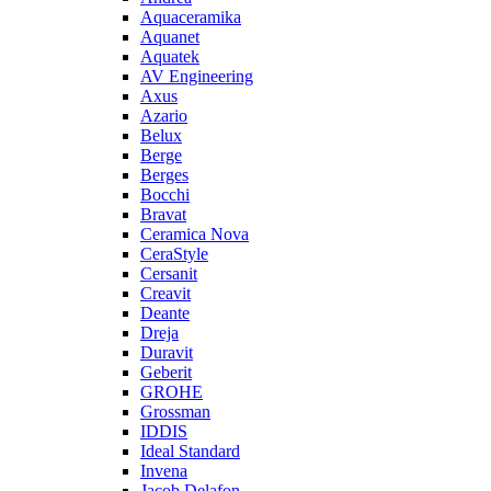
Aquaceramika
Aquanet
Aquatek
AV Engineering
Axus
Azario
Belux
Berge
Berges
Bocchi
Bravat
Ceramica Nova
CeraStyle
Cersanit
Creavit
Deante
Dreja
Duravit
Geberit
GROHE
Grossman
IDDIS
Ideal Standard
Invena
Jacob Delafon