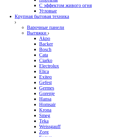
С эффектом живого огня
Угловые
Крупная бытовая техника
Варочные панели
Вытяжки
Akpo
Backer
Bosch
Cata
Ciarko
Electrolux
Elica
Exiteq
Gefest
Germes
Gorenje
Hansa
Homsair
Krona
Smeg
Teka
Weissgauff
Zorg