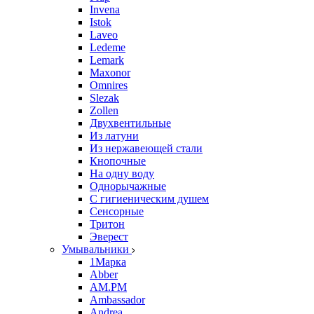
Invena
Istok
Laveo
Ledeme
Lemark
Maxonor
Omnires
Slezak
Zollen
Двухвентильные
Из латуни
Из нержавеющей стали
Кнопочные
На одну воду
Однорычажные
С гигиеническим душем
Сенсорные
Тритон
Эверест
Умывальники
1Марка
Abber
AM.PM
Ambassador
Andrea