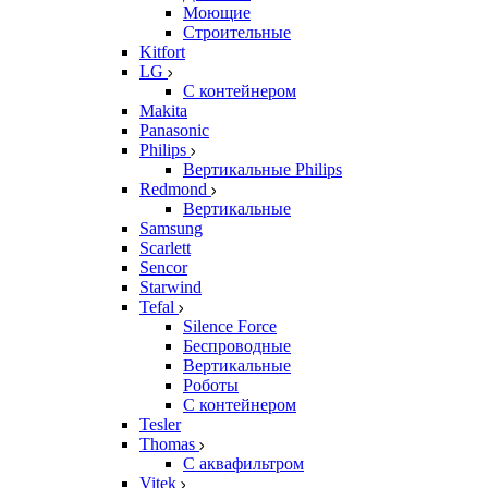
Моющие
Строительные
Kitfort
LG
С контейнером
Makita
Panasonic
Philips
Вертикальные Philips
Redmond
Вертикальные
Samsung
Scarlett
Sencor
Starwind
Tefal
Silence Force
Беспроводные
Вертикальные
Роботы
С контейнером
Tesler
Thomas
С аквафильтром
Vitek