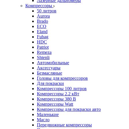
Лазерные дальномеры
Компрессоры
50 литров
Aurora
Brado
ECO
Eland
Fubag
HDC
Patriot
Remeza
Shtenli
Автомобильные
Аксессуары
Безмасляные
Головы для компрессоров
Для покраски
Компрессоры 100 литров
Компрессоры 2.2 кВт
Компрессоры 380 В
Компрессоры Watt
Компрессоры для покраски авто
Маленькие
Масло
Передвижные компрессоры