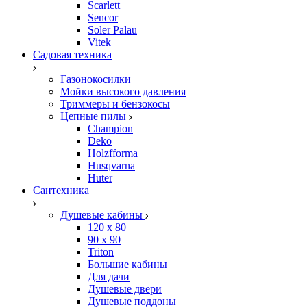
Scarlett
Sencor
Soler Palau
Vitek
Садовая техника
Газонокосилки
Мойки высокого давления
Триммеры и бензокосы
Цепные пилы
Champion
Deko
Holzfforma
Husqvarna
Huter
Сантехника
Душевые кабины
120 x 80
90 х 90
Triton
Большие кабины
Для дачи
Душевые двери
Душевые поддоны