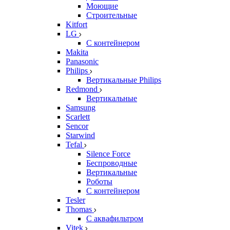
Моющие
Строительные
Kitfort
LG
С контейнером
Makita
Panasonic
Philips
Вертикальные Philips
Redmond
Вертикальные
Samsung
Scarlett
Sencor
Starwind
Tefal
Silence Force
Беспроводные
Вертикальные
Роботы
С контейнером
Tesler
Thomas
С аквафильтром
Vitek