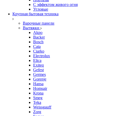
С эффектом живого огня
Угловые
Крупная бытовая техника
Варочные панели
Вытяжки
Akpo
Backer
Bosch
Cata
Ciarko
Electrolux
Elica
Exiteq
Gefest
Germes
Gorenje
Hansa
Homsair
Krona
Smeg
Teka
Weissgauff
Zorg