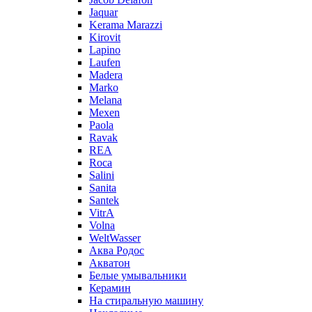
Jaquar
Kerama Marazzi
Kirovit
Lapino
Laufen
Madera
Marko
Melana
Mexen
Paola
Ravak
REA
Roca
Salini
Sanita
Santek
VitrA
Volna
WeltWasser
Аква Родос
Акватон
Белые умывальники
Керамин
На стиральную машину