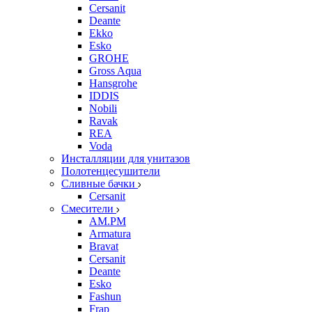
Cersanit
Deante
Ekko
Esko
GROHE
Gross Aqua
Hansgrohe
IDDIS
Nobili
Ravak
REA
Voda
Инсталляции для унитазов
Полотенцесушители
Сливные бачки
Cersanit
Смесители
AM.PM
Armatura
Bravat
Cersanit
Deante
Esko
Fashun
Frap