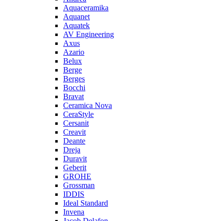
Aquaceramika
Aquanet
Aquatek
AV Engineering
Axus
Azario
Belux
Berge
Berges
Bocchi
Bravat
Ceramica Nova
CeraStyle
Cersanit
Creavit
Deante
Dreja
Duravit
Geberit
GROHE
Grossman
IDDIS
Ideal Standard
Invena
Jacob Delafon