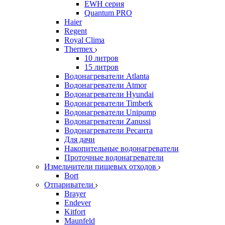
EWH серия
Quantum PRO
Haier
Regent
Royal Clima
Thermex
10 литров
15 литров
Водонагреватели Atlanta
Водонагреватели Atmor
Водонагреватели Hyundai
Водонагреватели Timberk
Водонагреватели Unipump
Водонагреватели Zanussi
Водонагреватели Ресанта
Для дачи
Накопительные водонагреватели
Проточные водонагреватели
Измельчители пищевых отходов
Bort
Отпариватели
Brayer
Endever
Kitfort
Maunfeld