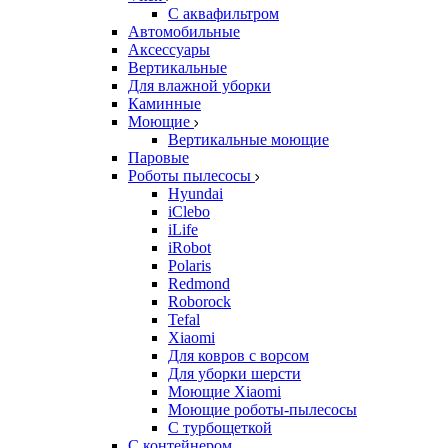
С аквафильтром
Автомобильные
Аксессуары
Вертикальные
Для влажной уборки
Каминные
Моющие
Вертикальные моющие
Паровые
Роботы пылесосы
Hyundai
iClebo
iLife
iRobot
Polaris
Redmond
Roborock
Tefal
Xiaomi
Для ковров с ворсом
Для уборки шерсти
Моющие Xiaomi
Моющие роботы-пылесосы
С турбощеткой
С контейнером