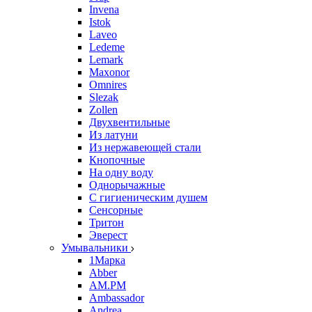
Invena
Istok
Laveo
Ledeme
Lemark
Maxonor
Omnires
Slezak
Zollen
Двухвентильные
Из латуни
Из нержавеющей стали
Кнопочные
На одну воду
Однорычажные
С гигиеническим душем
Сенсорные
Тритон
Эверест
Умывальники
1Марка
Abber
AM.PM
Ambassador
Andrea