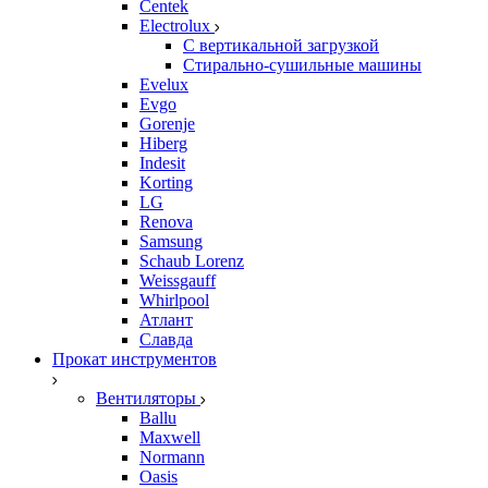
Centek
Electrolux
С вертикальной загрузкой
Стирально-сушильные машины
Evelux
Evgo
Gorenje
Hiberg
Indesit
Korting
LG
Renova
Samsung
Schaub Lorenz
Weissgauff
Whirlpool
Атлант
Славда
Прокат инструментов
Вентиляторы
Ballu
Maxwell
Normann
Oasis