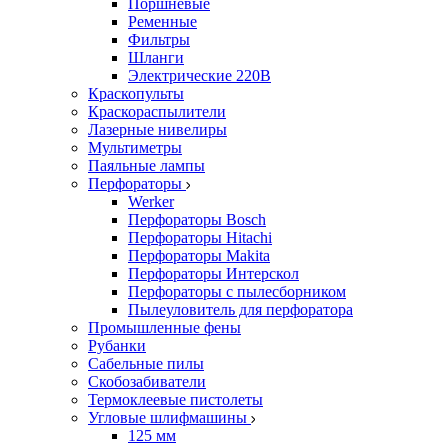
Поршневые
Ременные
Фильтры
Шланги
Электрические 220В
Краскопульты
Краскораспылители
Лазерные нивелиры
Мультиметры
Паяльные лампы
Перфораторы
Werker
Перфораторы Bosch
Перфораторы Hitachi
Перфораторы Makita
Перфораторы Интерскол
Перфораторы с пылесборником
Пылеуловитель для перфоратора
Промышленные фены
Рубанки
Сабельные пилы
Скобозабиватели
Термоклеевые пистолеты
Угловые шлифмашины
125 мм