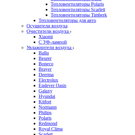
Тепловентиляторы Polaris
Тепловентиляторы Scarlett
Тепловентиляторы Timberk
Тепловентиляторы для авто
Осушители воздуха
Очистители воздуха
Xiaomi
С УФ-лампой
Увлажнители воздуха
Ballu
Beurer
Boneco
Brayer
Deerma
Electrolux
Endever Oasis
Galaxy
Hyundai
Kitfort
Normann
Philips
Polaris
Redmond
Royal Clima
Scarlett