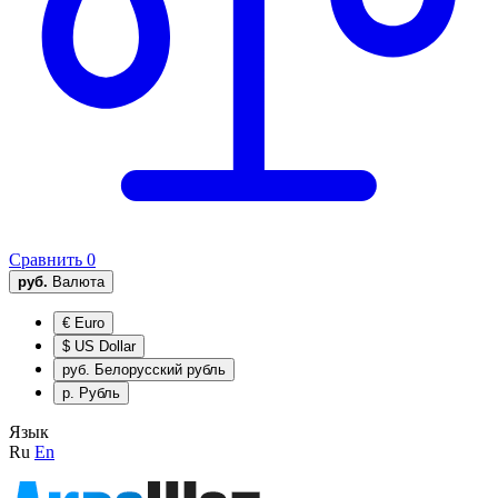
Сравнить
0
руб.
Валюта
€
Euro
$
US Dollar
руб.
Белорусский рубль
р.
Рубль
Язык
Ru
En