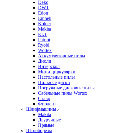
Deko
DWT
Edon
Einhell
Kolner
Makita
P.I.T
Patriot
Ryobi
Wortex
Аккумуляторные пилы
Диолд
Интерскол
Мини циркулярки
Настольные пилы
Пильные диски
Погружные дисковые пилы
Сабельные пилы Wortex
Ставр
Фиолент
Шлифмашины
Makita
Двуручные
Прямые
Штроборезы