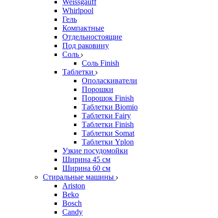
Weissgauff
Whirlpool
Гель
Компактные
Отдельностоящие
Под раковину
Соль
Соль Finish
Таблетки
Ополаскиватели
Порошки
Порошок Finish
Таблетки Biomio
Таблетки Fairy
Таблетки Finish
Таблетки Somat
Таблетки Yplon
Узкие посудомойки
Ширина 45 см
Ширина 60 см
Стиральные машины
Ariston
Beko
Bosch
Candy