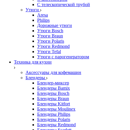
С телескопической трубой
Утюги
Aresa
Philips
Дорожные утюги
Утюги Bosch
Утюги Braun
Утюги Polaris
Утюги Redmond
Утюги Tefal
Утюги с парогенератором
Техника для кухни
Аксессуары для кофемашин
Блендеры
Блендер-миксер
Блендеры Bamix
Блендеры Bosch
Блендеры Braun
Блендеры Kitfort
Блендеры Moulinex
Блендеры Philips
Блендеры Polaris
Блендеры Redmond
Блендеры Scarlett