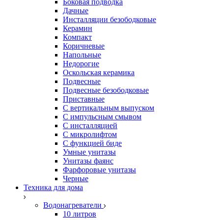
Боковая подводка
Дачные
Инсталляции безободковые
Керамин
Компакт
Коричневые
Напольные
Недорогие
Оскольская керамика
Подвесные
Подвесные безободковые
Приставные
С вертикальным выпуском
С импульсным смывом
С инсталляцией
С микролифтом
С функцией биде
Умные унитазы
Унитазы фаянс
Фарфоровые унитазы
Черные
Техника для дома
Водонагреватели
10 литров