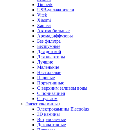
Timberk
USB-увлажнители
Vitek
Xiaomi
Zanussi
Автомобильные
Аромадиффузоры
Без фильтра
Бесшумные
Для детской
Для квартиры
Лучшие
Маленькие
Настольные
Паровые
Портативные
С верхним заливом воды
С ионизацией
С пультом
Электрокамины
Электрокамины Electrolux
3D камины
Встраиваемые
Декоративные
Порталы