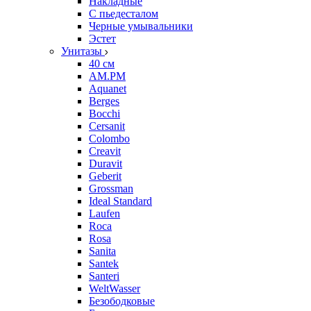
Накладные
С пьедесталом
Черные умывальники
Эстет
Унитазы
40 см
AM.PM
Aquanet
Berges
Bocchi
Cersanit
Colombo
Creavit
Duravit
Geberit
Grossman
Ideal Standard
Laufen
Roca
Rosa
Sanita
Santek
Santeri
WeltWasser
Безободковые