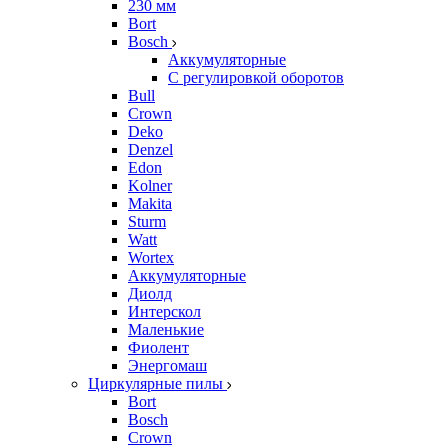
230 мм
Bort
Bosch
Аккумуляторные
С регулировкой оборотов
Bull
Crown
Deko
Denzel
Edon
Kolner
Makita
Sturm
Watt
Wortex
Аккумуляторные
Диолд
Интерскол
Маленькие
Фиолент
Энергомаш
Циркулярные пилы
Bort
Bosch
Crown