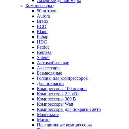
Лазерные дальномеры
Компрессоры
50 литров
Aurora
Brado
ECO
Eland
Fubag
HDC
Patriot
Remeza
Shtenli
Автомобильные
Аксессуары
Безмасляные
Головы для компрессоров
Для покраски
Компрессоры 100 литров
Компрессоры 2.2 кВт
Компрессоры 380 В
Компрессоры Watt
Компрессоры для покраски авто
Маленькие
Масло
Передвижные компрессоры