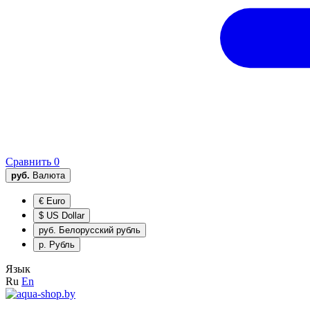
Сравнить
0
руб.
Валюта
€
Euro
$
US Dollar
руб.
Белорусский рубль
р.
Рубль
Язык
Ru
En