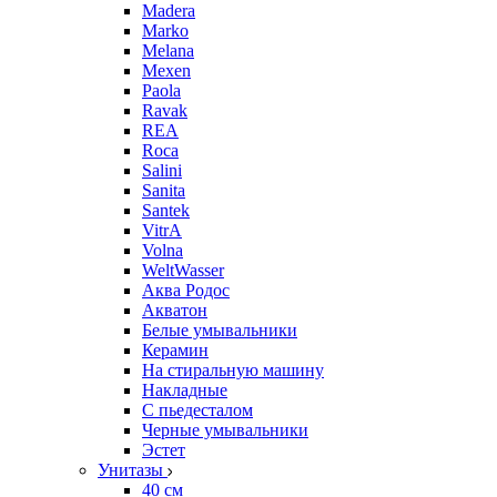
Madera
Marko
Melana
Mexen
Paola
Ravak
REA
Roca
Salini
Sanita
Santek
VitrA
Volna
WeltWasser
Аква Родос
Акватон
Белые умывальники
Керамин
На стиральную машину
Накладные
С пьедесталом
Черные умывальники
Эстет
Унитазы
40 см