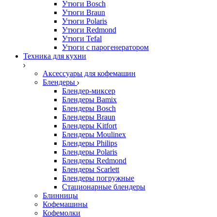
Утюги Bosch
Утюги Braun
Утюги Polaris
Утюги Redmond
Утюги Tefal
Утюги с парогенератором
Техника для кухни
Аксессуары для кофемашин
Блендеры
Блендер-миксер
Блендеры Bamix
Блендеры Bosch
Блендеры Braun
Блендеры Kitfort
Блендеры Moulinex
Блендеры Philips
Блендеры Polaris
Блендеры Redmond
Блендеры Scarlett
Блендеры погружные
Стационарные блендеры
Блинницы
Кофемашины
Кофемолки