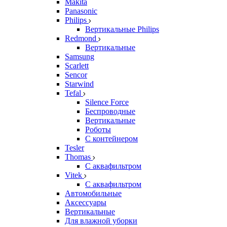
Makita
Panasonic
Philips
Вертикальные Philips
Redmond
Вертикальные
Samsung
Scarlett
Sencor
Starwind
Tefal
Silence Force
Беспроводные
Вертикальные
Роботы
С контейнером
Tesler
Thomas
С аквафильтром
Vitek
С аквафильтром
Автомобильные
Аксессуары
Вертикальные
Для влажной уборки