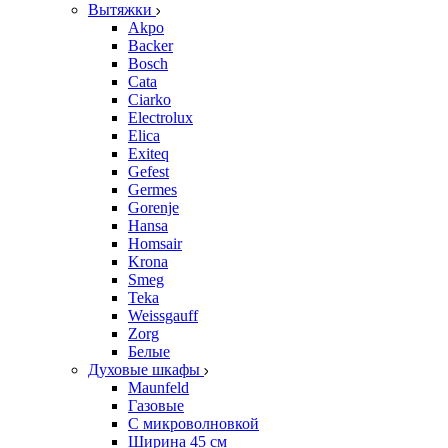
Вытяжки
Akpo
Backer
Bosch
Cata
Ciarko
Electrolux
Elica
Exiteq
Gefest
Germes
Gorenje
Hansa
Homsair
Krona
Smeg
Teka
Weissgauff
Zorg
Белые
Духовые шкафы
Maunfeld
Газовые
С микроволновкой
Ширина 45 см