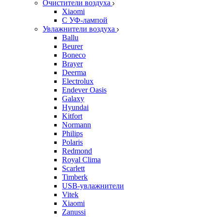
Очистители воздуха
Xiaomi
С УФ-лампой
Увлажнители воздуха
Ballu
Beurer
Boneco
Brayer
Deerma
Electrolux
Endever Oasis
Galaxy
Hyundai
Kitfort
Normann
Philips
Polaris
Redmond
Royal Clima
Scarlett
Timberk
USB-увлажнители
Vitek
Xiaomi
Zanussi