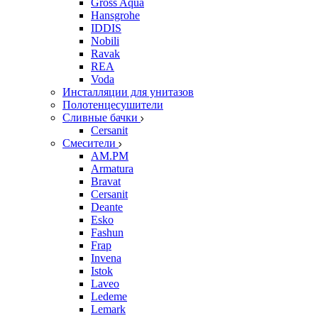
Gross Aqua
Hansgrohe
IDDIS
Nobili
Ravak
REA
Voda
Инсталляции для унитазов
Полотенцесушители
Сливные бачки
Cersanit
Смесители
AM.PM
Armatura
Bravat
Cersanit
Deante
Esko
Fashun
Frap
Invena
Istok
Laveo
Ledeme
Lemark