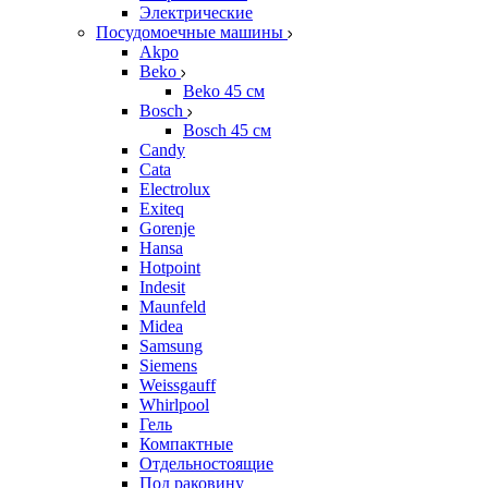
Электрические
Посудомоечные машины
Akpo
Beko
Beko 45 см
Bosch
Bosch 45 см
Candy
Cata
Electrolux
Exiteq
Gorenje
Hansa
Hotpoint
Indesit
Maunfeld
Midea
Samsung
Siemens
Weissgauff
Whirlpool
Гель
Компактные
Отдельностоящие
Под раковину