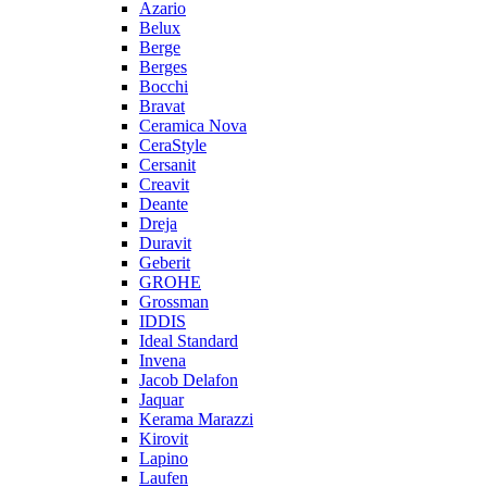
Azario
Belux
Berge
Berges
Bocchi
Bravat
Ceramica Nova
CeraStyle
Cersanit
Creavit
Deante
Dreja
Duravit
Geberit
GROHE
Grossman
IDDIS
Ideal Standard
Invena
Jacob Delafon
Jaquar
Kerama Marazzi
Kirovit
Lapino
Laufen