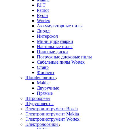
P.I.T
Patriot
Ryobi
Wortex
Аккумуляторные пилы
Диолд
Интерскол
Мини циркулярки
Настольные пилы
Пильные диски
Погружные дисковые пилы
Сабельные пилы Wortex
Ставр
Фиолент
Шлифмашины
Makita
Двуручные
Прямые
Штроборезы
Шуруповерты
Электроинструмент Bosch
Электроинструмент Makita
Электроинструмент Wortex
Электролобзики