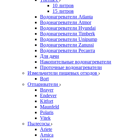
10 литров
15 литров
Водонагреватели Atlanta
Водонагреватели Atmor
Водонагреватели Hyundai
Водонагреватели Timberk
Водонагреватели Unipump
Водонагреватели Zanussi
Водонагреватели Ресанта
Для дачи
Накопительные водонагреватели
Проточные водонагреватели
Измельчители пищевых отходов
Bort
Отпариватели
Brayer
Endever
Kitfort
Maunfeld
Polaris
Vitek
Пылесосы
Ariete
Arnica