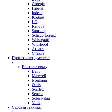
Gorenje
Hiberg
Indesit
Korting
LG
Renova
Samsung
Schaub Lorenz
Weissgauff
Whirlpool
Атлант
Славда
Прокат инструментов
Вентиляторы
Ballu
Maxwell
Normann
Oasis
Scarlett
Sencor
Soler Palau
Vitek
Садовая техника