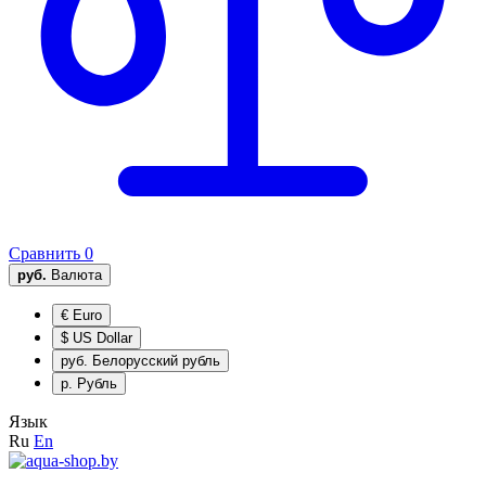
Сравнить
0
руб.
Валюта
€
Euro
$
US Dollar
руб.
Белорусский рубль
р.
Рубль
Язык
Ru
En