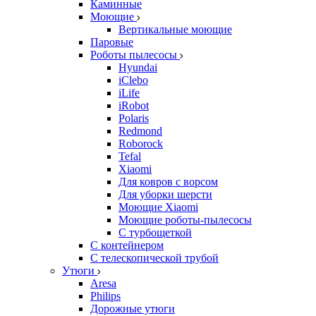
Каминные
Моющие
Вертикальные моющие
Паровые
Роботы пылесосы
Hyundai
iClebo
iLife
iRobot
Polaris
Redmond
Roborock
Tefal
Xiaomi
Для ковров с ворсом
Для уборки шерсти
Моющие Xiaomi
Моющие роботы-пылесосы
С турбощеткой
С контейнером
С телескопической трубой
Утюги
Aresa
Philips
Дорожные утюги