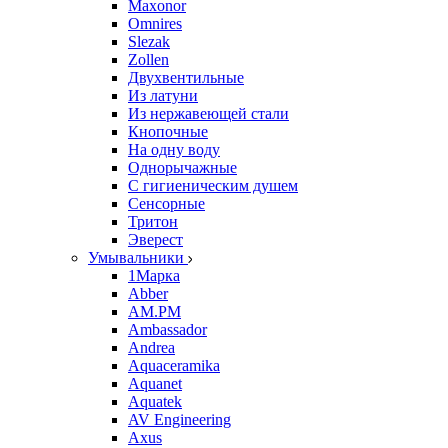
Maxonor
Omnires
Slezak
Zollen
Двухвентильные
Из латуни
Из нержавеющей стали
Кнопочные
На одну воду
Однорычажные
С гигиеническим душем
Сенсорные
Тритон
Эверест
Умывальники
1Марка
Abber
AM.PM
Ambassador
Andrea
Aquaceramika
Aquanet
Aquatek
AV Engineering
Axus