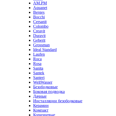
AM.PM
Aquanet
Berges
Bocchi
Cersanit
Colombo
Creavit
Duravit
Geberit
Grossman
Ideal Standard
Laufen
Roca
Rosa
Sanita
Santek
Santeri
WeltWasser
Безободковые
Боковая подводка
Дачные
Инсталляции безободковые
Керамин
Компакт
Коричневые