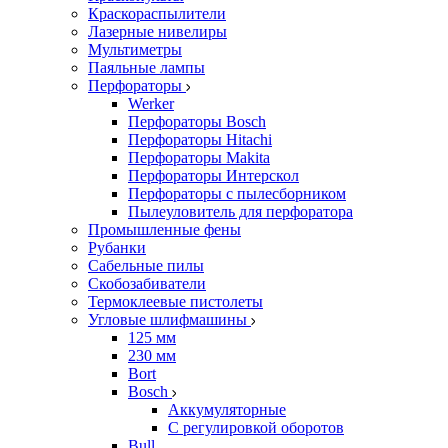
Краскораспылители
Лазерные нивелиры
Мультиметры
Паяльные лампы
Перфораторы
Werker
Перфораторы Bosch
Перфораторы Hitachi
Перфораторы Makita
Перфораторы Интерскол
Перфораторы с пылесборником
Пылеуловитель для перфоратора
Промышленные фены
Рубанки
Сабельные пилы
Скобозабиватели
Термоклеевые пистолеты
Угловые шлифмашины
125 мм
230 мм
Bort
Bosch
Аккумуляторные
С регулировкой оборотов
Bull