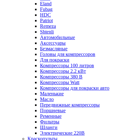
Eland
Fubag
HDC
Patriot
Remeza
Shtenli
Автомобильные
Аксессуары
Безмасляные
Головы для компрессоров
Для покраски
Компрессоры 100 литров
Компрессоры 2.2 кВт
Компрессоры 380 В
Компрессоры Watt
Компрессоры для покраски авто
Маленькие
Масло
Передвижные компрессоры
Поршневые
Ременные
Фильтры
Шланги
Электрические 220В
Краскопульты