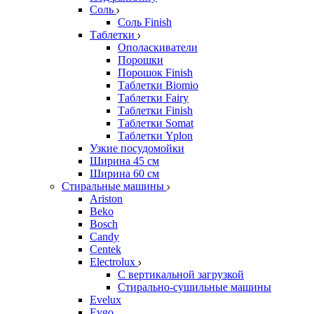
Соль
Соль Finish
Таблетки
Ополаскиватели
Порошки
Порошок Finish
Таблетки Biomio
Таблетки Fairy
Таблетки Finish
Таблетки Somat
Таблетки Yplon
Узкие посудомойки
Ширина 45 см
Ширина 60 см
Стиральные машины
Ariston
Beko
Bosch
Candy
Centek
Electrolux
С вертикальной загрузкой
Стирально-сушильные машины
Evelux
Evgo