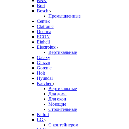
BBK
Bort
Bosch
Промышленные
Centek
Clatronic
Deerma
ECON
Einhell
Electrolux
Вертикальные
Galaxy
Ginzzu
Gorenje
Holt
Hyundai
Karcher
Вертикальные
Для дома
Для окон
Моющие
Строительные
Kitfort
LG
С контейнером