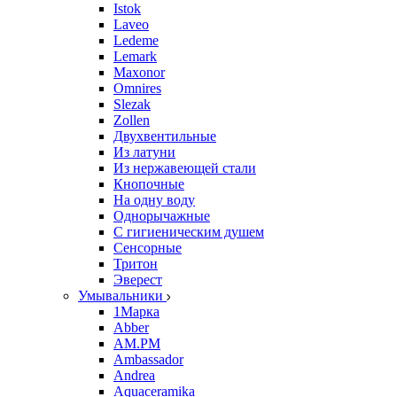
Istok
Laveo
Ledeme
Lemark
Maxonor
Omnires
Slezak
Zollen
Двухвентильные
Из латуни
Из нержавеющей стали
Кнопочные
На одну воду
Однорычажные
С гигиеническим душем
Сенсорные
Тритон
Эверест
Умывальники
1Марка
Abber
AM.PM
Ambassador
Andrea
Aquaceramika