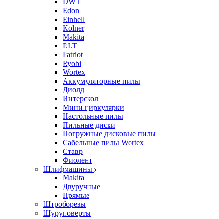
DWT
Edon
Einhell
Kolner
Makita
P.I.T
Patriot
Ryobi
Wortex
Аккумуляторные пилы
Диолд
Интерскол
Мини циркулярки
Настольные пилы
Пильные диски
Погружные дисковые пилы
Сабельные пилы Wortex
Ставр
Фиолент
Шлифмашины
Makita
Двуручные
Прямые
Штроборезы
Шуруповерты