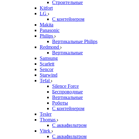
Строительные
Kitfort
LG
С контейнером
Makita
Panasonic
Philips
Вертикальные Philips
Redmond
Вертикальные
Samsung
Scarlett
Sencor
Starwind
Tefal
Silence Force
Беспроводные
Вертикальные
Роботы
С контейнером
Tesler
Thomas
С аквафильтром
Vitek
С аквафильтром