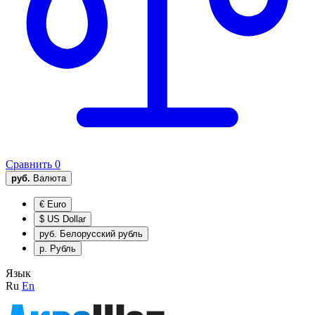
Сравнить
0
руб.
Валюта
€
Euro
$
US Dollar
руб.
Белорусский рубль
р.
Рубль
Язык
Ru
En