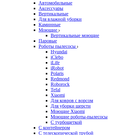
Автомобильные
Аксессуары
Вертикальные
Для влажной уборки
Каминные
Моющие
Вертикальные моющие
Паровые
Роботы пылесосы
Hyundai
iClebo
iLife
iRobot
Polaris
Redmond
Roborock
Tefal
Xiaomi
Для ковров с ворсом
Для уборки шерсти
Моющие Xiaomi
Моющие роботы-пылесосы
С турбощеткой
С контейнером
С телескопической трубой