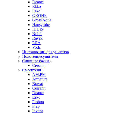
Deante
Ekko
Esko
GROHE
Gross Aqua
Hansgrohe
IDDIS
Nobili
Ravak
REA
Voda
Инсталляции для унитазов
Полотенцесушители
Сливные бачки
Cersanit
Смесители
AM.PM
Armatura
Bravat
Cersanit
Deante
Esko
Fashun
Frap
Invena