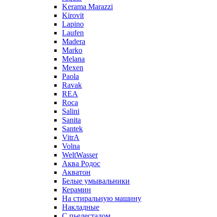
Kerama Marazzi
Kirovit
Lapino
Laufen
Madera
Marko
Melana
Mexen
Paola
Ravak
REA
Roca
Salini
Sanita
Santek
VitrA
Volna
WeltWasser
Аква Родос
Акватон
Белые умывальники
Керамин
На стиральную машину
Накладные
С пьедесталом