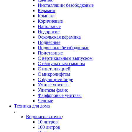
Инсталляции безободковые
Керамин
Компакт
Коричневые
Напольные
Недорогие
Оскольская керамика
Подвесные
Подвесные безободковые
Приставные
С вертикальным выпуском
С импульсным смывом
С инсталляцией
С микролифтом
С функцией биде
Умные унитазы
Унитазы фаянс
Фарфоровые унитазы
Черные
Техника для дома
Водонагреватели
10 литров
100 литров