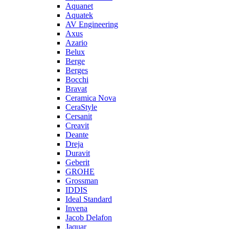
Aquanet
Aquatek
AV Engineering
Axus
Azario
Belux
Berge
Berges
Bocchi
Bravat
Ceramica Nova
CeraStyle
Cersanit
Creavit
Deante
Dreja
Duravit
Geberit
GROHE
Grossman
IDDIS
Ideal Standard
Invena
Jacob Delafon
Jaquar