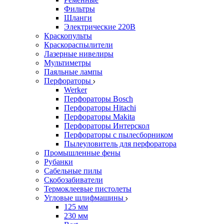
Фильтры
Шланги
Электрические 220В
Краскопульты
Краскораспылители
Лазерные нивелиры
Мультиметры
Паяльные лампы
Перфораторы
Werker
Перфораторы Bosch
Перфораторы Hitachi
Перфораторы Makita
Перфораторы Интерскол
Перфораторы с пылесборником
Пылеуловитель для перфоратора
Промышленные фены
Рубанки
Сабельные пилы
Скобозабиватели
Термоклеевые пистолеты
Угловые шлифмашины
125 мм
230 мм