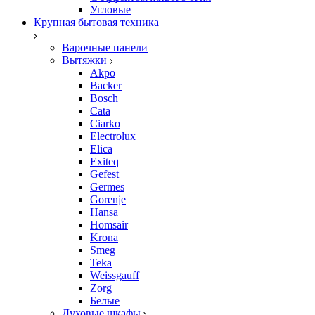
Угловые
Крупная бытовая техника
Варочные панели
Вытяжки
Akpo
Backer
Bosch
Cata
Ciarko
Electrolux
Elica
Exiteq
Gefest
Germes
Gorenje
Hansa
Homsair
Krona
Smeg
Teka
Weissgauff
Zorg
Белые
Духовые шкафы