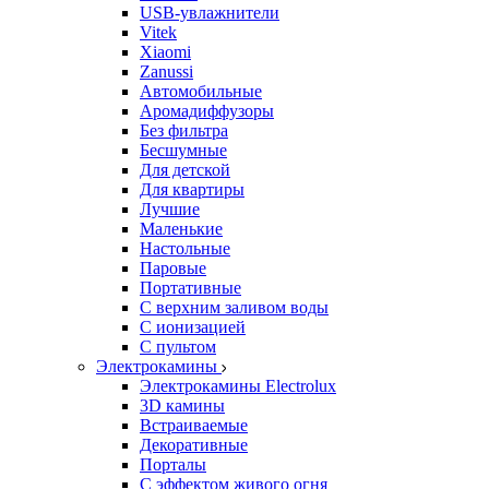
USB-увлажнители
Vitek
Xiaomi
Zanussi
Автомобильные
Аромадиффузоры
Без фильтра
Бесшумные
Для детской
Для квартиры
Лучшие
Маленькие
Настольные
Паровые
Портативные
С верхним заливом воды
С ионизацией
С пультом
Электрокамины
Электрокамины Electrolux
3D камины
Встраиваемые
Декоративные
Порталы
С эффектом живого огня