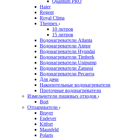
Quantum PRO
Haier
Regent
Royal Clima
Thermex
10 литров
15 литров
Водонагреватели Atlanta
Водонагреватели Atmor
Водонагреватели Hyundai
Водонагреватели Timberk
Водонагреватели Unipump
Водонагреватели Zanussi
Водонагреватели Ресанта
Для дачи
Накопительные водонагреватели
Проточные водонагреватели
Измельчители пищевых отходов
Bort
Отпариватели
Brayer
Endever
Kitfort
Maunfeld
Polaris