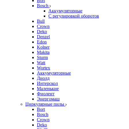
Bort
Bosch
Аккумуляторные
С регулировкой оборотов
Bull
Crown
Deko
Denzel
Edon
Kolner
Makita
Sturm
Watt
Wortex
Аккумуляторные
Диолд
Интерскол
Маленькие
Фиолент
Энергомаш
Циркулярные пилы
Bort
Bosch
Crown
Deko