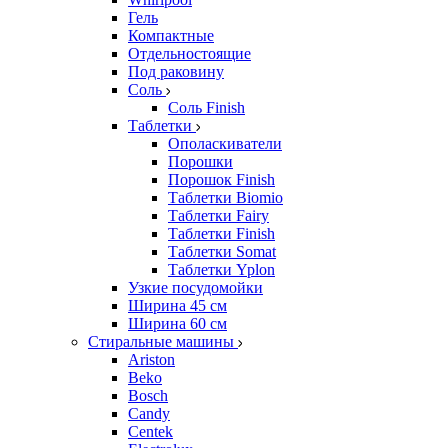
Гель
Компактные
Отдельностоящие
Под раковину
Соль
Соль Finish
Таблетки
Ополаскиватели
Порошки
Порошок Finish
Таблетки Biomio
Таблетки Fairy
Таблетки Finish
Таблетки Somat
Таблетки Yplon
Узкие посудомойки
Ширина 45 см
Ширина 60 см
Стиральные машины
Ariston
Beko
Bosch
Candy
Centek