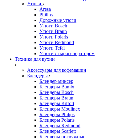
Утюги
Aresa
Philips
Дорожные утюги
Утюги Bosch
Утюги Braun
Утюги Polaris
Утюги Redmond
Утюги Tefal
Утюги с парогенератором
Техника для кухни
Аксессуары для кофемашин
Блендеры
Блендер-миксер
Блендеры Bamix
Блендеры Bosch
Блендеры Braun
Блендеры Kitfort
Блендеры Moulinex
Блендеры Philips
Блендеры Polaris
Блендеры Redmond
Блендеры Scarlett
Блендеры погружные