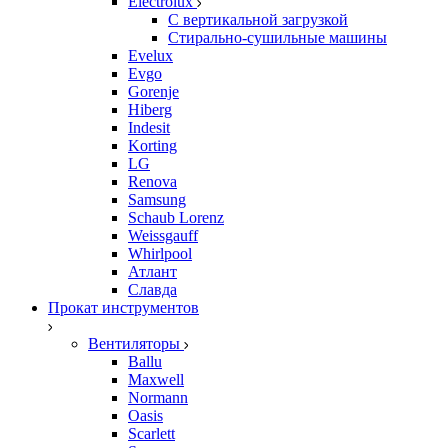
Electrolux
С вертикальной загрузкой
Стирально-сушильные машины
Evelux
Evgo
Gorenje
Hiberg
Indesit
Korting
LG
Renova
Samsung
Schaub Lorenz
Weissgauff
Whirlpool
Атлант
Славда
Прокат инструментов
Вентиляторы
Ballu
Maxwell
Normann
Oasis
Scarlett