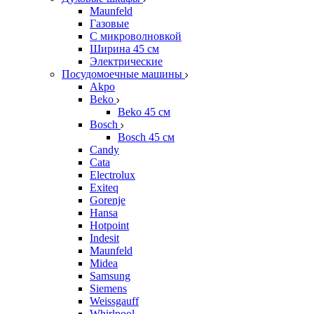
Maunfeld
Газовые
С микроволновкой
Ширина 45 см
Электрические
Посудомоечные машины
Akpo
Beko
Beko 45 см
Bosch
Bosch 45 см
Candy
Cata
Electrolux
Exiteq
Gorenje
Hansa
Hotpoint
Indesit
Maunfeld
Midea
Samsung
Siemens
Weissgauff
Whirlpool