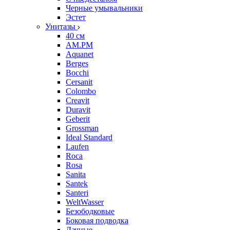
Черные умывальники
Эстет
Унитазы
40 см
AM.PM
Aquanet
Berges
Bocchi
Cersanit
Colombo
Creavit
Duravit
Geberit
Grossman
Ideal Standard
Laufen
Roca
Rosa
Sanita
Santek
Santeri
WeltWasser
Безободковые
Боковая подводка
Дачные