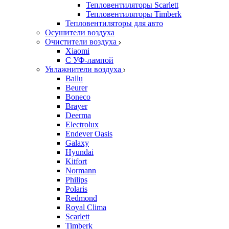
Тепловентиляторы Scarlett
Тепловентиляторы Timberk
Тепловентиляторы для авто
Осушители воздуха
Очистители воздуха
Xiaomi
С УФ-лампой
Увлажнители воздуха
Ballu
Beurer
Boneco
Brayer
Deerma
Electrolux
Endever Oasis
Galaxy
Hyundai
Kitfort
Normann
Philips
Polaris
Redmond
Royal Clima
Scarlett
Timberk