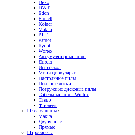
Deko
DWT
Edon
Einhell
Kolner
Makita
P.I.T
Patriot
Ryobi
Wortex
Аккумуляторные пилы
Диолд
Интерскол
Мини циркулярки
Настольные пилы
Пильные диски
Погружные дисковые пилы
Сабельные пилы Wortex
Ставр
Фиолент
Шлифмашины
Makita
Двуручные
Прямые
Штроборезы