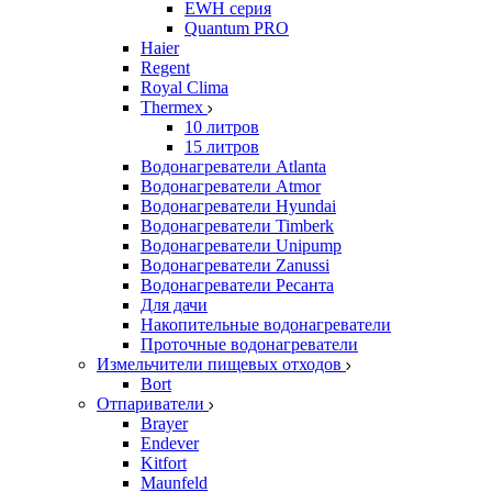
EWH серия
Quantum PRO
Haier
Regent
Royal Clima
Thermex
10 литров
15 литров
Водонагреватели Atlanta
Водонагреватели Atmor
Водонагреватели Hyundai
Водонагреватели Timberk
Водонагреватели Unipump
Водонагреватели Zanussi
Водонагреватели Ресанта
Для дачи
Накопительные водонагреватели
Проточные водонагреватели
Измельчители пищевых отходов
Bort
Отпариватели
Brayer
Endever
Kitfort
Maunfeld