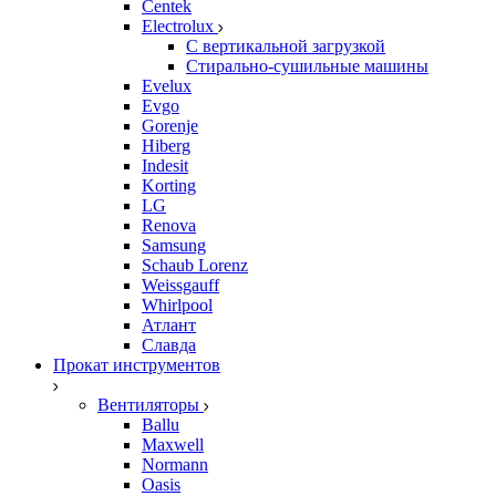
Centek
Electrolux
С вертикальной загрузкой
Стирально-сушильные машины
Evelux
Evgo
Gorenje
Hiberg
Indesit
Korting
LG
Renova
Samsung
Schaub Lorenz
Weissgauff
Whirlpool
Атлант
Славда
Прокат инструментов
Вентиляторы
Ballu
Maxwell
Normann
Oasis