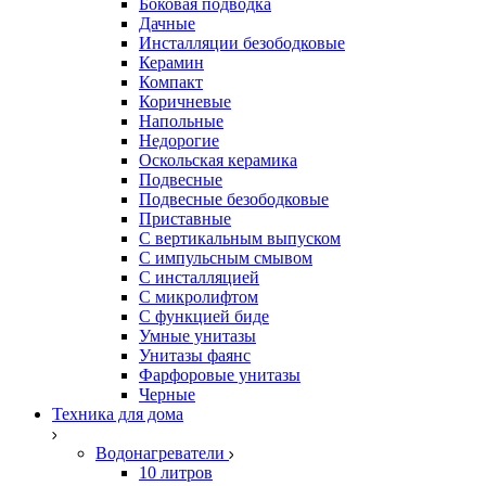
Боковая подводка
Дачные
Инсталляции безободковые
Керамин
Компакт
Коричневые
Напольные
Недорогие
Оскольская керамика
Подвесные
Подвесные безободковые
Приставные
С вертикальным выпуском
С импульсным смывом
С инсталляцией
С микролифтом
С функцией биде
Умные унитазы
Унитазы фаянс
Фарфоровые унитазы
Черные
Техника для дома
Водонагреватели
10 литров