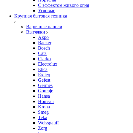
С эффектом живого огня
Угловые
Крупная бытовая техника
Варочные панели
Вытяжки
Akpo
Backer
Bosch
Cata
Ciarko
Electrolux
Elica
Exiteq
Gefest
Germes
Gorenje
Hansa
Homsair
Krona
Smeg
Teka
Weissgauff
Zorg