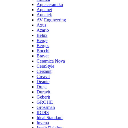
Aquaceramika
Aquanet
Aquatek
AV Engineering
Axus
Azario
Belux
Berge
Berges
Bocchi
Bravat
Ceramica Nova
CeraStyle
Cersanit
Creavit
Deante
Dreja
Duravit
Geberit
GROHE
Grossman
IDDIS
Ideal Standard
Invena
Jacob Delafon