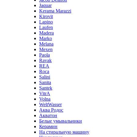
Jaquar
Kerama Marazzi
Kirovit
Lapino
Laufen
Madera
Marko
Melana
Mexen
Paola
Ravak
REA
Roca
Salini
Sanita
Santek
VitrA
Volna
WeltWasser
Аква Родос
Акватон
Белые умывальники
Керамин
На стиральную машину