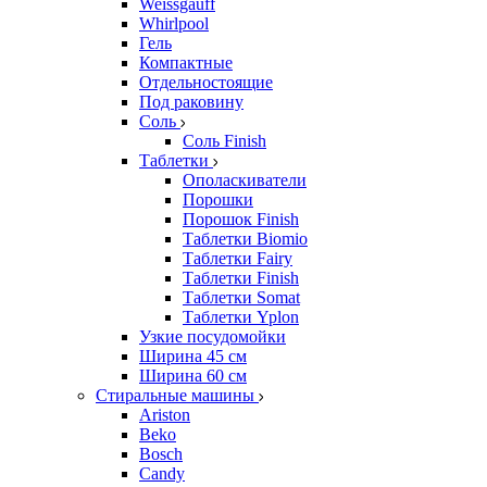
Weissgauff
Whirlpool
Гель
Компактные
Отдельностоящие
Под раковину
Соль
Соль Finish
Таблетки
Ополаскиватели
Порошки
Порошок Finish
Таблетки Biomio
Таблетки Fairy
Таблетки Finish
Таблетки Somat
Таблетки Yplon
Узкие посудомойки
Ширина 45 см
Ширина 60 см
Стиральные машины
Ariston
Beko
Bosch
Candy