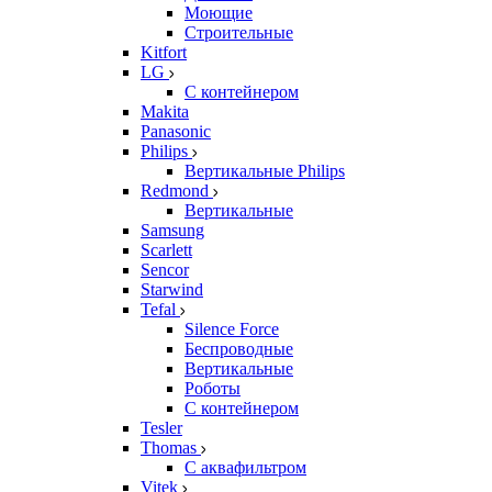
Моющие
Строительные
Kitfort
LG
С контейнером
Makita
Panasonic
Philips
Вертикальные Philips
Redmond
Вертикальные
Samsung
Scarlett
Sencor
Starwind
Tefal
Silence Force
Беспроводные
Вертикальные
Роботы
С контейнером
Tesler
Thomas
С аквафильтром
Vitek