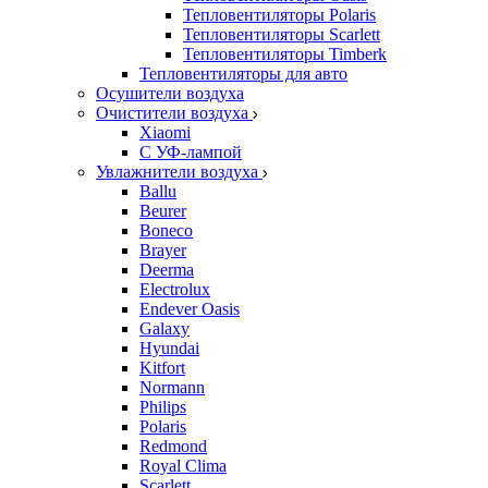
Тепловентиляторы Polaris
Тепловентиляторы Scarlett
Тепловентиляторы Timberk
Тепловентиляторы для авто
Осушители воздуха
Очистители воздуха
Xiaomi
С УФ-лампой
Увлажнители воздуха
Ballu
Beurer
Boneco
Brayer
Deerma
Electrolux
Endever Oasis
Galaxy
Hyundai
Kitfort
Normann
Philips
Polaris
Redmond
Royal Clima
Scarlett