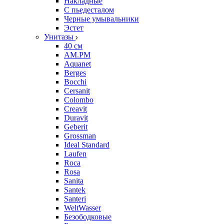
Накладные
С пьедесталом
Черные умывальники
Эстет
Унитазы
40 см
AM.PM
Aquanet
Berges
Bocchi
Cersanit
Colombo
Creavit
Duravit
Geberit
Grossman
Ideal Standard
Laufen
Roca
Rosa
Sanita
Santek
Santeri
WeltWasser
Безободковые