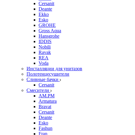
Cersanit
Deante
Ekko
Esko
GROHE
Gross Aqua
Hansgrohe
IDDIS
Nobili
Ravak
REA
Voda
Инсталляции для унитазов
Полотенцесушители
Сливные бачки
Cersanit
Смесители
AM.PM
Armatura
Bravat
Cersanit
Deante
Esko
Fashun
Frap