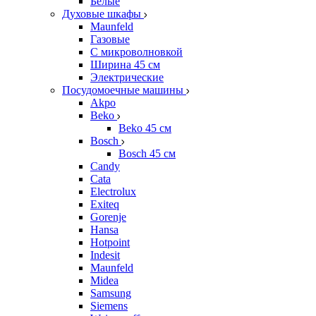
Белые
Духовые шкафы
Maunfeld
Газовые
С микроволновкой
Ширина 45 см
Электрические
Посудомоечные машины
Akpo
Beko
Beko 45 см
Bosch
Bosch 45 см
Candy
Cata
Electrolux
Exiteq
Gorenje
Hansa
Hotpoint
Indesit
Maunfeld
Midea
Samsung
Siemens