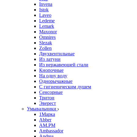
Invena
Istok
Laveo
Ledeme
Lemark
Maxonor
Omnires
Slezak
Zollen
Двухвентильные
Из латуни
Из нержавеющей стали
Кнопочные
На одну воду
Однорычажные
С гигиеническим душем
Сенсорные
Тритон
Эверест
Умывальники
1Марка
Abber
AM.PM
Ambassador
Andrea