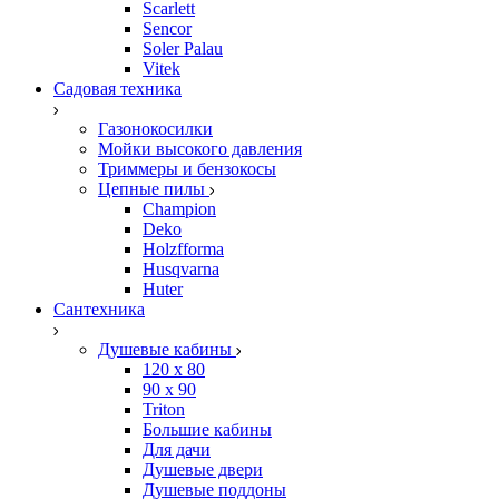
Scarlett
Sencor
Soler Palau
Vitek
Садовая техника
Газонокосилки
Мойки высокого давления
Триммеры и бензокосы
Цепные пилы
Champion
Deko
Holzfforma
Husqvarna
Huter
Сантехника
Душевые кабины
120 x 80
90 х 90
Triton
Большие кабины
Для дачи
Душевые двери
Душевые поддоны