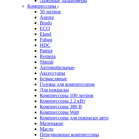
Лазерные дальномеры
Компрессоры
50 литров
Aurora
Brado
ECO
Eland
Fubag
HDC
Patriot
Remeza
Shtenli
Автомобильные
Аксессуары
Безмасляные
Головы для компрессоров
Для покраски
Компрессоры 100 литров
Компрессоры 2.2 кВт
Компрессоры 380 В
Компрессоры Watt
Компрессоры для покраски авто
Маленькие
Масло
Передвижные компрессоры