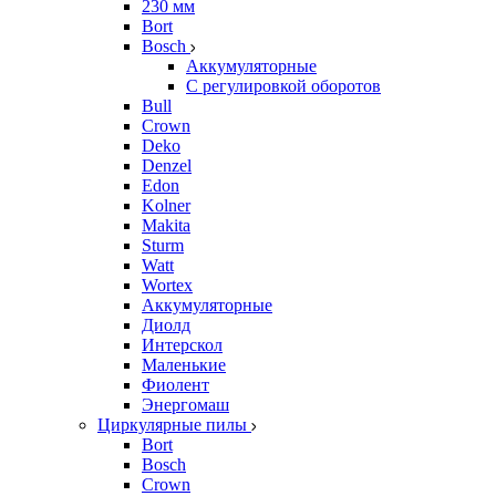
230 мм
Bort
Bosch
Аккумуляторные
С регулировкой оборотов
Bull
Crown
Deko
Denzel
Edon
Kolner
Makita
Sturm
Watt
Wortex
Аккумуляторные
Диолд
Интерскол
Маленькие
Фиолент
Энергомаш
Циркулярные пилы
Bort
Bosch
Crown