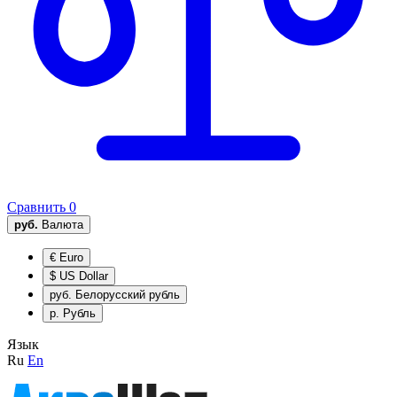
Сравнить
0
руб.
Валюта
€
Euro
$
US Dollar
руб.
Белорусский рубль
р.
Рубль
Язык
Ru
En