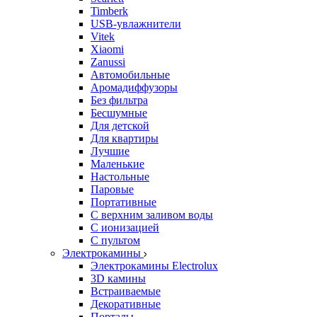
Timberk
USB-увлажнители
Vitek
Xiaomi
Zanussi
Автомобильные
Аромадиффузоры
Без фильтра
Бесшумные
Для детской
Для квартиры
Лучшие
Маленькие
Настольные
Паровые
Портативные
С верхним заливом воды
С ионизацией
С пультом
Электрокамины
Электрокамины Electrolux
3D камины
Встраиваемые
Декоративные
Порталы