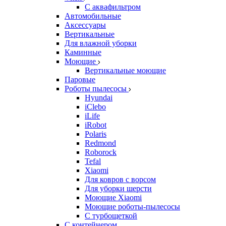
С аквафильтром
Автомобильные
Аксессуары
Вертикальные
Для влажной уборки
Каминные
Моющие
Вертикальные моющие
Паровые
Роботы пылесосы
Hyundai
iClebo
iLife
iRobot
Polaris
Redmond
Roborock
Tefal
Xiaomi
Для ковров с ворсом
Для уборки шерсти
Моющие Xiaomi
Моющие роботы-пылесосы
С турбощеткой
С контейнером