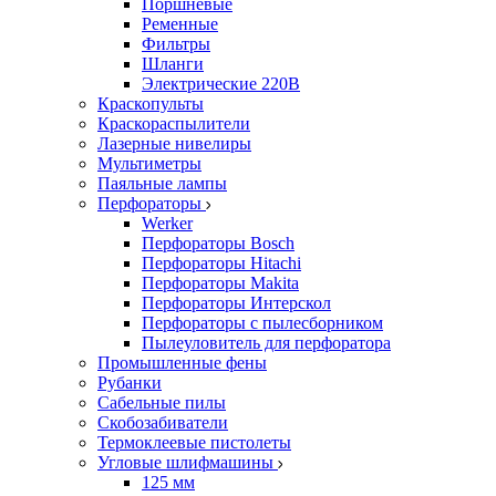
Поршневые
Ременные
Фильтры
Шланги
Электрические 220В
Краскопульты
Краскораспылители
Лазерные нивелиры
Мультиметры
Паяльные лампы
Перфораторы
Werker
Перфораторы Bosch
Перфораторы Hitachi
Перфораторы Makita
Перфораторы Интерскол
Перфораторы с пылесборником
Пылеуловитель для перфоратора
Промышленные фены
Рубанки
Сабельные пилы
Скобозабиватели
Термоклеевые пистолеты
Угловые шлифмашины
125 мм