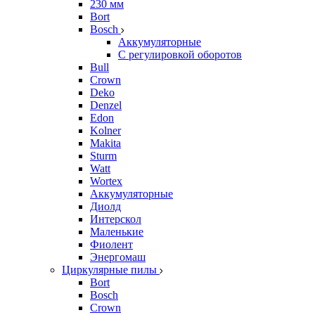
230 мм
Bort
Bosch
Аккумуляторные
С регулировкой оборотов
Bull
Crown
Deko
Denzel
Edon
Kolner
Makita
Sturm
Watt
Wortex
Аккумуляторные
Диолд
Интерскол
Маленькие
Фиолент
Энергомаш
Циркулярные пилы
Bort
Bosch
Crown