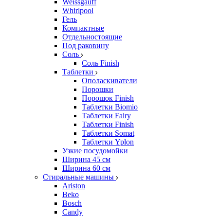
Weissgauff
Whirlpool
Гель
Компактные
Отдельностоящие
Под раковину
Соль
Соль Finish
Таблетки
Ополаскиватели
Порошки
Порошок Finish
Таблетки Biomio
Таблетки Fairy
Таблетки Finish
Таблетки Somat
Таблетки Yplon
Узкие посудомойки
Ширина 45 см
Ширина 60 см
Стиральные машины
Ariston
Beko
Bosch
Candy