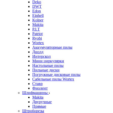
Deko
DWT
Edon
Einhell
Kolner
Makita
P.I.T
Patriot
Ryobi
Wortex
Аккумуляторные пилы
Диолд
Интерскол
Мини циркулярки
Настольные пилы
Пильные диски
Погружные дисковые пилы
Сабельные пилы Wortex
Ставр
Фиолент
Шлифмашины
Makita
Двуручные
Прямые
Штроборезы