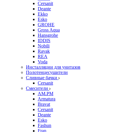
Cersanit
Deante
Ekko
Esko
GROHE
Gross Aqua
Hansgrohe
IDDIS
Nobili
Ravak
REA
Voda
Инсталляции для унитазов
Полотенцесушители
Сливные бачки
Cersanit
Смесители
AM.PM
Armatura
Bravat
Cersanit
Deante
Esko
Fashun
Frap