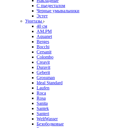
Накладные
С пьедесталом
Черные умывальники
Эстет
Унитазы
40 см
AM.PM
Aquanet
Berges
Bocchi
Cersanit
Colombo
Creavit
Duravit
Geberit
Grossman
Ideal Standard
Laufen
Roca
Rosa
Sanita
Santek
Santeri
WeltWasser
Безободковые