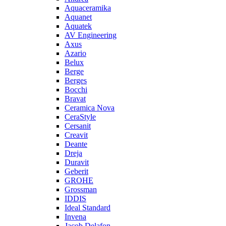
Aquaceramika
Aquanet
Aquatek
AV Engineering
Axus
Azario
Belux
Berge
Berges
Bocchi
Bravat
Ceramica Nova
CeraStyle
Cersanit
Creavit
Deante
Dreja
Duravit
Geberit
GROHE
Grossman
IDDIS
Ideal Standard
Invena
Jacob Delafon