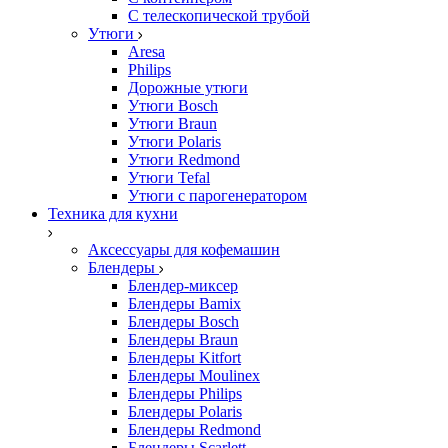
С телескопической трубой
Утюги
Aresa
Philips
Дорожные утюги
Утюги Bosch
Утюги Braun
Утюги Polaris
Утюги Redmond
Утюги Tefal
Утюги с парогенератором
Техника для кухни
Аксессуары для кофемашин
Блендеры
Блендер-миксер
Блендеры Bamix
Блендеры Bosch
Блендеры Braun
Блендеры Kitfort
Блендеры Moulinex
Блендеры Philips
Блендеры Polaris
Блендеры Redmond
Блендеры Scarlett