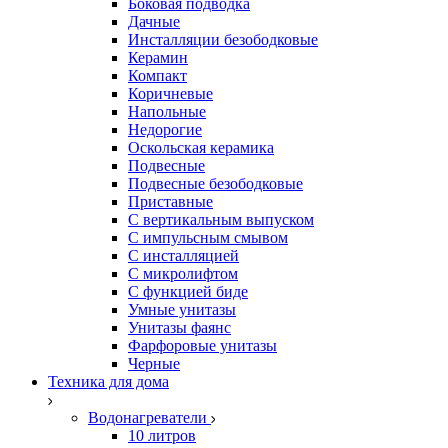
Боковая подводка
Дачные
Инсталляции безободковые
Керамин
Компакт
Коричневые
Напольные
Недорогие
Оскольская керамика
Подвесные
Подвесные безободковые
Приставные
С вертикальным выпуском
С импульсным смывом
С инсталляцией
С микролифтом
С функцией биде
Умные унитазы
Унитазы фаянс
Фарфоровые унитазы
Черные
Техника для дома
Водонагреватели
10 литров