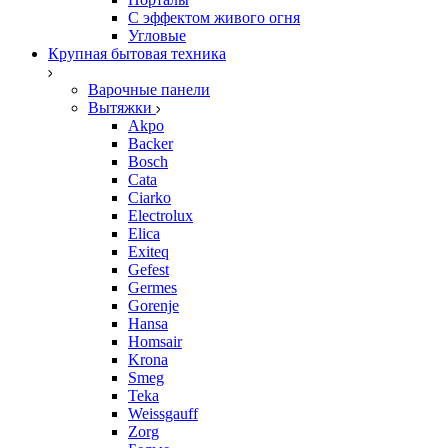
С эффектом живого огня
Угловые
Крупная бытовая техника
Варочные панели
Вытяжки
Akpo
Backer
Bosch
Cata
Ciarko
Electrolux
Elica
Exiteq
Gefest
Germes
Gorenje
Hansa
Homsair
Krona
Smeg
Teka
Weissgauff
Zorg