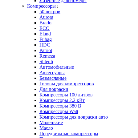
Лазерные дальномеры
Компрессоры
50 литров
Aurora
Brado
ECO
Eland
Fubag
HDC
Patriot
Remeza
Shtenli
Автомобильные
Аксессуары
Безмасляные
Головы для компрессоров
Для покраски
Компрессоры 100 литров
Компрессоры 2.2 кВт
Компрессоры 380 В
Компрессоры Watt
Компрессоры для покраски авто
Маленькие
Масло
Передвижные компрессоры