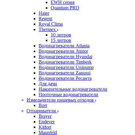
EWH серия
Quantum PRO
Haier
Regent
Royal Clima
Thermex
10 литров
15 литров
Водонагреватели Atlanta
Водонагреватели Atmor
Водонагреватели Hyundai
Водонагреватели Timberk
Водонагреватели Unipump
Водонагреватели Zanussi
Водонагреватели Ресанта
Для дачи
Накопительные водонагреватели
Проточные водонагреватели
Измельчители пищевых отходов
Bort
Отпариватели
Brayer
Endever
Kitfort
Maunfeld