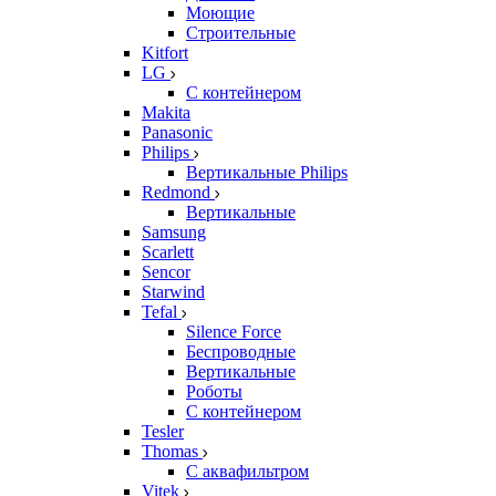
Моющие
Строительные
Kitfort
LG
С контейнером
Makita
Panasonic
Philips
Вертикальные Philips
Redmond
Вертикальные
Samsung
Scarlett
Sencor
Starwind
Tefal
Silence Force
Беспроводные
Вертикальные
Роботы
С контейнером
Tesler
Thomas
С аквафильтром
Vitek