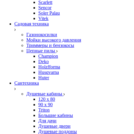
Scarlett
Sencor
Soler Palau
Vitek
Садовая техника
Газонокосилки
Мойки высокого давления
Триммеры и бензокосы
Цепные пилы
Champion
Deko
Holzfforma
Husqvarna
Huter
Сантехника
Душевые кабины
120 x 80
90 х 90
Triton
Большие кабины
Для дачи
Душевые двери
Душевые поддоны