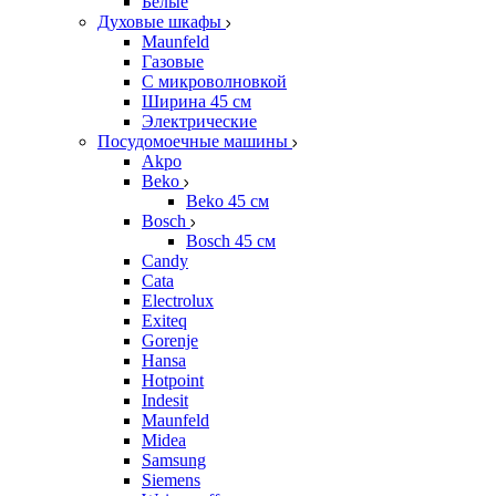
Белые
Духовые шкафы
Maunfeld
Газовые
С микроволновкой
Ширина 45 см
Электрические
Посудомоечные машины
Akpo
Beko
Beko 45 см
Bosch
Bosch 45 см
Candy
Cata
Electrolux
Exiteq
Gorenje
Hansa
Hotpoint
Indesit
Maunfeld
Midea
Samsung
Siemens