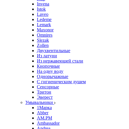
Invena
Istok
Laveo
Ledeme
Lemark
Maxonor
Omnires
Slezak
Zollen
Двухвентильные
Из латуни
Из нержавеющей стали
Кнопочные
На одну воду
Однорычажные
С гигиеническим душем
Сенсорные
Тритон
Эверест
Умывальники
1Марка
Abber
AM.PM
Ambassador
Andrea