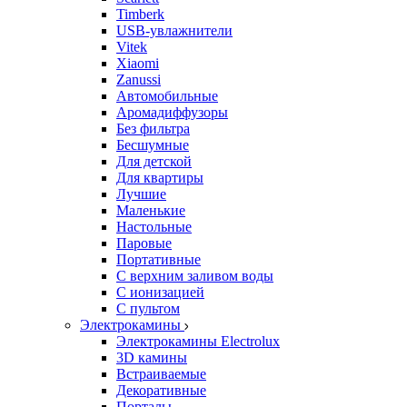
Timberk
USB-увлажнители
Vitek
Xiaomi
Zanussi
Автомобильные
Аромадиффузоры
Без фильтра
Бесшумные
Для детской
Для квартиры
Лучшие
Маленькие
Настольные
Паровые
Портативные
С верхним заливом воды
С ионизацией
С пультом
Электрокамины
Электрокамины Electrolux
3D камины
Встраиваемые
Декоративные
Порталы