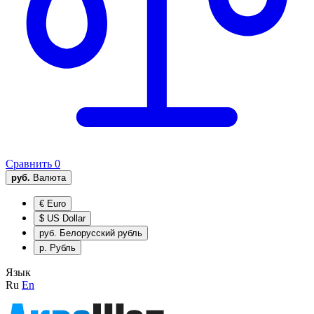
Сравнить
0
руб.
Валюта
€
Euro
$
US Dollar
руб.
Белорусский рубль
р.
Рубль
Язык
Ru
En