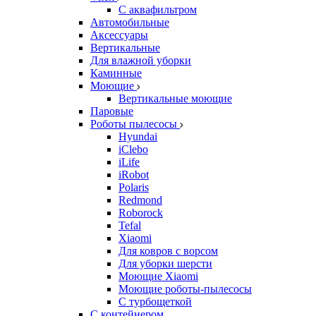
С аквафильтром
Автомобильные
Аксессуары
Вертикальные
Для влажной уборки
Каминные
Моющие
Вертикальные моющие
Паровые
Роботы пылесосы
Hyundai
iClebo
iLife
iRobot
Polaris
Redmond
Roborock
Tefal
Xiaomi
Для ковров с ворсом
Для уборки шерсти
Моющие Xiaomi
Моющие роботы-пылесосы
С турбощеткой
С контейнером