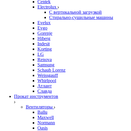
Centek
Electrolux
С вертикальной загрузкой
Стирально-сушильные машины
Evelux
Evgo
Gorenje
Hiberg
Indesit
Korting
LG
Renova
Samsung
Schaub Lorenz
Weissgauff
Whirlpool
Атлант
Славда
Прокат инструментов
Вентиляторы
Ballu
Maxwell
Normann
Oasis