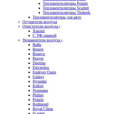
Тепловентиляторы Polaris
Тепловентиляторы Scarlett
Тепловентиляторы Timberk
Тепловентиляторы для авто
Осушители воздуха
Очистители воздуха
Xiaomi
С УФ-лампой
Увлажнители воздуха
Ballu
Beurer
Boneco
Brayer
Deerma
Electrolux
Endever Oasis
Galaxy
Hyundai
Kitfort
Normann
Philips
Polaris
Redmond
Royal Clima
Scarlett