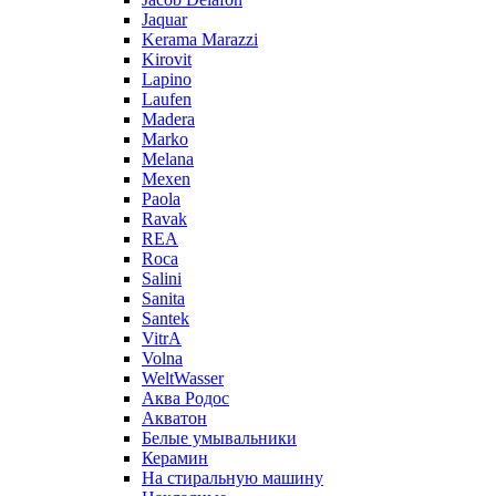
Jaquar
Kerama Marazzi
Kirovit
Lapino
Laufen
Madera
Marko
Melana
Mexen
Paola
Ravak
REA
Roca
Salini
Sanita
Santek
VitrA
Volna
WeltWasser
Аква Родос
Акватон
Белые умывальники
Керамин
На стиральную машину