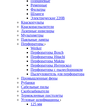
Поршневые
Ременные
Фильтры
Шланги
Электрические 220В
Краскопульты
Краскораспылители
Лазерные нивелиры
Мультиметры
Паяльные лампы
Перфораторы
Werker
Перфораторы Bosch
Перфораторы Hitachi
Перфораторы Makita
Перфораторы Интерскол
Перфораторы с пылесборником
Пылеуловитель для перфоратора
Промышленные фены
Рубанки
Сабельные пилы
Скобозабиватели
Термоклеевые пистолеты
Угловые шлифмашины
125 мм