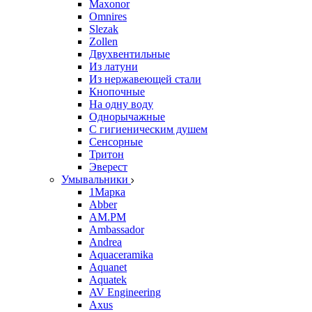
Maxonor
Omnires
Slezak
Zollen
Двухвентильные
Из латуни
Из нержавеющей стали
Кнопочные
На одну воду
Однорычажные
С гигиеническим душем
Сенсорные
Тритон
Эверест
Умывальники
1Марка
Abber
AM.PM
Ambassador
Andrea
Aquaceramika
Aquanet
Aquatek
AV Engineering
Axus