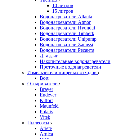
10 литров
15 литров
Водонагреватели Atlanta
Водонагреватели Atmor
Водонагреватели Hyundai
Водонагреватели Timberk
Водонагреватели Unipump
Водонагреватели Zanussi
Водонагреватели Ресанта
Для дачи
Накопительные водонагреватели
Проточные водонагреватели
Измельчители пищевых отходов
Bort
Отпариватели
Brayer
Endever
Kitfort
Maunfeld
Polaris
Vitek
Пылесосы
Ariete
Arnica