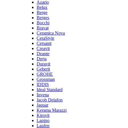
Azario
Belux
Berge
Berges
Bocchi
Bravat
Ceramica Nova
CeraStyle
Cersanit
Creavit
Deante
Dreja
Duravit
Geberit
GROHE
Grossman
IDDIS
Ideal Standard
Invena
Jacob Delafon
Jaquar
Kerama Marazzi
Kirovit
Lapino
Laufen