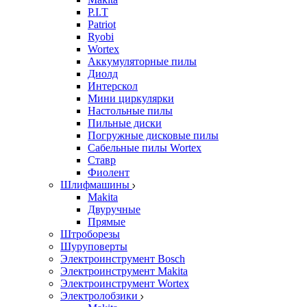
P.I.T
Patriot
Ryobi
Wortex
Аккумуляторные пилы
Диолд
Интерскол
Мини циркулярки
Настольные пилы
Пильные диски
Погружные дисковые пилы
Сабельные пилы Wortex
Ставр
Фиолент
Шлифмашины
Makita
Двуручные
Прямые
Штроборезы
Шуруповерты
Электроинструмент Bosch
Электроинструмент Makita
Электроинструмент Wortex
Электролобзики