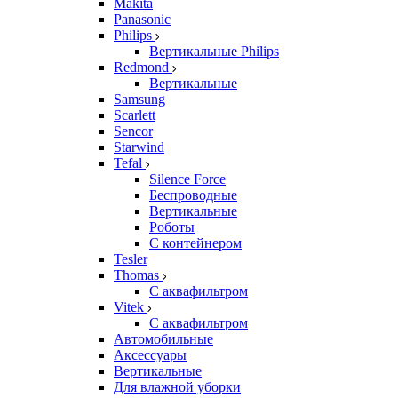
Makita
Panasonic
Philips
Вертикальные Philips
Redmond
Вертикальные
Samsung
Scarlett
Sencor
Starwind
Tefal
Silence Force
Беспроводные
Вертикальные
Роботы
С контейнером
Tesler
Thomas
С аквафильтром
Vitek
С аквафильтром
Автомобильные
Аксессуары
Вертикальные
Для влажной уборки