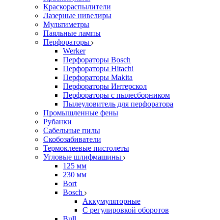
Краскораспылители
Лазерные нивелиры
Мультиметры
Паяльные лампы
Перфораторы
Werker
Перфораторы Bosch
Перфораторы Hitachi
Перфораторы Makita
Перфораторы Интерскол
Перфораторы с пылесборником
Пылеуловитель для перфоратора
Промышленные фены
Рубанки
Сабельные пилы
Скобозабиватели
Термоклеевые пистолеты
Угловые шлифмашины
125 мм
230 мм
Bort
Bosch
Аккумуляторные
С регулировкой оборотов
Bull