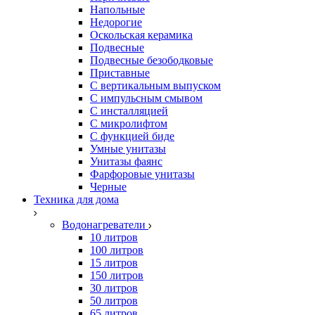
Напольные
Недорогие
Оскольская керамика
Подвесные
Подвесные безободковые
Приставные
С вертикальным выпуском
С импульсным смывом
С инсталляцией
С микролифтом
С функцией биде
Умные унитазы
Унитазы фаянс
Фарфоровые унитазы
Черные
Техника для дома
Водонагреватели
10 литров
100 литров
15 литров
150 литров
30 литров
50 литров
65 литров