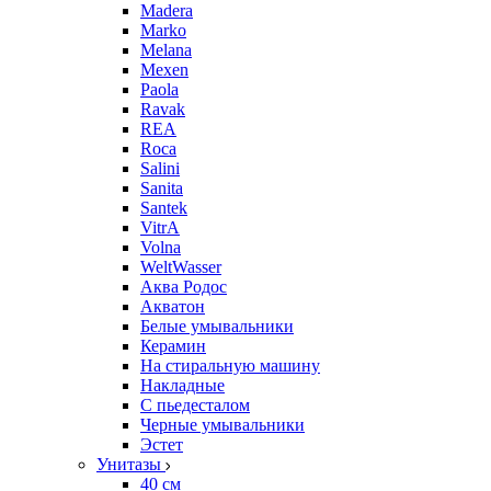
Madera
Marko
Melana
Mexen
Paola
Ravak
REA
Roca
Salini
Sanita
Santek
VitrA
Volna
WeltWasser
Аква Родос
Акватон
Белые умывальники
Керамин
На стиральную машину
Накладные
С пьедесталом
Черные умывальники
Эстет
Унитазы
40 см