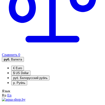
Сравнить
0
руб.
Валюта
€
Euro
$
US Dollar
руб.
Белорусский рубль
р.
Рубль
Язык
Ru
En