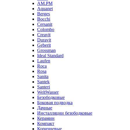
AM.PM
Aquanet
Berges
Bocchi
Cersanit
Colombo
Creavit
Duravit
Geberit
Grossman
Ideal Standard
Laufen
Roca
Rosa
Sanita
Santek
Santeri
WeltWasser
Безободковые
Боковая подводка
Дачные
Инсталляции безободковые
Керамин
Компакт
Коричневые