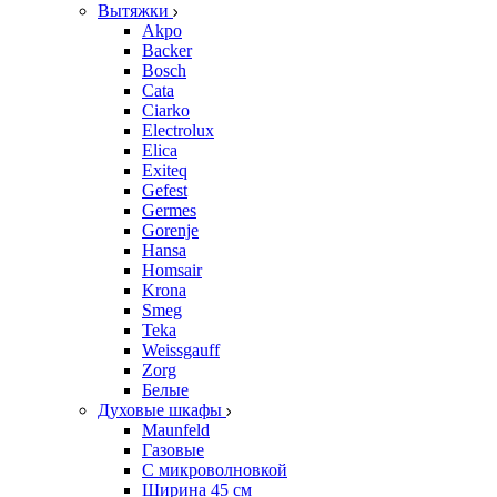
Вытяжки
Akpo
Backer
Bosch
Cata
Ciarko
Electrolux
Elica
Exiteq
Gefest
Germes
Gorenje
Hansa
Homsair
Krona
Smeg
Teka
Weissgauff
Zorg
Белые
Духовые шкафы
Maunfeld
Газовые
С микроволновкой
Ширина 45 см