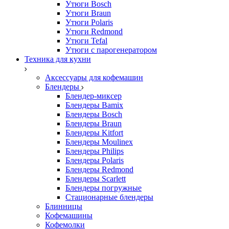
Утюги Bosch
Утюги Braun
Утюги Polaris
Утюги Redmond
Утюги Tefal
Утюги с парогенератором
Техника для кухни
Аксессуары для кофемашин
Блендеры
Блендер-миксер
Блендеры Bamix
Блендеры Bosch
Блендеры Braun
Блендеры Kitfort
Блендеры Moulinex
Блендеры Philips
Блендеры Polaris
Блендеры Redmond
Блендеры Scarlett
Блендеры погружные
Стационарные блендеры
Блинницы
Кофемашины
Кофемолки