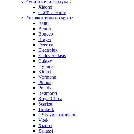
Очистители воздуха
Xiaomi
С УФ-лампой
Увлажнители воздуха
Ballu
Beurer
Boneco
Brayer
Deerma
Electrolux
Endever Oasis
Galaxy
Hyundai
Kitfort
Normann
Philips
Polaris
Redmond
Royal Clima
Scarlett
Timberk
USB-увлажнители
Vitek
Xiaomi
Zanussi