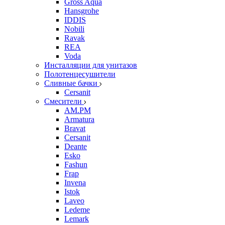
Gross Aqua
Hansgrohe
IDDIS
Nobili
Ravak
REA
Voda
Инсталляции для унитазов
Полотенцесушители
Сливные бачки
Cersanit
Смесители
AM.PM
Armatura
Bravat
Cersanit
Deante
Esko
Fashun
Frap
Invena
Istok
Laveo
Ledeme
Lemark