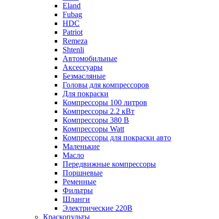
Eland
Fubag
HDC
Patriot
Remeza
Shtenli
Автомобильные
Аксессуары
Безмасляные
Головы для компрессоров
Для покраски
Компрессоры 100 литров
Компрессоры 2.2 кВт
Компрессоры 380 В
Компрессоры Watt
Компрессоры для покраски авто
Маленькие
Масло
Передвижные компрессоры
Поршневые
Ременные
Фильтры
Шланги
Электрические 220В
Краскопульты