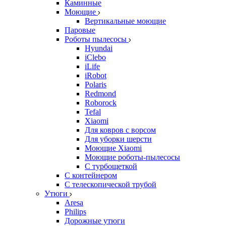
Каминные
Моющие
Вертикальные моющие
Паровые
Роботы пылесосы
Hyundai
iClebo
iLife
iRobot
Polaris
Redmond
Roborock
Tefal
Xiaomi
Для ковров с ворсом
Для уборки шерсти
Моющие Xiaomi
Моющие роботы-пылесосы
С турбощеткой
С контейнером
С телескопической трубой
Утюги
Aresa
Philips
Дорожные утюги