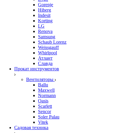
Gorenje
Hiberg
Indesit
Korting
LG
Renova
Samsung
Schaub Lorenz
Weissgauff
Whirlpool
Атлант
Славда
Прокат инструментов
Вентиляторы
Ballu
Maxwell
Normann
Oasis
Scarlett
Sencor
Soler Palau
Vitek
Садовая техника