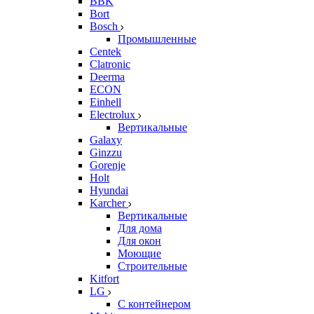
BBK
Bort
Bosch
Промышленные
Centek
Clatronic
Deerma
ECON
Einhell
Electrolux
Вертикальные
Galaxy
Ginzzu
Gorenje
Holt
Hyundai
Karcher
Вертикальные
Для дома
Для окон
Моющие
Строительные
Kitfort
LG
С контейнером