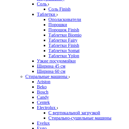
Соль
Соль Finish
Таблетки
Ополаскиватели
Порошки
Порошок Finish
Таблетки Biomio
Таблетки Fairy
Таблетки Finish
Таблетки Somat
Таблетки Yplon
Узкие посудомойки
Ширина 45 см
Ширина 60 см
Стиральные машины
Ariston
Beko
Bosch
Candy
Centek
Electrolux
С вертикальной загрузкой
Стирально-сушильные машины
Evelux
Evgo