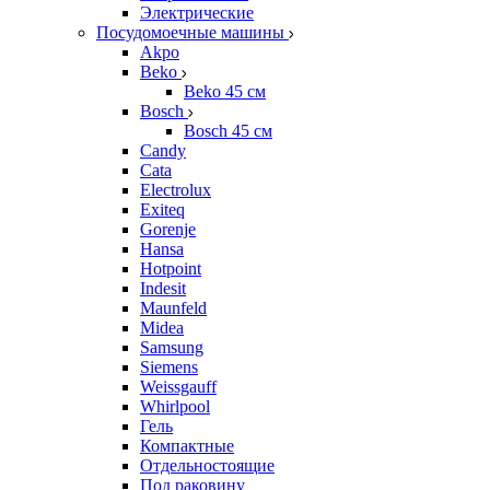
Электрические
Посудомоечные машины
Akpo
Beko
Beko 45 см
Bosch
Bosch 45 см
Candy
Cata
Electrolux
Exiteq
Gorenje
Hansa
Hotpoint
Indesit
Maunfeld
Midea
Samsung
Siemens
Weissgauff
Whirlpool
Гель
Компактные
Отдельностоящие
Под раковину