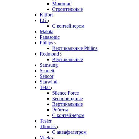
Моющие
Строительные
Kitfort
LG
С контейнером
Makita
Panasonic
Philips
Вертикальные Philips
Redmond
Вертикальные
Samsung
Scarlett
Sencor
Starwind
Tefal
Silence Force
Беспроводные
Вертикальные
Роботы
С контейнером
Tesler
Thomas
С аквафильтром
Vitek