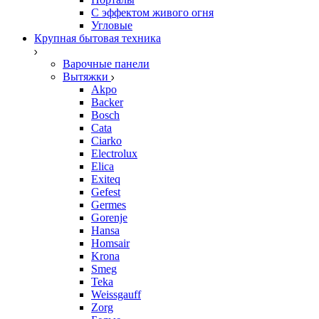
С эффектом живого огня
Угловые
Крупная бытовая техника
Варочные панели
Вытяжки
Akpo
Backer
Bosch
Cata
Ciarko
Electrolux
Elica
Exiteq
Gefest
Germes
Gorenje
Hansa
Homsair
Krona
Smeg
Teka
Weissgauff
Zorg