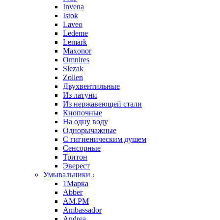
Invena
Istok
Laveo
Ledeme
Lemark
Maxonor
Omnires
Slezak
Zollen
Двухвентильные
Из латуни
Из нержавеющей стали
Кнопочные
На одну воду
Однорычажные
С гигиеническим душем
Сенсорные
Тритон
Эверест
Умывальники
1Марка
Abber
AM.PM
Ambassador
Andrea