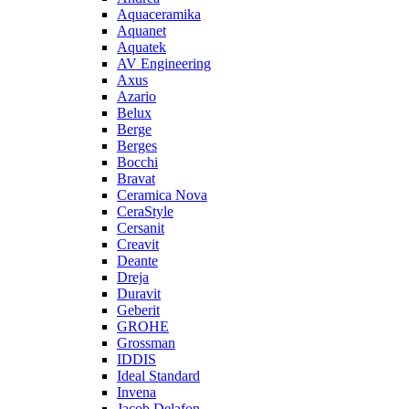
Aquaceramika
Aquanet
Aquatek
AV Engineering
Axus
Azario
Belux
Berge
Berges
Bocchi
Bravat
Ceramica Nova
CeraStyle
Cersanit
Creavit
Deante
Dreja
Duravit
Geberit
GROHE
Grossman
IDDIS
Ideal Standard
Invena
Jacob Delafon