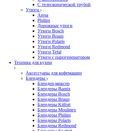
С телескопической трубой
Утюги
Aresa
Philips
Дорожные утюги
Утюги Bosch
Утюги Braun
Утюги Polaris
Утюги Redmond
Утюги Tefal
Утюги с парогенератором
Техника для кухни
Аксессуары для кофемашин
Блендеры
Блендер-миксер
Блендеры Bamix
Блендеры Bosch
Блендеры Braun
Блендеры Kitfort
Блендеры Moulinex
Блендеры Philips
Блендеры Polaris
Блендеры Redmond
Блендеры Scarlett