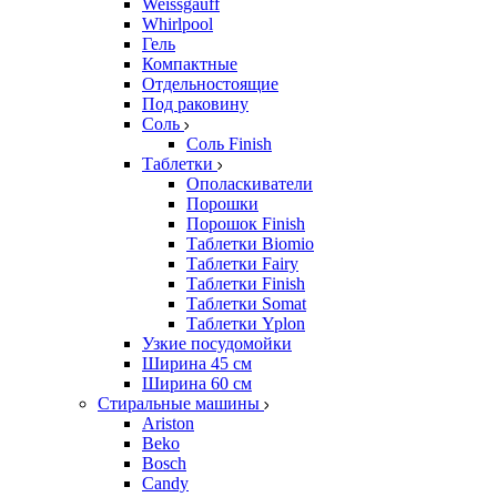
Weissgauff
Whirlpool
Гель
Компактные
Отдельностоящие
Под раковину
Соль
Соль Finish
Таблетки
Ополаскиватели
Порошки
Порошок Finish
Таблетки Biomio
Таблетки Fairy
Таблетки Finish
Таблетки Somat
Таблетки Yplon
Узкие посудомойки
Ширина 45 см
Ширина 60 см
Стиральные машины
Ariston
Beko
Bosch
Candy