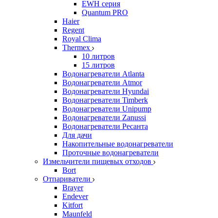
EWH серия
Quantum PRO
Haier
Regent
Royal Clima
Thermex
10 литров
15 литров
Водонагреватели Atlanta
Водонагреватели Atmor
Водонагреватели Hyundai
Водонагреватели Timberk
Водонагреватели Unipump
Водонагреватели Zanussi
Водонагреватели Ресанта
Для дачи
Накопительные водонагреватели
Проточные водонагреватели
Измельчители пищевых отходов
Bort
Отпариватели
Brayer
Endever
Kitfort
Maunfeld