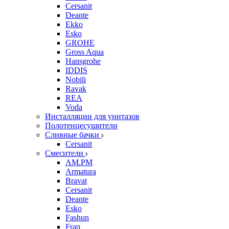
Cersanit
Deante
Ekko
Esko
GROHE
Gross Aqua
Hansgrohe
IDDIS
Nobili
Ravak
REA
Voda
Инсталляции для унитазов
Полотенцесушители
Сливные бачки
Cersanit
Смесители
AM.PM
Armatura
Bravat
Cersanit
Deante
Esko
Fashun
Frap