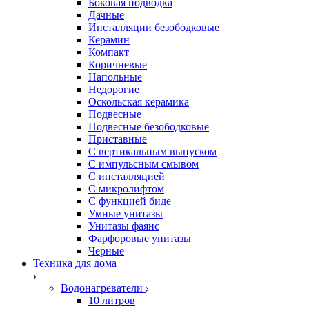
Боковая подводка
Дачные
Инсталляции безободковые
Керамин
Компакт
Коричневые
Напольные
Недорогие
Оскольская керамика
Подвесные
Подвесные безободковые
Приставные
С вертикальным выпуском
С импульсным смывом
С инсталляцией
С микролифтом
С функцией биде
Умные унитазы
Унитазы фаянс
Фарфоровые унитазы
Черные
Техника для дома
Водонагреватели
10 литров