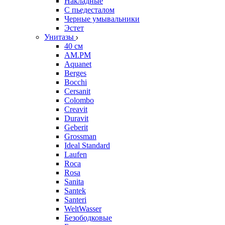
Накладные
С пьедесталом
Черные умывальники
Эстет
Унитазы
40 см
AM.PM
Aquanet
Berges
Bocchi
Cersanit
Colombo
Creavit
Duravit
Geberit
Grossman
Ideal Standard
Laufen
Roca
Rosa
Sanita
Santek
Santeri
WeltWasser
Безободковые