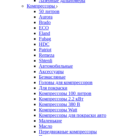
Лазерные дальномеры
Компрессоры
50 литров
Aurora
Brado
ECO
Eland
Fubag
HDC
Patriot
Remeza
Shtenli
Автомобильные
Аксессуары
Безмасляные
Головы для компрессоров
Для покраски
Компрессоры 100 литров
Компрессоры 2.2 кВт
Компрессоры 380 В
Компрессоры Watt
Компрессоры для покраски авто
Маленькие
Масло
Передвижные компрессоры