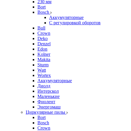
230 мм
Bort
Bosch
Аккумуляторные
С регулировкой оборотов
Bull
Crown
Deko
Denzel
Edon
Kolner
Makita
Sturm
Watt
Wortex
Аккумуляторные
Диолд
Интерскол
Маленькие
Фиолент
Энергомаш
Циркулярные пилы
Bort
Bosch
Crown