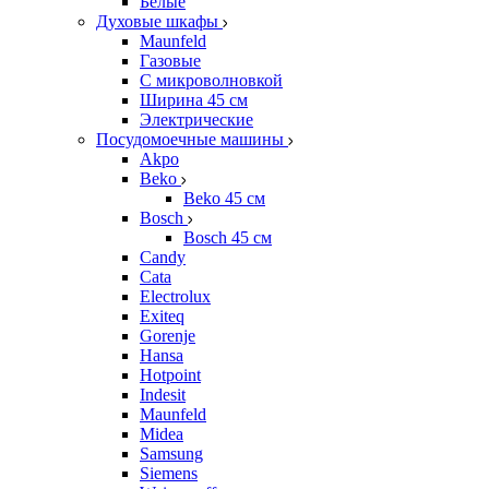
Белые
Духовые шкафы
Maunfeld
Газовые
С микроволновкой
Ширина 45 см
Электрические
Посудомоечные машины
Akpo
Beko
Beko 45 см
Bosch
Bosch 45 см
Candy
Cata
Electrolux
Exiteq
Gorenje
Hansa
Hotpoint
Indesit
Maunfeld
Midea
Samsung
Siemens