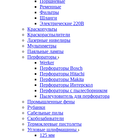
Поршневые
Ременные
Фильтры
Шланги
Электрические 220В
Краскопульты
Краскораспылители
Лазерные нивелиры
Мультиметры
Паяльные лампы
Перфораторы
Werker
Перфораторы Bosch
Перфораторы Hitachi
Перфораторы Makita
Перфораторы Интерскол
Перфораторы с пылесборником
Пылеуловитель для перфоратора
Промышленные фены
Рубанки
Сабельные пилы
Скобозабиватели
Термоклеевые пистолеты
Угловые шлифмашины
125 мм