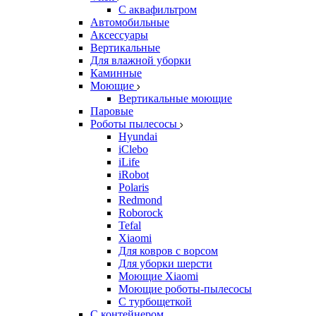
С аквафильтром
Автомобильные
Аксессуары
Вертикальные
Для влажной уборки
Каминные
Моющие
Вертикальные моющие
Паровые
Роботы пылесосы
Hyundai
iClebo
iLife
iRobot
Polaris
Redmond
Roborock
Tefal
Xiaomi
Для ковров с ворсом
Для уборки шерсти
Моющие Xiaomi
Моющие роботы-пылесосы
С турбощеткой
С контейнером