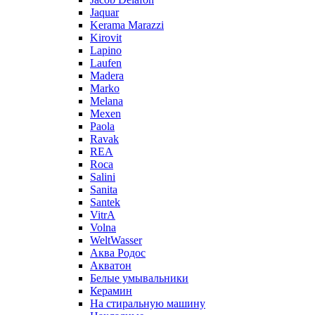
Jaquar
Kerama Marazzi
Kirovit
Lapino
Laufen
Madera
Marko
Melana
Mexen
Paola
Ravak
REA
Roca
Salini
Sanita
Santek
VitrA
Volna
WeltWasser
Аква Родос
Акватон
Белые умывальники
Керамин
На стиральную машину