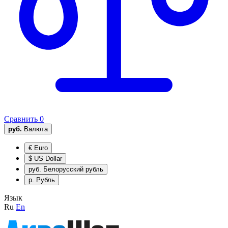
Сравнить
0
руб.
Валюта
€
Euro
$
US Dollar
руб.
Белорусский рубль
р.
Рубль
Язык
Ru
En