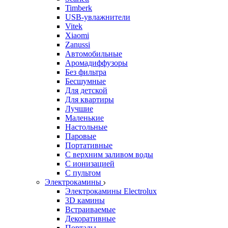
Timberk
USB-увлажнители
Vitek
Xiaomi
Zanussi
Автомобильные
Аромадиффузоры
Без фильтра
Бесшумные
Для детской
Для квартиры
Лучшие
Маленькие
Настольные
Паровые
Портативные
С верхним заливом воды
С ионизацией
С пультом
Электрокамины
Электрокамины Electrolux
3D камины
Встраиваемые
Декоративные
Порталы