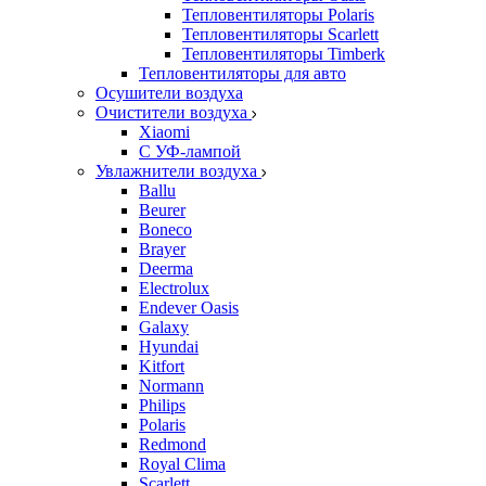
Тепловентиляторы Polaris
Тепловентиляторы Scarlett
Тепловентиляторы Timberk
Тепловентиляторы для авто
Осушители воздуха
Очистители воздуха
Xiaomi
С УФ-лампой
Увлажнители воздуха
Ballu
Beurer
Boneco
Brayer
Deerma
Electrolux
Endever Oasis
Galaxy
Hyundai
Kitfort
Normann
Philips
Polaris
Redmond
Royal Clima
Scarlett