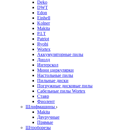
Deko
DWT
Edon
Einhell
Kolner
Makita
P.I.T
Patriot
Ryobi
Wortex
Аккумуляторные пилы
Диолд
Интерскол
Мини циркулярки
Настольные пилы
Пильные диски
Погружные дисковые пилы
Сабельные пилы Wortex
Ставр
Фиолент
Шлифмашины
Makita
Двуручные
Прямые
Штроборезы