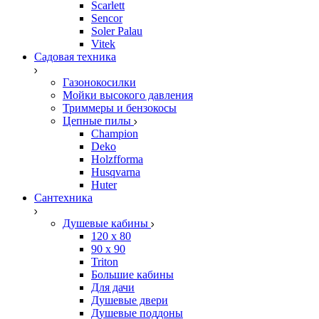
Scarlett
Sencor
Soler Palau
Vitek
Садовая техника
Газонокосилки
Мойки высокого давления
Триммеры и бензокосы
Цепные пилы
Champion
Deko
Holzfforma
Husqvarna
Huter
Сантехника
Душевые кабины
120 x 80
90 х 90
Triton
Большие кабины
Для дачи
Душевые двери
Душевые поддоны