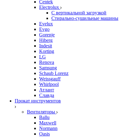
Centek
Electrolux
С вертикальной загрузкой
Стирально-сушильные машины
Evelux
Evgo
Gorenje
Hiberg
Indesit
Korting
LG
Renova
Samsung
Schaub Lorenz
Weissgauff
Whirlpool
Атлант
Славда
Прокат инструментов
Вентиляторы
Ballu
Maxwell
Normann
Oasis