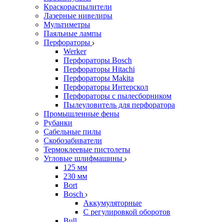
Краскораспылители
Лазерные нивелиры
Мультиметры
Паяльные лампы
Перфораторы
Werker
Перфораторы Bosch
Перфораторы Hitachi
Перфораторы Makita
Перфораторы Интерскол
Перфораторы с пылесборником
Пылеуловитель для перфоратора
Промышленные фены
Рубанки
Сабельные пилы
Скобозабиватели
Термоклеевые пистолеты
Угловые шлифмашины
125 мм
230 мм
Bort
Bosch
Аккумуляторные
С регулировкой оборотов
Bull