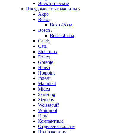
Электрические
Посудомоечные машины
Akpo
Beko
Beko 45 см
Bosch
Bosch 45 см
Candy
Cata
Electrolux
Exiteq
Gorenje
Hansa
Hotpoint
Indesit
Maunfeld
Midea
Samsung
Siemens
Weissgauff
Whirlpool
Гель
Компактные
Отдельностоящие
Под раковину