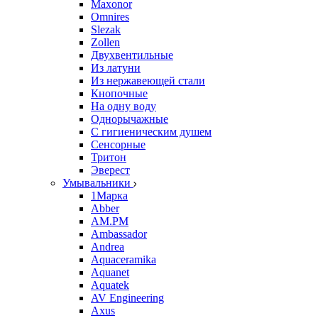
Maxonor
Omnires
Slezak
Zollen
Двухвентильные
Из латуни
Из нержавеющей стали
Кнопочные
На одну воду
Однорычажные
С гигиеническим душем
Сенсорные
Тритон
Эверест
Умывальники
1Марка
Abber
AM.PM
Ambassador
Andrea
Aquaceramika
Aquanet
Aquatek
AV Engineering
Axus