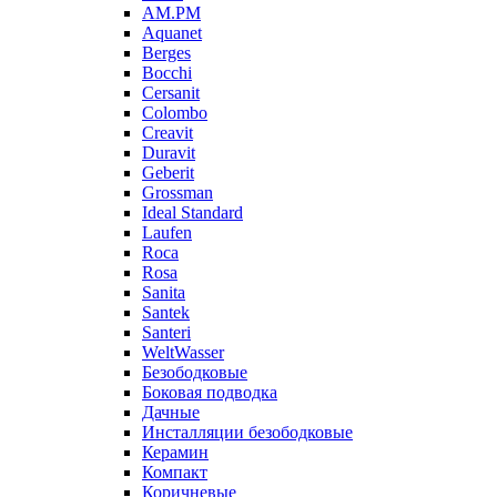
AM.PM
Aquanet
Berges
Bocchi
Cersanit
Colombo
Creavit
Duravit
Geberit
Grossman
Ideal Standard
Laufen
Roca
Rosa
Sanita
Santek
Santeri
WeltWasser
Безободковые
Боковая подводка
Дачные
Инсталляции безободковые
Керамин
Компакт
Коричневые