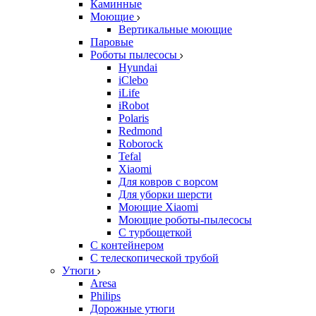
Каминные
Моющие
Вертикальные моющие
Паровые
Роботы пылесосы
Hyundai
iClebo
iLife
iRobot
Polaris
Redmond
Roborock
Tefal
Xiaomi
Для ковров с ворсом
Для уборки шерсти
Моющие Xiaomi
Моющие роботы-пылесосы
С турбощеткой
С контейнером
С телескопической трубой
Утюги
Aresa
Philips
Дорожные утюги