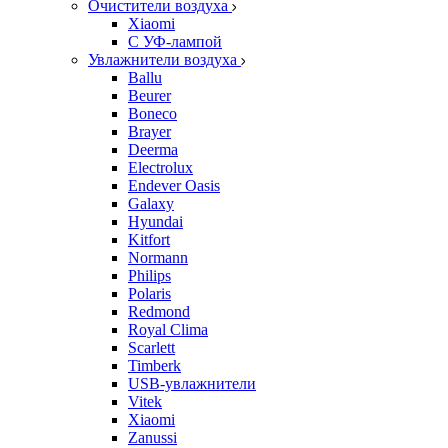
Очистители воздуха
Xiaomi
С УФ-лампой
Увлажнители воздуха
Ballu
Beurer
Boneco
Brayer
Deerma
Electrolux
Endever Oasis
Galaxy
Hyundai
Kitfort
Normann
Philips
Polaris
Redmond
Royal Clima
Scarlett
Timberk
USB-увлажнители
Vitek
Xiaomi
Zanussi