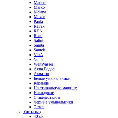
Madera
Marko
Melana
Mexen
Paola
Ravak
REA
Roca
Salini
Sanita
Santek
VitrA
Volna
WeltWasser
Аква Родос
Акватон
Белые умывальники
Керамин
На стиральную машину
Накладные
С пьедесталом
Черные умывальники
Эстет
Унитазы
40 см