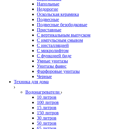
Напольные
Недорогие
Оскольская керамика
Подвесные
Подвесные безободковые
Приставные
С вертикальным выпуском
С импульсным смывом
С инсталляцией
С микролифтом
С функцией биде
Умные унитазы
Унитазы фаянс
Фарфоровые унитазы
Черные
Техника для дома
Водонагреватели
10 литров
100 литров
15 литров
150 литров
30 литров
50 литров
65 литров