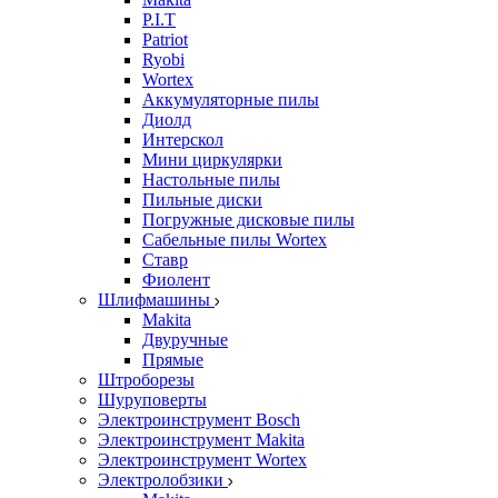
P.I.T
Patriot
Ryobi
Wortex
Аккумуляторные пилы
Диолд
Интерскол
Мини циркулярки
Настольные пилы
Пильные диски
Погружные дисковые пилы
Сабельные пилы Wortex
Ставр
Фиолент
Шлифмашины
Makita
Двуручные
Прямые
Штроборезы
Шуруповерты
Электроинструмент Bosch
Электроинструмент Makita
Электроинструмент Wortex
Электролобзики