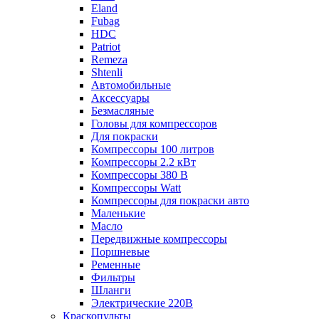
Eland
Fubag
HDC
Patriot
Remeza
Shtenli
Автомобильные
Аксессуары
Безмасляные
Головы для компрессоров
Для покраски
Компрессоры 100 литров
Компрессоры 2.2 кВт
Компрессоры 380 В
Компрессоры Watt
Компрессоры для покраски авто
Маленькие
Масло
Передвижные компрессоры
Поршневые
Ременные
Фильтры
Шланги
Электрические 220В
Краскопульты