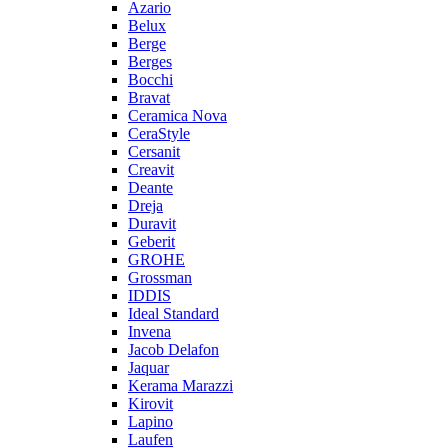
Azario
Belux
Berge
Berges
Bocchi
Bravat
Ceramica Nova
CeraStyle
Cersanit
Creavit
Deante
Dreja
Duravit
Geberit
GROHE
Grossman
IDDIS
Ideal Standard
Invena
Jacob Delafon
Jaquar
Kerama Marazzi
Kirovit
Lapino
Laufen