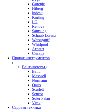
Gorenje
Hiberg
Indesit
Korting
LG
Renova
Samsung
Schaub Lorenz
Weissgauff
Whirlpool
Атлант
Славда
Прокат инструментов
Вентиляторы
Ballu
Maxwell
Normann
Oasis
Scarlett
Sencor
Soler Palau
Vitek
Садовая техника