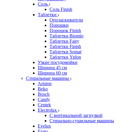
Соль
Соль Finish
Таблетки
Ополаскиватели
Порошки
Порошок Finish
Таблетки Biomio
Таблетки Fairy
Таблетки Finish
Таблетки Somat
Таблетки Yplon
Узкие посудомойки
Ширина 45 см
Ширина 60 см
Стиральные машины
Ariston
Beko
Bosch
Candy
Centek
Electrolux
С вертикальной загрузкой
Стирально-сушильные машины
Evelux
Evgo