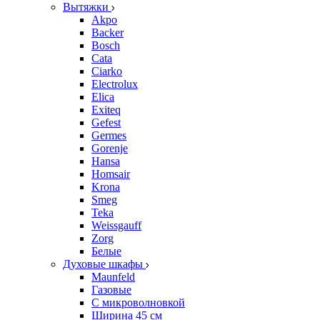
Вытяжки
Akpo
Backer
Bosch
Cata
Ciarko
Electrolux
Elica
Exiteq
Gefest
Germes
Gorenje
Hansa
Homsair
Krona
Smeg
Teka
Weissgauff
Zorg
Белые
Духовые шкафы
Maunfeld
Газовые
С микроволновкой
Ширина 45 см