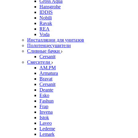
Gross Aqua
Hansgrohe
IDDIS
Nobili
Ravak
REA
Voda
Инсталляции для унитазов
Полотенцесушители
Сливные бачки
Cersanit
Смесители
AM.PM
Armatura
Bravat
Cersanit
Deante
Esko
Fashun
Frap
Invena
Istok
Laveo
Ledeme
Lemark