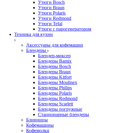
Утюги Bosch
Утюги Braun
Утюги Polaris
Утюги Redmond
Утюги Tefal
Утюги с парогенератором
Техника для кухни
Аксессуары для кофемашин
Блендеры
Блендер-миксер
Блендеры Bamix
Блендеры Bosch
Блендеры Braun
Блендеры Kitfort
Блендеры Moulinex
Блендеры Philips
Блендеры Polaris
Блендеры Redmond
Блендеры Scarlett
Блендеры погружные
Стационарные блендеры
Блинницы
Кофемашины
Кофемолки