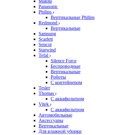
Makita
Panasonic
Philips
Вертикальные Philips
Redmond
Вертикальные
Samsung
Scarlett
Sencor
Starwind
Tefal
Silence Force
Беспроводные
Вертикальные
Роботы
С контейнером
Tesler
Thomas
С аквафильтром
Vitek
С аквафильтром
Автомобильные
Аксессуары
Вертикальные
Для влажной уборки