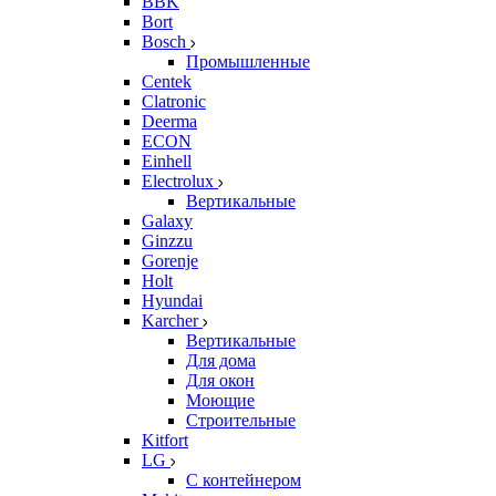
BBK
Bort
Bosch
Промышленные
Centek
Clatronic
Deerma
ECON
Einhell
Electrolux
Вертикальные
Galaxy
Ginzzu
Gorenje
Holt
Hyundai
Karcher
Вертикальные
Для дома
Для окон
Моющие
Строительные
Kitfort
LG
С контейнером