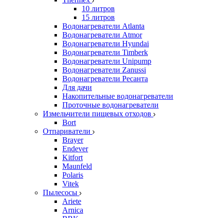
10 литров
15 литров
Водонагреватели Atlanta
Водонагреватели Atmor
Водонагреватели Hyundai
Водонагреватели Timberk
Водонагреватели Unipump
Водонагреватели Zanussi
Водонагреватели Ресанта
Для дачи
Накопительные водонагреватели
Проточные водонагреватели
Измельчители пищевых отходов
Bort
Отпариватели
Brayer
Endever
Kitfort
Maunfeld
Polaris
Vitek
Пылесосы
Ariete
Arnica