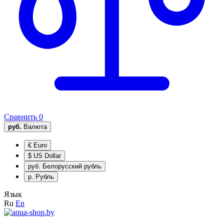
Сравнить
0
руб.
Валюта
€
Euro
$
US Dollar
руб.
Белорусский рубль
р.
Рубль
Язык
Ru
En