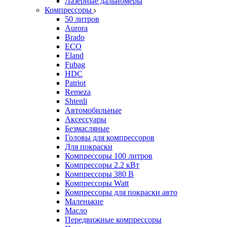
Лазерные дальномеры
Компрессоры
50 литров
Aurora
Brado
ECO
Eland
Fubag
HDC
Patriot
Remeza
Shtenli
Автомобильные
Аксессуары
Безмасляные
Головы для компрессоров
Для покраски
Компрессоры 100 литров
Компрессоры 2.2 кВт
Компрессоры 380 В
Компрессоры Watt
Компрессоры для покраски авто
Маленькие
Масло
Передвижные компрессоры