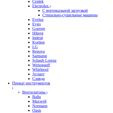
Centek
Electrolux
С вертикальной загрузкой
Стирально-сушильные машины
Evelux
Evgo
Gorenje
Hiberg
Indesit
Korting
LG
Renova
Samsung
Schaub Lorenz
Weissgauff
Whirlpool
Атлант
Славда
Прокат инструментов
Вентиляторы
Ballu
Maxwell
Normann
Oasis