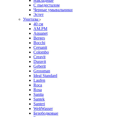
Накладные
С пьедесталом
Черные умывальники
Эстет
Унитазы
40 см
AM.PM
Aquanet
Berges
Bocchi
Cersanit
Colombo
Creavit
Duravit
Geberit
Grossman
Ideal Standard
Laufen
Roca
Rosa
Sanita
Santek
Santeri
WeltWasser
Безободковые