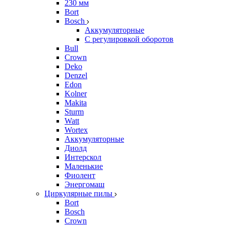
230 мм
Bort
Bosch
Аккумуляторные
С регулировкой оборотов
Bull
Crown
Deko
Denzel
Edon
Kolner
Makita
Sturm
Watt
Wortex
Аккумуляторные
Диолд
Интерскол
Маленькие
Фиолент
Энергомаш
Циркулярные пилы
Bort
Bosch
Crown