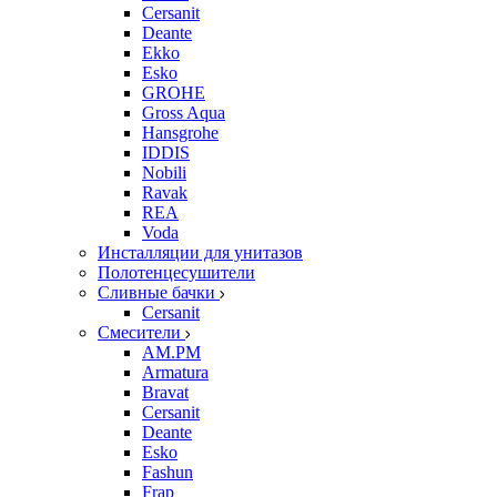
Cersanit
Deante
Ekko
Esko
GROHE
Gross Aqua
Hansgrohe
IDDIS
Nobili
Ravak
REA
Voda
Инсталляции для унитазов
Полотенцесушители
Сливные бачки
Cersanit
Смесители
AM.PM
Armatura
Bravat
Cersanit
Deante
Esko
Fashun
Frap