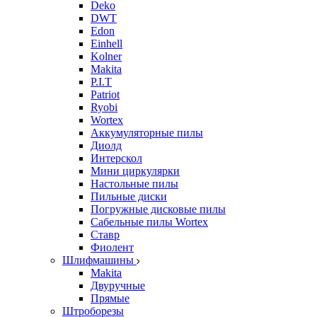
Deko
DWT
Edon
Einhell
Kolner
Makita
P.I.T
Patriot
Ryobi
Wortex
Аккумуляторные пилы
Диолд
Интерскол
Мини циркулярки
Настольные пилы
Пильные диски
Погружные дисковые пилы
Сабельные пилы Wortex
Ставр
Фиолент
Шлифмашины
Makita
Двуручные
Прямые
Штроборезы