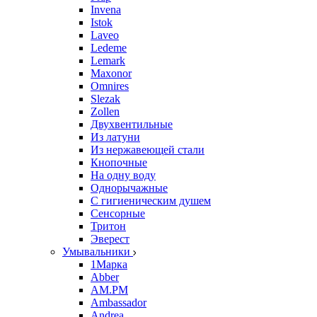
Invena
Istok
Laveo
Ledeme
Lemark
Maxonor
Omnires
Slezak
Zollen
Двухвентильные
Из латуни
Из нержавеющей стали
Кнопочные
На одну воду
Однорычажные
С гигиеническим душем
Сенсорные
Тритон
Эверест
Умывальники
1Марка
Abber
AM.PM
Ambassador
Andrea