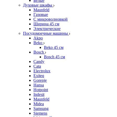
Белые
Духовые шкафы
Maunfeld
Газовые
С микроволновкой
Ширина 45 см
Электрические
Посудомоечные машины
Akpo
Beko
Beko 45 см
Bosch
Bosch 45 см
Candy
Cata
Electrolux
Exiteq
Gorenje
Hansa
Hotpoint
Indesit
Maunfeld
Midea
Samsung
Siemens