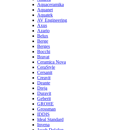
Aquaceramika
Aquanet
Aquatek
AV Engineering
Axus
Azario
Belux
Berge
Berges
Bocchi
Bravat
Ceramica Nova
CeraStyle
Cersanit
Creavit
Deante
Dreja
Duravit
Geberit
GROHE
Grossman
IDDIS
Ideal Standard
Invena
Jacob Delafon