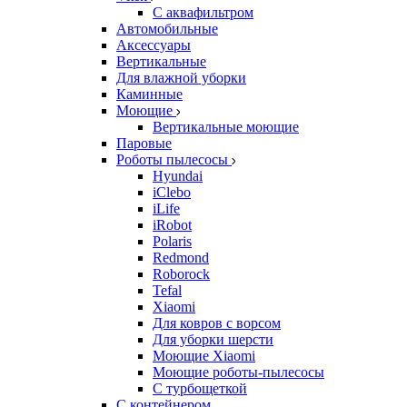
С аквафильтром
Автомобильные
Аксессуары
Вертикальные
Для влажной уборки
Каминные
Моющие
Вертикальные моющие
Паровые
Роботы пылесосы
Hyundai
iClebo
iLife
iRobot
Polaris
Redmond
Roborock
Tefal
Xiaomi
Для ковров с ворсом
Для уборки шерсти
Моющие Xiaomi
Моющие роботы-пылесосы
С турбощеткой
С контейнером