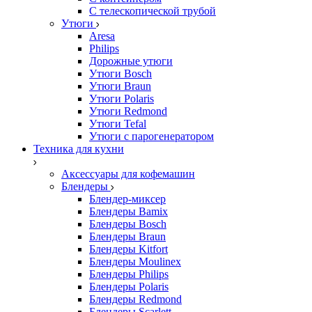
С телескопической трубой
Утюги
Aresa
Philips
Дорожные утюги
Утюги Bosch
Утюги Braun
Утюги Polaris
Утюги Redmond
Утюги Tefal
Утюги с парогенератором
Техника для кухни
Аксессуары для кофемашин
Блендеры
Блендер-миксер
Блендеры Bamix
Блендеры Bosch
Блендеры Braun
Блендеры Kitfort
Блендеры Moulinex
Блендеры Philips
Блендеры Polaris
Блендеры Redmond
Блендеры Scarlett