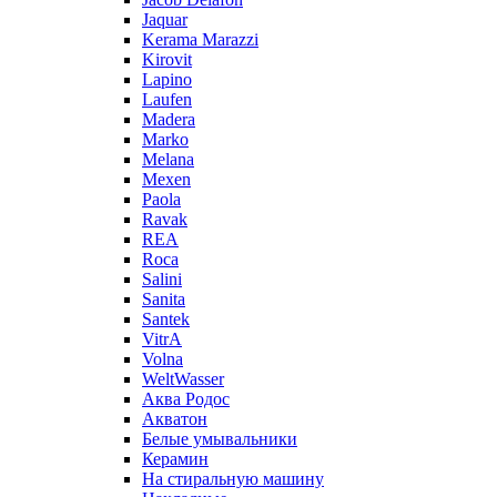
Jaquar
Kerama Marazzi
Kirovit
Lapino
Laufen
Madera
Marko
Melana
Mexen
Paola
Ravak
REA
Roca
Salini
Sanita
Santek
VitrA
Volna
WeltWasser
Аква Родос
Акватон
Белые умывальники
Керамин
На стиральную машину