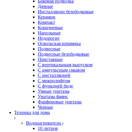
Боковая подводка
Дачные
Инсталляции безободковые
Керамин
Компакт
Коричневые
Напольные
Недорогие
Оскольская керамика
Подвесные
Подвесные безободковые
Приставные
С вертикальным выпуском
С импульсным смывом
С инсталляцией
С микролифтом
С функцией биде
Умные унитазы
Унитазы фаянс
Фарфоровые унитазы
Черные
Техника для дома
Водонагреватели
10 литров