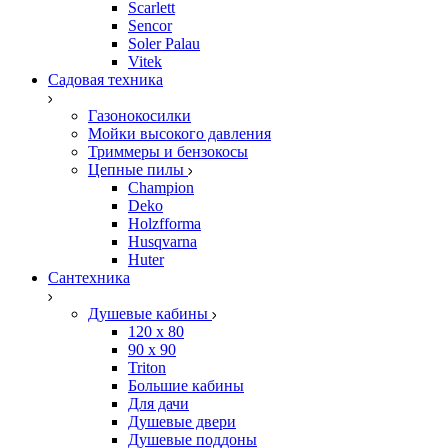
Scarlett
Sencor
Soler Palau
Vitek
Садовая техника
Газонокосилки
Мойки высокого давления
Триммеры и бензокосы
Цепные пилы
Champion
Deko
Holzfforma
Husqvarna
Huter
Сантехника
Душевые кабины
120 x 80
90 х 90
Triton
Большие кабины
Для дачи
Душевые двери
Душевые поддоны