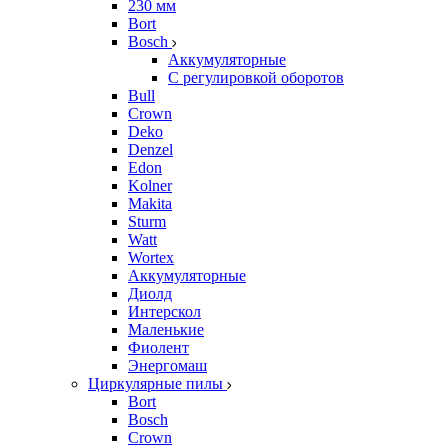
230 мм
Bort
Bosch
Аккумуляторные
С регулировкой оборотов
Bull
Crown
Deko
Denzel
Edon
Kolner
Makita
Sturm
Watt
Wortex
Аккумуляторные
Диолд
Интерскол
Маленькие
Фиолент
Энергомаш
Циркулярные пилы
Bort
Bosch
Crown