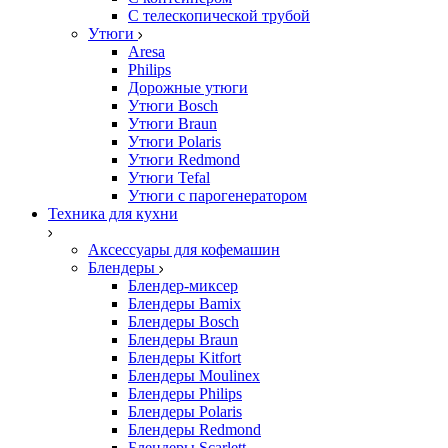
С телескопической трубой
Утюги
Aresa
Philips
Дорожные утюги
Утюги Bosch
Утюги Braun
Утюги Polaris
Утюги Redmond
Утюги Tefal
Утюги с парогенератором
Техника для кухни
Аксессуары для кофемашин
Блендеры
Блендер-миксер
Блендеры Bamix
Блендеры Bosch
Блендеры Braun
Блендеры Kitfort
Блендеры Moulinex
Блендеры Philips
Блендеры Polaris
Блендеры Redmond
Блендеры Scarlett