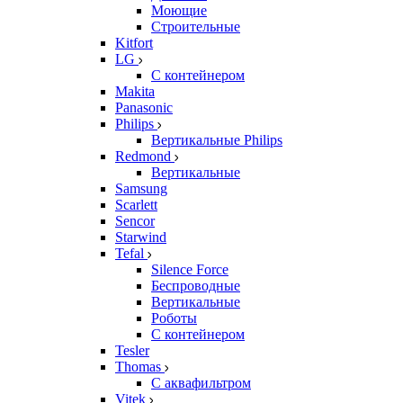
Моющие
Строительные
Kitfort
LG
С контейнером
Makita
Panasonic
Philips
Вертикальные Philips
Redmond
Вертикальные
Samsung
Scarlett
Sencor
Starwind
Tefal
Silence Force
Беспроводные
Вертикальные
Роботы
С контейнером
Tesler
Thomas
С аквафильтром
Vitek