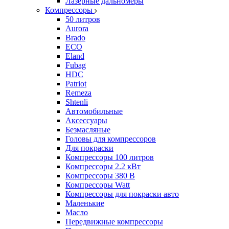
Лазерные дальномеры
Компрессоры
50 литров
Aurora
Brado
ECO
Eland
Fubag
HDC
Patriot
Remeza
Shtenli
Автомобильные
Аксессуары
Безмасляные
Головы для компрессоров
Для покраски
Компрессоры 100 литров
Компрессоры 2.2 кВт
Компрессоры 380 В
Компрессоры Watt
Компрессоры для покраски авто
Маленькие
Масло
Передвижные компрессоры