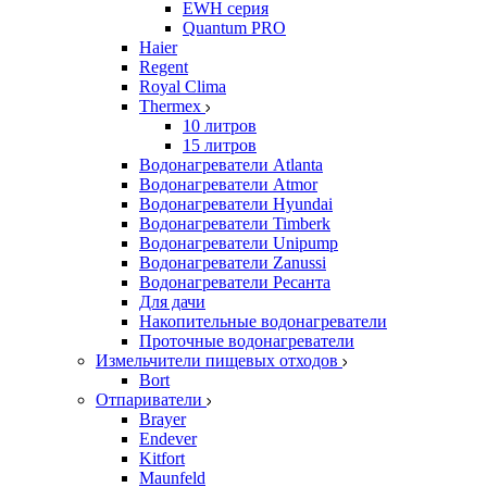
EWH серия
Quantum PRO
Haier
Regent
Royal Clima
Thermex
10 литров
15 литров
Водонагреватели Atlanta
Водонагреватели Atmor
Водонагреватели Hyundai
Водонагреватели Timberk
Водонагреватели Unipump
Водонагреватели Zanussi
Водонагреватели Ресанта
Для дачи
Накопительные водонагреватели
Проточные водонагреватели
Измельчители пищевых отходов
Bort
Отпариватели
Brayer
Endever
Kitfort
Maunfeld