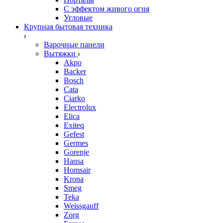
С эффектом живого огня
Угловые
Крупная бытовая техника
Варочные панели
Вытяжки
Akpo
Backer
Bosch
Cata
Ciarko
Electrolux
Elica
Exiteq
Gefest
Germes
Gorenje
Hansa
Homsair
Krona
Smeg
Teka
Weissgauff
Zorg