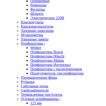
Поршневые
Ременные
Фильтры
Шланги
Электрические 220В
Краскопульты
Краскораспылители
Лазерные нивелиры
Мультиметры
Паяльные лампы
Перфораторы
Werker
Перфораторы Bosch
Перфораторы Hitachi
Перфораторы Makita
Перфораторы Интерскол
Перфораторы с пылесборником
Пылеуловитель для перфоратора
Промышленные фены
Рубанки
Сабельные пилы
Скобозабиватели
Термоклеевые пистолеты
Угловые шлифмашины
125 мм