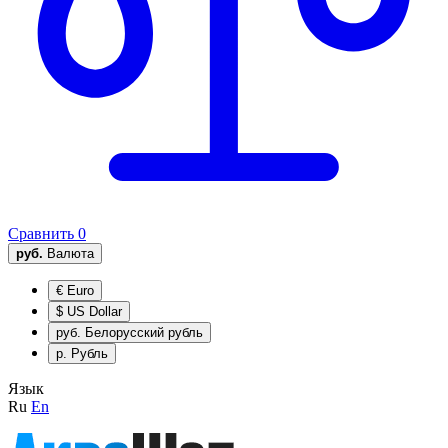
Сравнить
0
руб.
Валюта
€
Euro
$
US Dollar
руб.
Белорусский рубль
р.
Рубль
Язык
Ru
En