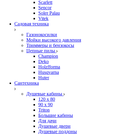
Scarlett
Sencor
Soler Palau
Vitek
Садовая техника
Газонокосилки
Мойки высокого давления
Триммеры и бензокосы
Цепные пилы
Champion
Deko
Holzfforma
Husqvarna
Huter
Сантехника
Душевые кабины
120 x 80
90 х 90
Triton
Большие кабины
Для дачи
Душевые двери
Душевые поддоны