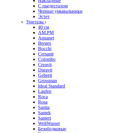
Накладные
С пьедесталом
Черные умывальники
Эстет
Унитазы
40 см
AM.PM
Aquanet
Berges
Bocchi
Cersanit
Colombo
Creavit
Duravit
Geberit
Grossman
Ideal Standard
Laufen
Roca
Rosa
Sanita
Santek
Santeri
WeltWasser
Безободковые