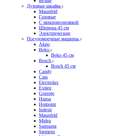
Белые
Духовые шкафы
Maunfeld
Газовые
С микроволновкой
Ширина 45 см
Электрические
Посудомоечные машины
Akpo
Beko
Beko 45 см
Bosch
Bosch 45 см
Candy
Cata
Electrolux
Exiteq
Gorenje
Hansa
Hotpoint
Indesit
Maunfeld
Midea
Samsung
Siemens