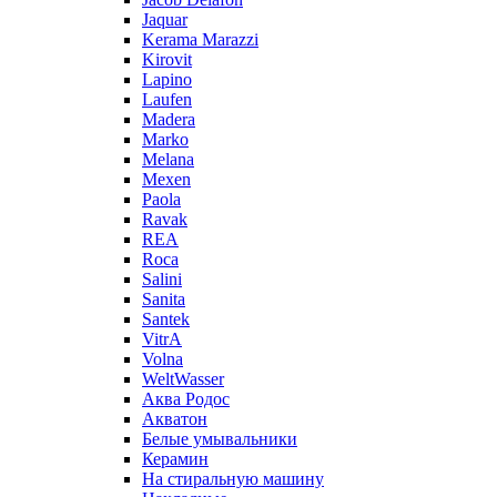
Jaquar
Kerama Marazzi
Kirovit
Lapino
Laufen
Madera
Marko
Melana
Mexen
Paola
Ravak
REA
Roca
Salini
Sanita
Santek
VitrA
Volna
WeltWasser
Аква Родос
Акватон
Белые умывальники
Керамин
На стиральную машину