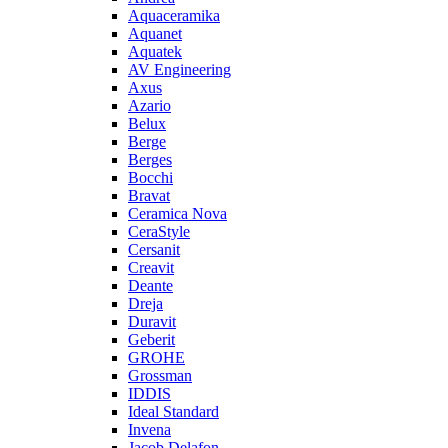
Aquaceramika
Aquanet
Aquatek
AV Engineering
Axus
Azario
Belux
Berge
Berges
Bocchi
Bravat
Ceramica Nova
CeraStyle
Cersanit
Creavit
Deante
Dreja
Duravit
Geberit
GROHE
Grossman
IDDIS
Ideal Standard
Invena
Jacob Delafon