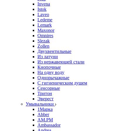
Invena
Istok
Laveo
Ledeme
Lemark
Maxonor
Omnires
Slezak
Zollen
Двухвентильные
Из латуни
Из нержавеющей стали
Кнопочные
На одну воду
Однорычажные
С гигиеническим душем
Сенсорные
Тритон
Эверест
Умывальники
1Марка
Abber
AM.PM
Ambassador
Andrea