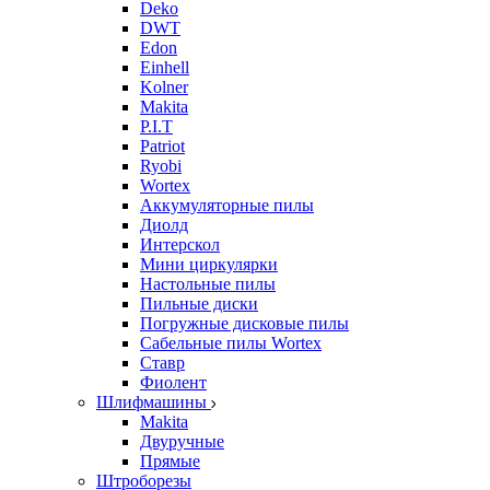
Deko
DWT
Edon
Einhell
Kolner
Makita
P.I.T
Patriot
Ryobi
Wortex
Аккумуляторные пилы
Диолд
Интерскол
Мини циркулярки
Настольные пилы
Пильные диски
Погружные дисковые пилы
Сабельные пилы Wortex
Ставр
Фиолент
Шлифмашины
Makita
Двуручные
Прямые
Штроборезы