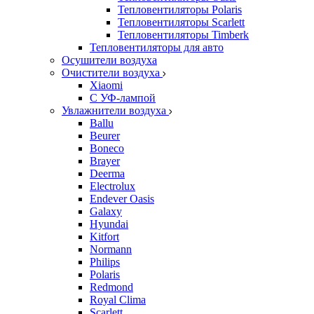
Тепловентиляторы Polaris
Тепловентиляторы Scarlett
Тепловентиляторы Timberk
Тепловентиляторы для авто
Осушители воздуха
Очистители воздуха
Xiaomi
С УФ-лампой
Увлажнители воздуха
Ballu
Beurer
Boneco
Brayer
Deerma
Electrolux
Endever Oasis
Galaxy
Hyundai
Kitfort
Normann
Philips
Polaris
Redmond
Royal Clima
Scarlett