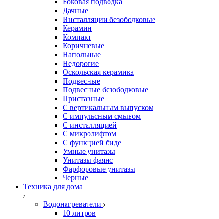
Боковая подводка
Дачные
Инсталляции безободковые
Керамин
Компакт
Коричневые
Напольные
Недорогие
Оскольская керамика
Подвесные
Подвесные безободковые
Приставные
С вертикальным выпуском
С импульсным смывом
С инсталляцией
С микролифтом
С функцией биде
Умные унитазы
Унитазы фаянс
Фарфоровые унитазы
Черные
Техника для дома
Водонагреватели
10 литров