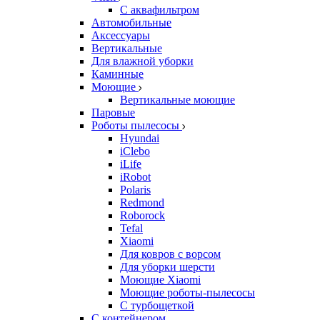
С аквафильтром
Автомобильные
Аксессуары
Вертикальные
Для влажной уборки
Каминные
Моющие
Вертикальные моющие
Паровые
Роботы пылесосы
Hyundai
iClebo
iLife
iRobot
Polaris
Redmond
Roborock
Tefal
Xiaomi
Для ковров с ворсом
Для уборки шерсти
Моющие Xiaomi
Моющие роботы-пылесосы
С турбощеткой
С контейнером