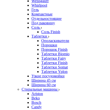
Weissgauff
Whirlpool
Гель
Компактные
Отдельностоящие
Под раковину
Соль
Соль Finish
Таблетки
Ополаскиватели
Порошки
Порошок Finish
Таблетки Biomio
Таблетки Fairy
Таблетки Finish
Таблетки Somat
Таблетки Yplon
Узкие посудомойки
Ширина 45 см
Ширина 60 см
Стиральные машины
Ariston
Beko
Bosch
Candy