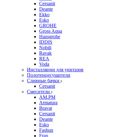
Cersanit
Deante
Ekko
Esko
GROHE
Gross Aqua
Hansgrohe
IDDIS
Nobili
Ravak
REA
Voda
Инсталляции для унитазов
Полотенцесушители
Сливные бачки
Cersanit
Смесители
AM.PM
Armatura
Bravat
Cersanit
Deante
Esko
Fashun
Frap