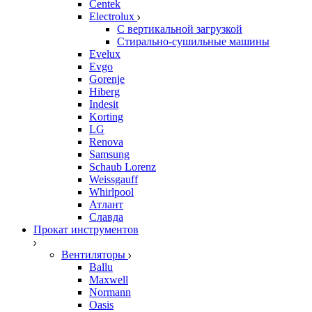
Centek
Electrolux
С вертикальной загрузкой
Стирально-сушильные машины
Evelux
Evgo
Gorenje
Hiberg
Indesit
Korting
LG
Renova
Samsung
Schaub Lorenz
Weissgauff
Whirlpool
Атлант
Славда
Прокат инструментов
Вентиляторы
Ballu
Maxwell
Normann
Oasis