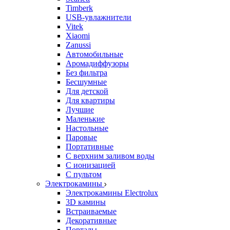
Timberk
USB-увлажнители
Vitek
Xiaomi
Zanussi
Автомобильные
Аромадиффузоры
Без фильтра
Бесшумные
Для детской
Для квартиры
Лучшие
Маленькие
Настольные
Паровые
Портативные
С верхним заливом воды
С ионизацией
С пультом
Электрокамины
Электрокамины Electrolux
3D камины
Встраиваемые
Декоративные
Порталы