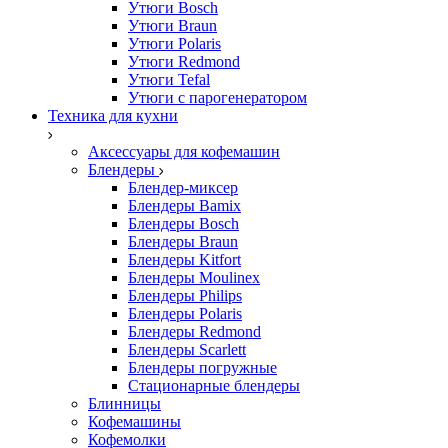
Утюги Bosch
Утюги Braun
Утюги Polaris
Утюги Redmond
Утюги Tefal
Утюги с парогенератором
Техника для кухни
Аксессуары для кофемашин
Блендеры
Блендер-миксер
Блендеры Bamix
Блендеры Bosch
Блендеры Braun
Блендеры Kitfort
Блендеры Moulinex
Блендеры Philips
Блендеры Polaris
Блендеры Redmond
Блендеры Scarlett
Блендеры погружные
Стационарные блендеры
Блинницы
Кофемашины
Кофемолки