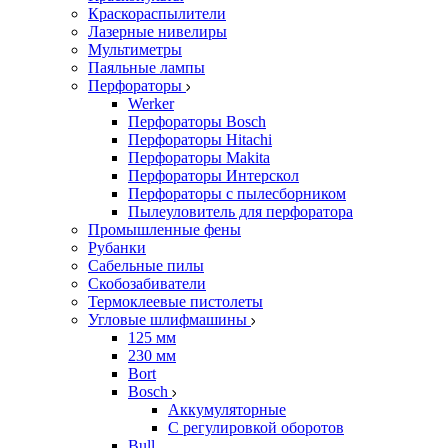
Краскораспылители
Лазерные нивелиры
Мультиметры
Паяльные лампы
Перфораторы
Werker
Перфораторы Bosch
Перфораторы Hitachi
Перфораторы Makita
Перфораторы Интерскол
Перфораторы с пылесборником
Пылеуловитель для перфоратора
Промышленные фены
Рубанки
Сабельные пилы
Скобозабиватели
Термоклеевые пистолеты
Угловые шлифмашины
125 мм
230 мм
Bort
Bosch
Аккумуляторные
С регулировкой оборотов
Bull