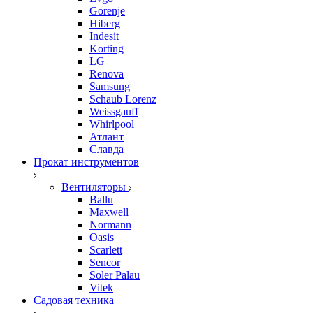
Gorenje
Hiberg
Indesit
Korting
LG
Renova
Samsung
Schaub Lorenz
Weissgauff
Whirlpool
Атлант
Славда
Прокат инструментов
Вентиляторы
Ballu
Maxwell
Normann
Oasis
Scarlett
Sencor
Soler Palau
Vitek
Садовая техника