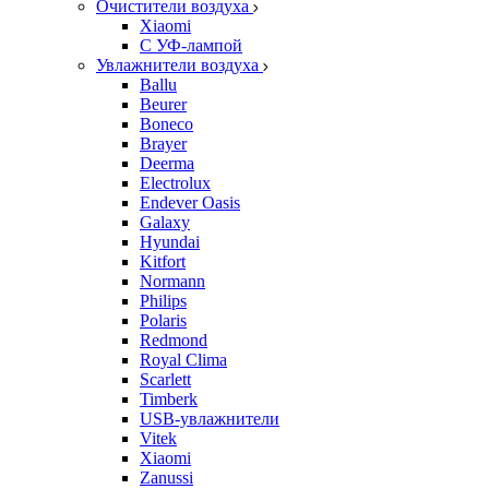
Очистители воздуха
Xiaomi
С УФ-лампой
Увлажнители воздуха
Ballu
Beurer
Boneco
Brayer
Deerma
Electrolux
Endever Oasis
Galaxy
Hyundai
Kitfort
Normann
Philips
Polaris
Redmond
Royal Clima
Scarlett
Timberk
USB-увлажнители
Vitek
Xiaomi
Zanussi