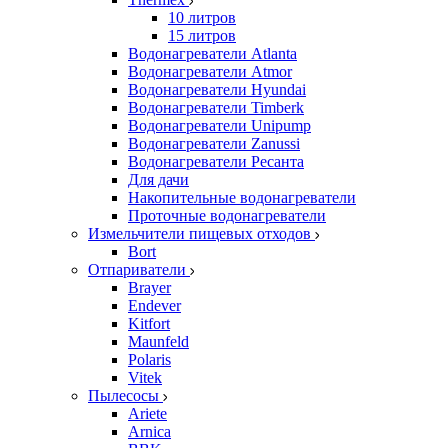
10 литров
15 литров
Водонагреватели Atlanta
Водонагреватели Atmor
Водонагреватели Hyundai
Водонагреватели Timberk
Водонагреватели Unipump
Водонагреватели Zanussi
Водонагреватели Ресанта
Для дачи
Накопительные водонагреватели
Проточные водонагреватели
Измельчители пищевых отходов
Bort
Отпариватели
Brayer
Endever
Kitfort
Maunfeld
Polaris
Vitek
Пылесосы
Ariete
Arnica