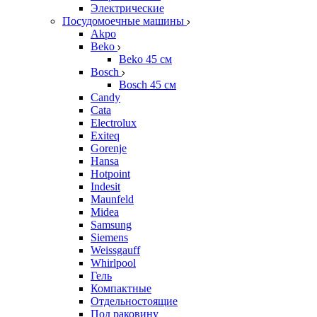
Электрические
Посудомоечные машины
Akpo
Beko
Beko 45 см
Bosch
Bosch 45 см
Candy
Cata
Electrolux
Exiteq
Gorenje
Hansa
Hotpoint
Indesit
Maunfeld
Midea
Samsung
Siemens
Weissgauff
Whirlpool
Гель
Компактные
Отдельностоящие
Под раковину