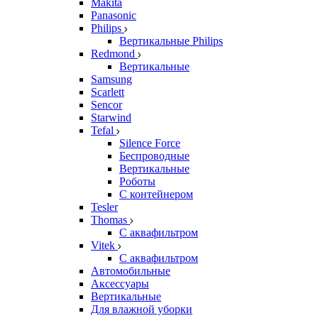
Makita
Panasonic
Philips
Вертикальные Philips
Redmond
Вертикальные
Samsung
Scarlett
Sencor
Starwind
Tefal
Silence Force
Беспроводные
Вертикальные
Роботы
С контейнером
Tesler
Thomas
С аквафильтром
Vitek
С аквафильтром
Автомобильные
Аксессуары
Вертикальные
Для влажной уборки