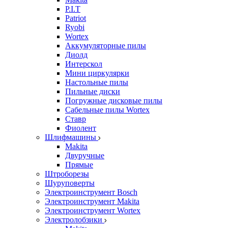
P.I.T
Patriot
Ryobi
Wortex
Аккумуляторные пилы
Диолд
Интерскол
Мини циркулярки
Настольные пилы
Пильные диски
Погружные дисковые пилы
Сабельные пилы Wortex
Ставр
Фиолент
Шлифмашины
Makita
Двуручные
Прямые
Штроборезы
Шуруповерты
Электроинструмент Bosch
Электроинструмент Makita
Электроинструмент Wortex
Электролобзики