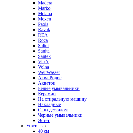
Madera
Marko
Melana
Mexen
Paola
Ravak
REA
Roca
Salini
Sanita
Santek
VitrA
Volna
WeltWasser
Аква Родос
Акватон
Белые умывальники
Керамин
На стиральную машину
Накладные
С пьедесталом
Черные умывальники
Эстет
Унитазы
40 см