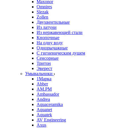
Maxonor
Omnires
Slezak
Zollen
Двухвентильные
Из латуни
Из нержавеющей стали
Кнопочные
На одну воду
Однорычажные
С гигиеническим душем
Сенсорные
Тритон
Эверест
Умывальники
1Марка
Abber
AM.PM
Ambassador
Andrea
Aquaceramika
Aquanet
Aquatek
AV Engineering
Axus