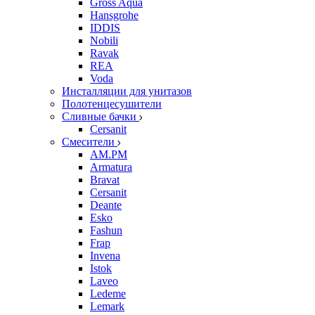
Gross Aqua
Hansgrohe
IDDIS
Nobili
Ravak
REA
Voda
Инсталляции для унитазов
Полотенцесушители
Сливные бачки
Cersanit
Смесители
AM.PM
Armatura
Bravat
Cersanit
Deante
Esko
Fashun
Frap
Invena
Istok
Laveo
Ledeme
Lemark