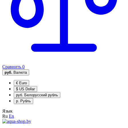
Сравнить
0
руб.
Валюта
€
Euro
$
US Dollar
руб.
Белорусский рубль
р.
Рубль
Язык
Ru
En