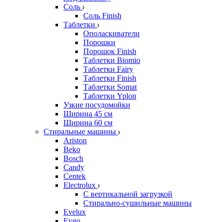
Соль
Соль Finish
Таблетки
Ополаскиватели
Порошки
Порошок Finish
Таблетки Biomio
Таблетки Fairy
Таблетки Finish
Таблетки Somat
Таблетки Yplon
Узкие посудомойки
Ширина 45 см
Ширина 60 см
Стиральные машины
Ariston
Beko
Bosch
Candy
Centek
Electrolux
С вертикальной загрузкой
Стирально-сушильные машины
Evelux
Evgo