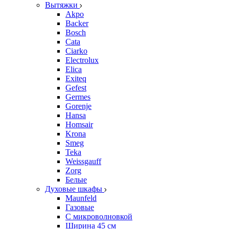
Вытяжки
Akpo
Backer
Bosch
Cata
Ciarko
Electrolux
Elica
Exiteq
Gefest
Germes
Gorenje
Hansa
Homsair
Krona
Smeg
Teka
Weissgauff
Zorg
Белые
Духовые шкафы
Maunfeld
Газовые
С микроволновкой
Ширина 45 см