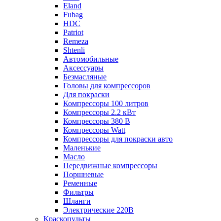
Eland
Fubag
HDC
Patriot
Remeza
Shtenli
Автомобильные
Аксессуары
Безмасляные
Головы для компрессоров
Для покраски
Компрессоры 100 литров
Компрессоры 2.2 кВт
Компрессоры 380 В
Компрессоры Watt
Компрессоры для покраски авто
Маленькие
Масло
Передвижные компрессоры
Поршневые
Ременные
Фильтры
Шланги
Электрические 220В
Краскопульты