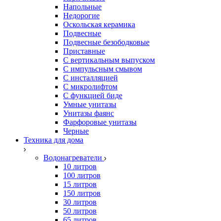
Напольные
Недорогие
Оскольская керамика
Подвесные
Подвесные безободковые
Приставные
С вертикальным выпуском
С импульсным смывом
С инсталляцией
С микролифтом
С функцией биде
Умные унитазы
Унитазы фаянс
Фарфоровые унитазы
Черные
Техника для дома
Водонагреватели
10 литров
100 литров
15 литров
150 литров
30 литров
50 литров
65 литров