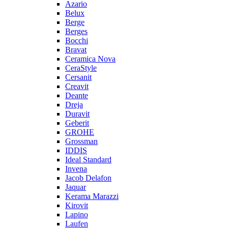
Azario
Belux
Berge
Berges
Bocchi
Bravat
Ceramica Nova
CeraStyle
Cersanit
Creavit
Deante
Dreja
Duravit
Geberit
GROHE
Grossman
IDDIS
Ideal Standard
Invena
Jacob Delafon
Jaquar
Kerama Marazzi
Kirovit
Lapino
Laufen