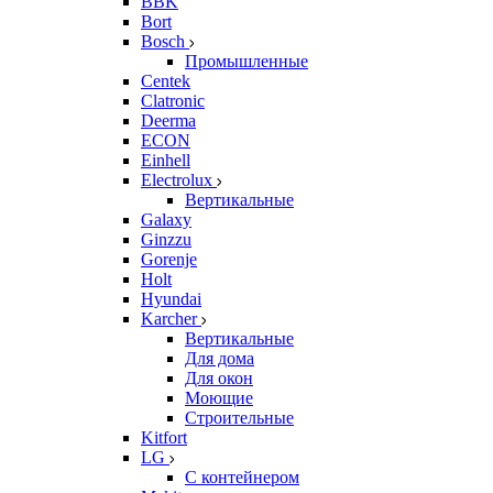
BBK
Bort
Bosch
Промышленные
Centek
Clatronic
Deerma
ECON
Einhell
Electrolux
Вертикальные
Galaxy
Ginzzu
Gorenje
Holt
Hyundai
Karcher
Вертикальные
Для дома
Для окон
Моющие
Строительные
Kitfort
LG
С контейнером