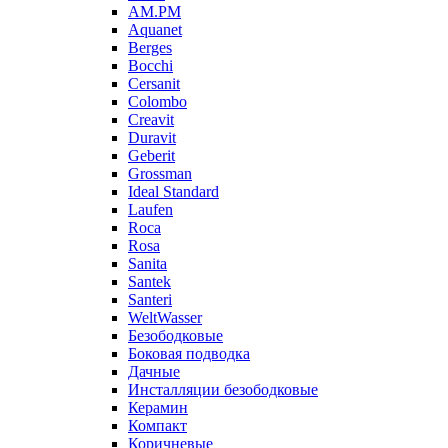
AM.PM
Aquanet
Berges
Bocchi
Cersanit
Colombo
Creavit
Duravit
Geberit
Grossman
Ideal Standard
Laufen
Roca
Rosa
Sanita
Santek
Santeri
WeltWasser
Безободковые
Боковая подводка
Дачные
Инсталляции безободковые
Керамин
Компакт
Коричневые