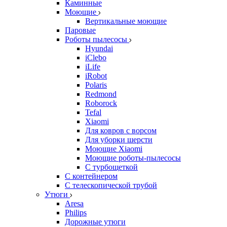
Каминные
Моющие
Вертикальные моющие
Паровые
Роботы пылесосы
Hyundai
iClebo
iLife
iRobot
Polaris
Redmond
Roborock
Tefal
Xiaomi
Для ковров с ворсом
Для уборки шерсти
Моющие Xiaomi
Моющие роботы-пылесосы
С турбощеткой
С контейнером
С телескопической трубой
Утюги
Aresa
Philips
Дорожные утюги