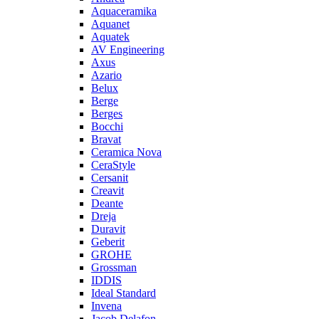
Aquaceramika
Aquanet
Aquatek
AV Engineering
Axus
Azario
Belux
Berge
Berges
Bocchi
Bravat
Ceramica Nova
CeraStyle
Cersanit
Creavit
Deante
Dreja
Duravit
Geberit
GROHE
Grossman
IDDIS
Ideal Standard
Invena
Jacob Delafon