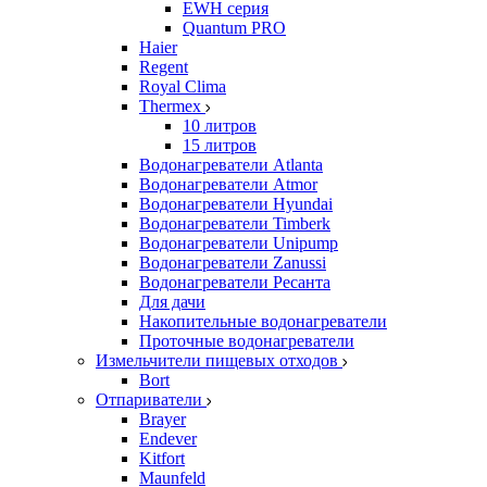
EWH серия
Quantum PRO
Haier
Regent
Royal Clima
Thermex
10 литров
15 литров
Водонагреватели Atlanta
Водонагреватели Atmor
Водонагреватели Hyundai
Водонагреватели Timberk
Водонагреватели Unipump
Водонагреватели Zanussi
Водонагреватели Ресанта
Для дачи
Накопительные водонагреватели
Проточные водонагреватели
Измельчители пищевых отходов
Bort
Отпариватели
Brayer
Endever
Kitfort
Maunfeld