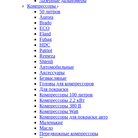
Лазерные дальномеры
Компрессоры
50 литров
Aurora
Brado
ECO
Eland
Fubag
HDC
Patriot
Remeza
Shtenli
Автомобильные
Аксессуары
Безмасляные
Головы для компрессоров
Для покраски
Компрессоры 100 литров
Компрессоры 2.2 кВт
Компрессоры 380 В
Компрессоры Watt
Компрессоры для покраски авто
Маленькие
Масло
Передвижные компрессоры