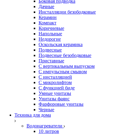
Боковая подводка
Дачные
Инсталляции безободковые
Керамин
Компакт
Коричневые
Напольные
Недорогие
Оскольская керамика
Подвесные
Подвесные безободковые
Приставные
С вертикальным выпуском
С импульсным смывом
С инсталляцией
С микролифтом
С функцией биде
Умные унитазы
Унитазы фаянс
Фарфоровые унитазы
Черные
Техника для дома
Водонагреватели
10 литров