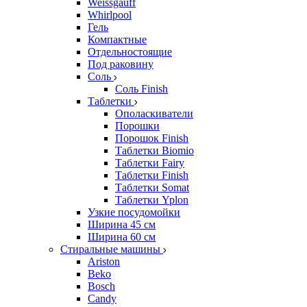
Weissgauff
Whirlpool
Гель
Компактные
Отдельностоящие
Под раковину
Соль
Соль Finish
Таблетки
Ополаскиватели
Порошки
Порошок Finish
Таблетки Biomio
Таблетки Fairy
Таблетки Finish
Таблетки Somat
Таблетки Yplon
Узкие посудомойки
Ширина 45 см
Ширина 60 см
Стиральные машины
Ariston
Beko
Bosch
Candy