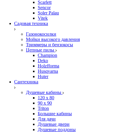
Scarlett
Sencor
Soler Palau
Vitek
Садовая техника
Газонокосилки
Мойки высокого давления
Триммеры и бензокосы
Цепные пилы
Champion
Deko
Holzfforma
Husqvarna
Huter
Сантехника
Душевые кабины
120 x 80
90 х 90
Triton
Большие кабины
Для дачи
Душевые двери
Душевые поддоны