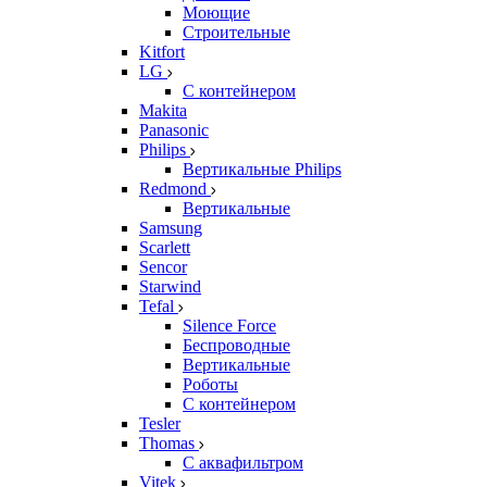
Моющие
Строительные
Kitfort
LG
С контейнером
Makita
Panasonic
Philips
Вертикальные Philips
Redmond
Вертикальные
Samsung
Scarlett
Sencor
Starwind
Tefal
Silence Force
Беспроводные
Вертикальные
Роботы
С контейнером
Tesler
Thomas
С аквафильтром
Vitek