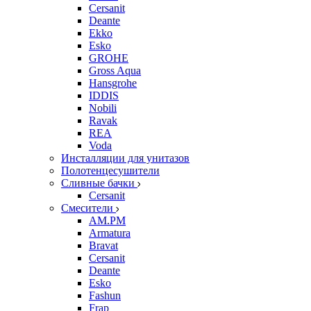
Cersanit
Deante
Ekko
Esko
GROHE
Gross Aqua
Hansgrohe
IDDIS
Nobili
Ravak
REA
Voda
Инсталляции для унитазов
Полотенцесушители
Сливные бачки
Cersanit
Смесители
AM.PM
Armatura
Bravat
Cersanit
Deante
Esko
Fashun
Frap