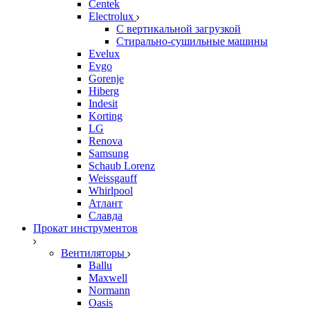
Centek
Electrolux
С вертикальной загрузкой
Стирально-сушильные машины
Evelux
Evgo
Gorenje
Hiberg
Indesit
Korting
LG
Renova
Samsung
Schaub Lorenz
Weissgauff
Whirlpool
Атлант
Славда
Прокат инструментов
Вентиляторы
Ballu
Maxwell
Normann
Oasis