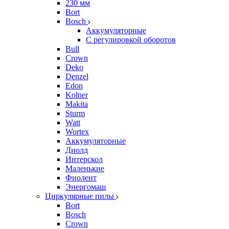
230 мм
Bort
Bosch
Аккумуляторные
С регулировкой оборотов
Bull
Crown
Deko
Denzel
Edon
Kolner
Makita
Sturm
Watt
Wortex
Аккумуляторные
Диолд
Интерскол
Маленькие
Фиолент
Энергомаш
Циркулярные пилы
Bort
Bosch
Crown