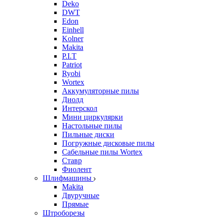
Deko
DWT
Edon
Einhell
Kolner
Makita
P.I.T
Patriot
Ryobi
Wortex
Аккумуляторные пилы
Диолд
Интерскол
Мини циркулярки
Настольные пилы
Пильные диски
Погружные дисковые пилы
Сабельные пилы Wortex
Ставр
Фиолент
Шлифмашины
Makita
Двуручные
Прямые
Штроборезы