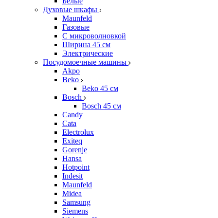
Белые
Духовые шкафы
Maunfeld
Газовые
С микроволновкой
Ширина 45 см
Электрические
Посудомоечные машины
Akpo
Beko
Beko 45 см
Bosch
Bosch 45 см
Candy
Cata
Electrolux
Exiteq
Gorenje
Hansa
Hotpoint
Indesit
Maunfeld
Midea
Samsung
Siemens