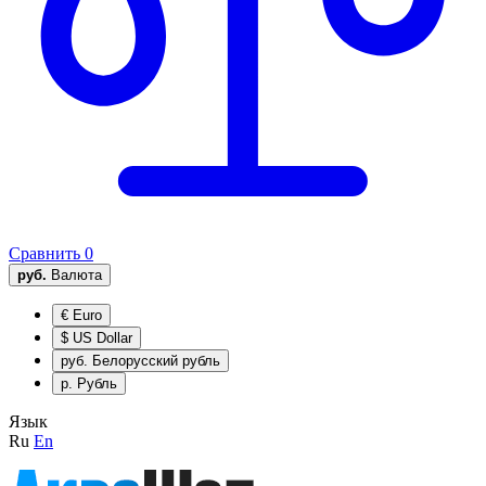
Сравнить
0
руб.
Валюта
€
Euro
$
US Dollar
руб.
Белорусский рубль
р.
Рубль
Язык
Ru
En