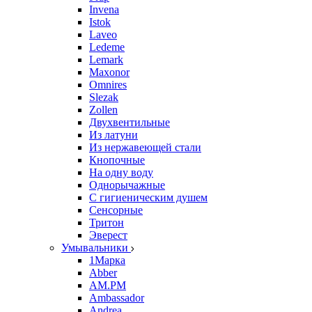
Invena
Istok
Laveo
Ledeme
Lemark
Maxonor
Omnires
Slezak
Zollen
Двухвентильные
Из латуни
Из нержавеющей стали
Кнопочные
На одну воду
Однорычажные
С гигиеническим душем
Сенсорные
Тритон
Эверест
Умывальники
1Марка
Abber
AM.PM
Ambassador
Andrea