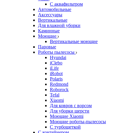
С аквафильтром
Автомобильные
Аксессуары
Вертикальные
Для влажной уборки
Каминные
Моющие
Вертикальные моющие
Паровые
Роботы пылесосы
Hyundai
iClebo
iLife
iRobot
Polaris
Redmond
Roborock
Tefal
Xiaomi
Для ковров с ворсом
Для уборки шерсти
Моющие Xiaomi
Моющие роботы-пылесосы
С турбощеткой
С контейнером