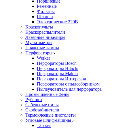
Поршневые
Ременные
Фильтры
Шланги
Электрические 220В
Краскопульты
Краскораспылители
Лазерные нивелиры
Мультиметры
Паяльные лампы
Перфораторы
Werker
Перфораторы Bosch
Перфораторы Hitachi
Перфораторы Makita
Перфораторы Интерскол
Перфораторы с пылесборником
Пылеуловитель для перфоратора
Промышленные фены
Рубанки
Сабельные пилы
Скобозабиватели
Термоклеевые пистолеты
Угловые шлифмашины
125 мм