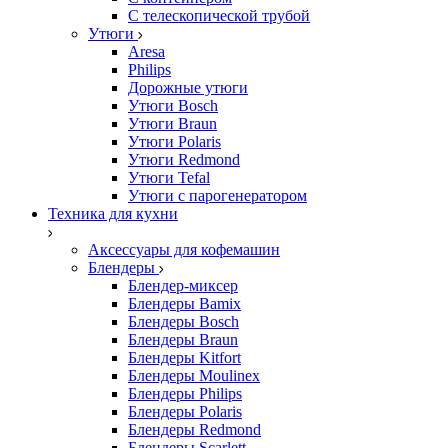
С телескопической трубой
Утюги
Aresa
Philips
Дорожные утюги
Утюги Bosch
Утюги Braun
Утюги Polaris
Утюги Redmond
Утюги Tefal
Утюги с парогенератором
Техника для кухни
Аксессуары для кофемашин
Блендеры
Блендер-миксер
Блендеры Bamix
Блендеры Bosch
Блендеры Braun
Блендеры Kitfort
Блендеры Moulinex
Блендеры Philips
Блендеры Polaris
Блендеры Redmond
Блендеры Scarlett