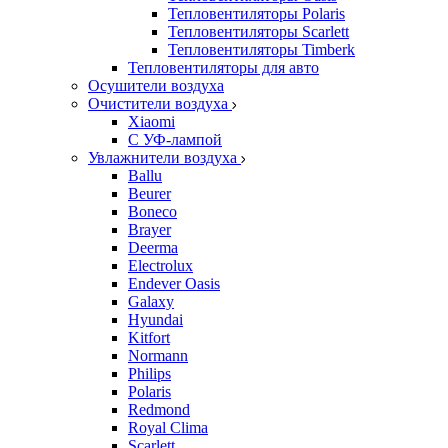
Тепловентиляторы Polaris
Тепловентиляторы Scarlett
Тепловентиляторы Timberk
Тепловентиляторы для авто
Осушители воздуха
Очистители воздуха
Xiaomi
С УФ-лампой
Увлажнители воздуха
Ballu
Beurer
Boneco
Brayer
Deerma
Electrolux
Endever Oasis
Galaxy
Hyundai
Kitfort
Normann
Philips
Polaris
Redmond
Royal Clima
Scarlett