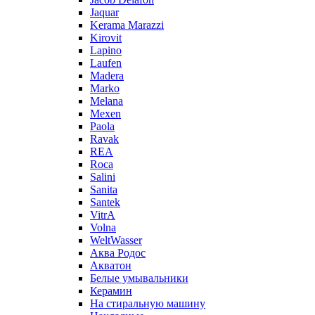
Jaquar
Kerama Marazzi
Kirovit
Lapino
Laufen
Madera
Marko
Melana
Mexen
Paola
Ravak
REA
Roca
Salini
Sanita
Santek
VitrA
Volna
WeltWasser
Аква Родос
Акватон
Белые умывальники
Керамин
На стиральную машину