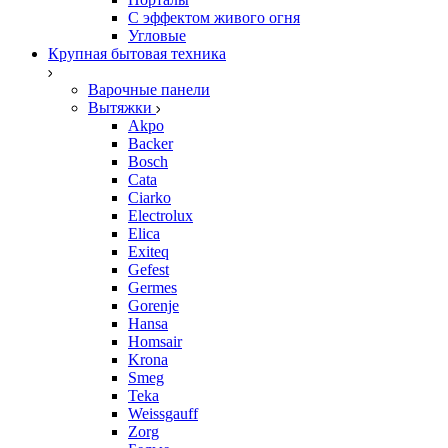
С эффектом живого огня
Угловые
Крупная бытовая техника
Варочные панели
Вытяжки
Akpo
Backer
Bosch
Cata
Ciarko
Electrolux
Elica
Exiteq
Gefest
Germes
Gorenje
Hansa
Homsair
Krona
Smeg
Teka
Weissgauff
Zorg