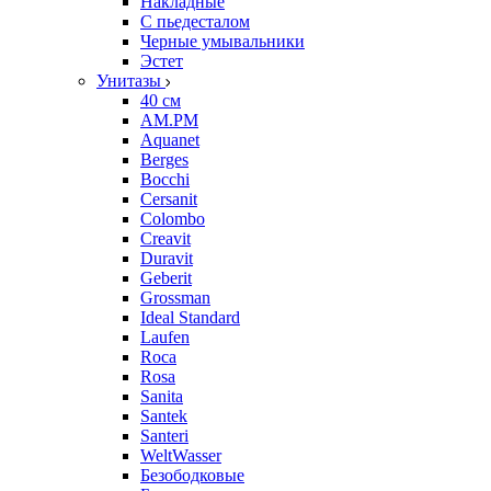
Накладные
С пьедесталом
Черные умывальники
Эстет
Унитазы
40 см
AM.PM
Aquanet
Berges
Bocchi
Cersanit
Colombo
Creavit
Duravit
Geberit
Grossman
Ideal Standard
Laufen
Roca
Rosa
Sanita
Santek
Santeri
WeltWasser
Безободковые