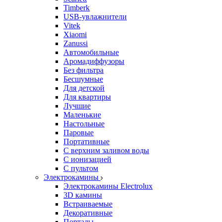
Timberk
USB-увлажнители
Vitek
Xiaomi
Zanussi
Автомобильные
Аромадиффузоры
Без фильтра
Бесшумные
Для детской
Для квартиры
Лучшие
Маленькие
Настольные
Паровые
Портативные
С верхним заливом воды
С ионизацией
С пультом
Электрокамины
Электрокамины Electrolux
3D камины
Встраиваемые
Декоративные
Порталы