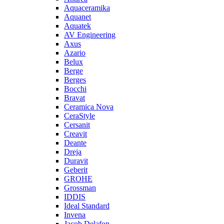
Aquaceramika
Aquanet
Aquatek
AV Engineering
Axus
Azario
Belux
Berge
Berges
Bocchi
Bravat
Ceramica Nova
CeraStyle
Cersanit
Creavit
Deante
Dreja
Duravit
Geberit
GROHE
Grossman
IDDIS
Ideal Standard
Invena
Jacob Delafon