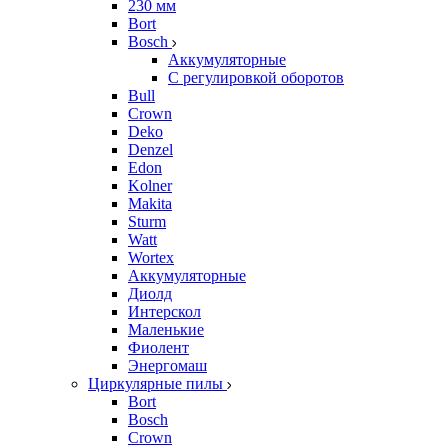
230 мм
Bort
Bosch
Аккумуляторные
С регулировкой оборотов
Bull
Crown
Deko
Denzel
Edon
Kolner
Makita
Sturm
Watt
Wortex
Аккумуляторные
Диолд
Интерскол
Маленькие
Фиолент
Энергомаш
Циркулярные пилы
Bort
Bosch
Crown