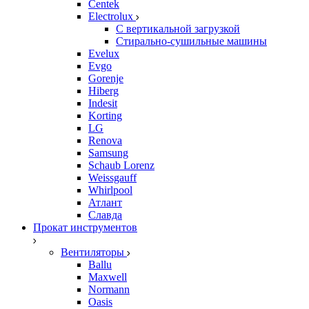
Centek
Electrolux
С вертикальной загрузкой
Стирально-сушильные машины
Evelux
Evgo
Gorenje
Hiberg
Indesit
Korting
LG
Renova
Samsung
Schaub Lorenz
Weissgauff
Whirlpool
Атлант
Славда
Прокат инструментов
Вентиляторы
Ballu
Maxwell
Normann
Oasis