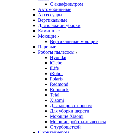
С аквафильтром
Автомобильные
Аксессуары
Вертикальные
Для влажной уборки
Каминные
Моющие
Вертикальные моющие
Паровые
Роботы пылесосы
Hyundai
iClebo
iLife
iRobot
Polaris
Redmond
Roborock
Tefal
Xiaomi
Для ковров с ворсом
Для уборки шерсти
Моющие Xiaomi
Моющие роботы-пылесосы
С турбощеткой
С контейнером