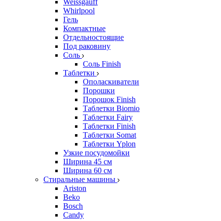
Weissgauff
Whirlpool
Гель
Компактные
Отдельностоящие
Под раковину
Соль
Соль Finish
Таблетки
Ополаскиватели
Порошки
Порошок Finish
Таблетки Biomio
Таблетки Fairy
Таблетки Finish
Таблетки Somat
Таблетки Yplon
Узкие посудомойки
Ширина 45 см
Ширина 60 см
Стиральные машины
Ariston
Beko
Bosch
Candy