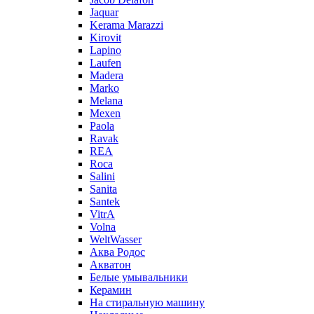
Jaquar
Kerama Marazzi
Kirovit
Lapino
Laufen
Madera
Marko
Melana
Mexen
Paola
Ravak
REA
Roca
Salini
Sanita
Santek
VitrA
Volna
WeltWasser
Аква Родос
Акватон
Белые умывальники
Керамин
На стиральную машину