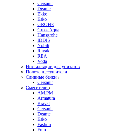
Cersanit
Deante
Ekko
Esko
GROHE
Gross Aqua
Hansgrohe
IDDIS
Nobili
Ravak
REA
Voda
Инсталляции для унитазов
Полотенцесушители
Сливные бачки
Cersanit
Смесители
AM.PM
Armatura
Bravat
Cersanit
Deante
Esko
Fashun
Frap