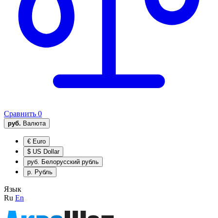
Сравнить
0
руб.
Валюта
€
Euro
$
US Dollar
руб.
Белорусский рубль
р.
Рубль
Язык
Ru
En