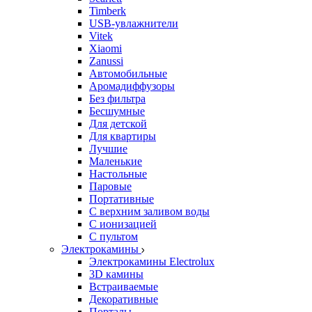
Timberk
USB-увлажнители
Vitek
Xiaomi
Zanussi
Автомобильные
Аромадиффузоры
Без фильтра
Бесшумные
Для детской
Для квартиры
Лучшие
Маленькие
Настольные
Паровые
Портативные
С верхним заливом воды
С ионизацией
С пультом
Электрокамины
Электрокамины Electrolux
3D камины
Встраиваемые
Декоративные
Порталы