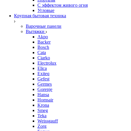
С эффектом живого огня
Угловые
Крупная бытовая техника
Варочные панели
Вытяжки
Akpo
Backer
Bosch
Cata
Ciarko
Electrolux
Elica
Exiteq
Gefest
Germes
Gorenje
Hansa
Homsair
Krona
Smeg
Teka
Weissgauff
Zorg