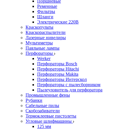
Поршневые
Ременные
Фильтры
Шланги
Электрические 220В
Краскопульты
Краскораспылители
Лазерные нивелиры
Мультиметры
Паяльные лампы
Перфораторы
Werker
Перфораторы Bosch
Перфораторы Hitachi
Перфораторы Makita
Перфораторы Интерскол
Перфораторы с пылесборником
Пылеуловитель для перфоратора
Промышленные фены
Рубанки
Сабельные пилы
Скобозабиватели
Термоклеевые пистолеты
Угловые шлифмашины
125 мм