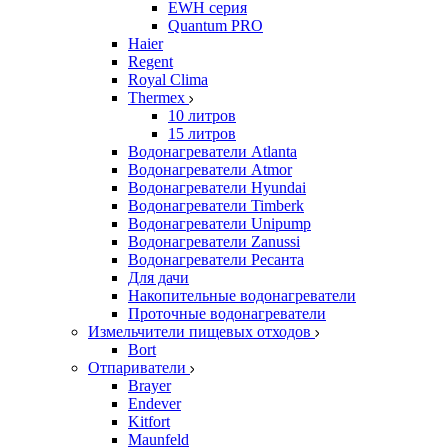
EWH серия
Quantum PRO
Haier
Regent
Royal Clima
Thermex
10 литров
15 литров
Водонагреватели Atlanta
Водонагреватели Atmor
Водонагреватели Hyundai
Водонагреватели Timberk
Водонагреватели Unipump
Водонагреватели Zanussi
Водонагреватели Ресанта
Для дачи
Накопительные водонагреватели
Проточные водонагреватели
Измельчители пищевых отходов
Bort
Отпариватели
Brayer
Endever
Kitfort
Maunfeld