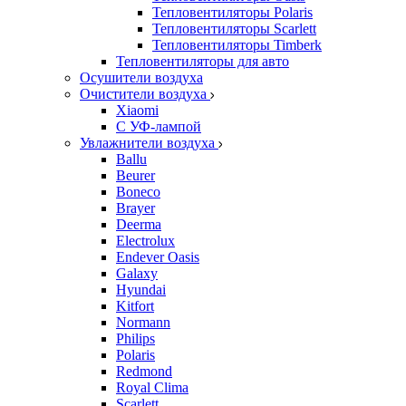
Тепловентиляторы Polaris
Тепловентиляторы Scarlett
Тепловентиляторы Timberk
Тепловентиляторы для авто
Осушители воздуха
Очистители воздуха
Xiaomi
С УФ-лампой
Увлажнители воздуха
Ballu
Beurer
Boneco
Brayer
Deerma
Electrolux
Endever Oasis
Galaxy
Hyundai
Kitfort
Normann
Philips
Polaris
Redmond
Royal Clima
Scarlett