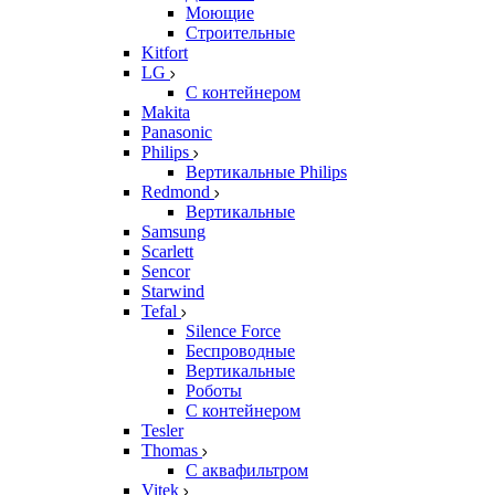
Моющие
Строительные
Kitfort
LG
С контейнером
Makita
Panasonic
Philips
Вертикальные Philips
Redmond
Вертикальные
Samsung
Scarlett
Sencor
Starwind
Tefal
Silence Force
Беспроводные
Вертикальные
Роботы
С контейнером
Tesler
Thomas
С аквафильтром
Vitek