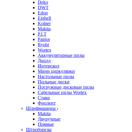
Deko
DWT
Edon
Einhell
Kolner
Makita
P.I.T
Patriot
Ryobi
Wortex
Аккумуляторные пилы
Диолд
Интерскол
Мини циркулярки
Настольные пилы
Пильные диски
Погружные дисковые пилы
Сабельные пилы Wortex
Ставр
Фиолент
Шлифмашины
Makita
Двуручные
Прямые
Штроборезы