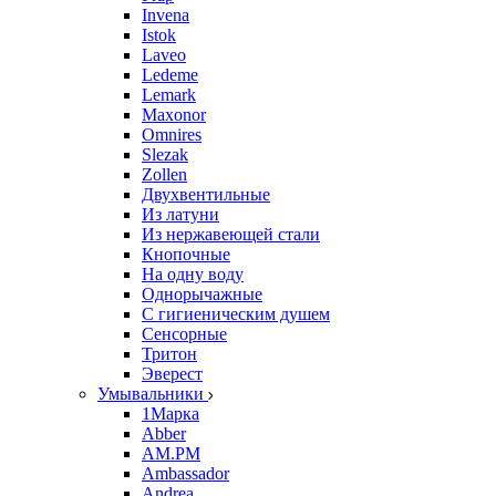
Invena
Istok
Laveo
Ledeme
Lemark
Maxonor
Omnires
Slezak
Zollen
Двухвентильные
Из латуни
Из нержавеющей стали
Кнопочные
На одну воду
Однорычажные
С гигиеническим душем
Сенсорные
Тритон
Эверест
Умывальники
1Марка
Abber
AM.PM
Ambassador
Andrea