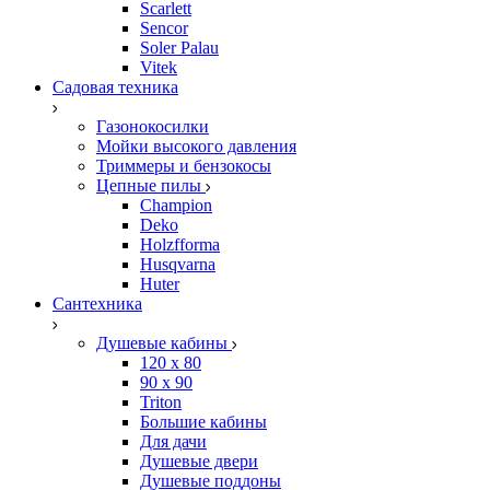
Scarlett
Sencor
Soler Palau
Vitek
Садовая техника
Газонокосилки
Мойки высокого давления
Триммеры и бензокосы
Цепные пилы
Champion
Deko
Holzfforma
Husqvarna
Huter
Сантехника
Душевые кабины
120 x 80
90 х 90
Triton
Большие кабины
Для дачи
Душевые двери
Душевые поддоны