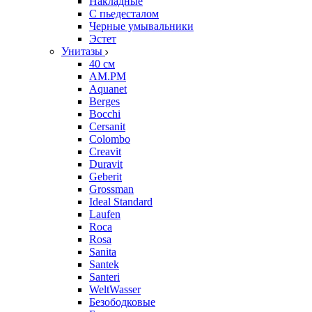
Накладные
С пьедесталом
Черные умывальники
Эстет
Унитазы
40 см
AM.PM
Aquanet
Berges
Bocchi
Cersanit
Colombo
Creavit
Duravit
Geberit
Grossman
Ideal Standard
Laufen
Roca
Rosa
Sanita
Santek
Santeri
WeltWasser
Безободковые