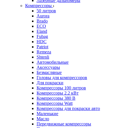
Лазерные дальномеры
Компрессоры
50 литров
Aurora
Brado
ECO
Eland
Fubag
HDC
Patriot
Remeza
Shtenli
Автомобильные
Аксессуары
Безмасляные
Головы для компрессоров
Для покраски
Компрессоры 100 литров
Компрессоры 2.2 кВт
Компрессоры 380 В
Компрессоры Watt
Компрессоры для покраски авто
Маленькие
Масло
Передвижные компрессоры