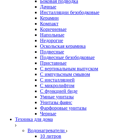
Боковая подводка
Дачные
Инсталляции безободковые
Керамин
Компакт
Коричневые
Напольные
Недорогие
Оскольская керамика
Подвесные
Подвесные безободковые
Приставные
С вертикальным выпуском
С импульсным смывом
С инсталляцией
С микролифтом
С функцией биде
Умные унитазы
Унитазы фаянс
Фарфоровые унитазы
Черные
Техника для дома
Водонагреватели
10 литров