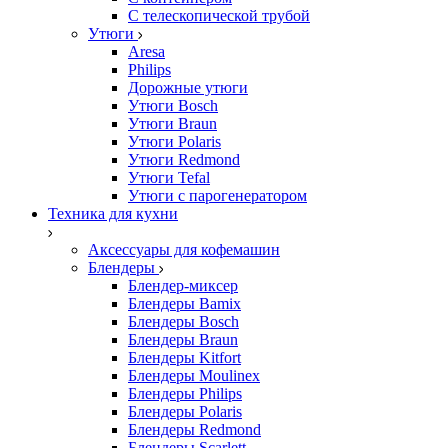
С телескопической трубой
Утюги
Aresa
Philips
Дорожные утюги
Утюги Bosch
Утюги Braun
Утюги Polaris
Утюги Redmond
Утюги Tefal
Утюги с парогенератором
Техника для кухни
Аксессуары для кофемашин
Блендеры
Блендер-миксер
Блендеры Bamix
Блендеры Bosch
Блендеры Braun
Блендеры Kitfort
Блендеры Moulinex
Блендеры Philips
Блендеры Polaris
Блендеры Redmond
Блендеры Scarlett