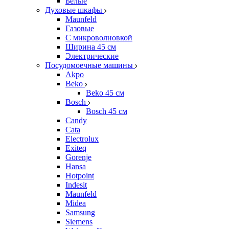
Белые
Духовые шкафы
Maunfeld
Газовые
С микроволновкой
Ширина 45 см
Электрические
Посудомоечные машины
Akpo
Beko
Beko 45 см
Bosch
Bosch 45 см
Candy
Cata
Electrolux
Exiteq
Gorenje
Hansa
Hotpoint
Indesit
Maunfeld
Midea
Samsung
Siemens